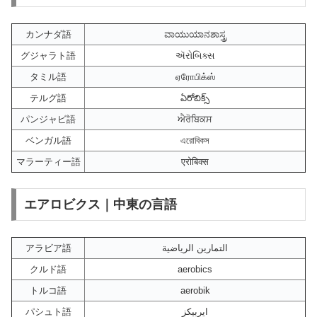
カンナダ語
ವಾಯುಯಾನಶಾಸ್ತ್ರ
グジャラト語
ઍરોબિક્સ
タミル語
ஏரோபிக்ஸ்
テルグ語
ఏరోబిక్స్
パンジャビ語
ਐਰੋਬਿਕਸ
ベンガル語
এরোবিকস
マラーティー語
एरोबिक्स
エアロビクス｜中東の言語
アラビア語
التمارين الرياضية
クルド語
aerobics
トルコ語
aerobik
パシュト語
ایربیکز