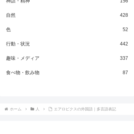
神話・精神
156
自然
428
色
52
行動・状況
442
趣味・メディア
337
食べ物・飲み物
87
ホーム
人
エアロビクスの外国語｜多言語表記