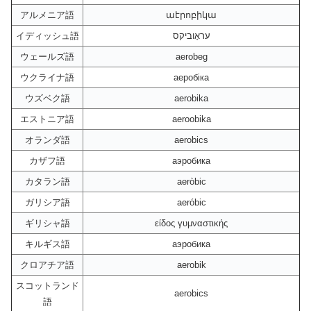
アルメニア語
աէրոբիկա
イディッシュ語
עראָוביקס
ウェールズ語
aerobeg
ウクライナ語
аеробіка
ウズベク語
aerobika
エストニア語
aeroobika
オランダ語
aerobics
カザフ語
аэробика
カタラン語
aeròbic
ガリシア語
aeróbic
ギリシャ語
είδος γυμναστικής
キルギス語
аэробика
クロアチア語
aerobik
スコットランド
aerobics
語