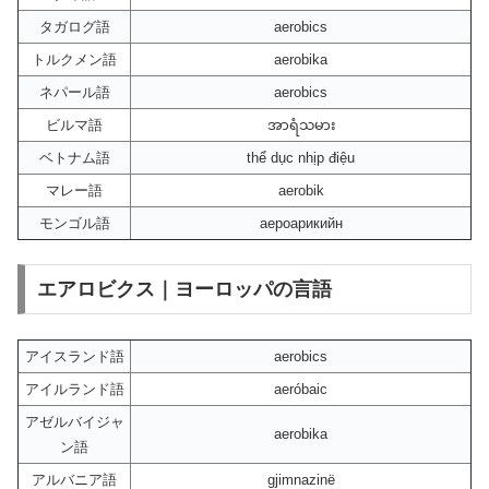
タガログ語
aerobics
トルクメン語
aerobika
ネパール語
aerobics
ビルマ語
အာရံသမား
ベトナム語
thể dục nhịp điệu
マレー語
aerobik
モンゴル語
аероарикийн
エアロビクス｜ヨーロッパの言語
アイスランド語
aerobics
アイルランド語
aeróbaic
アゼルバイジャ
aerobika
ン語
アルバニア語
gjimnazinë