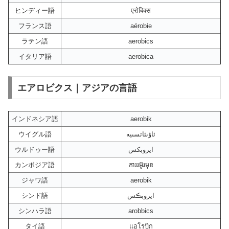
ヒンディー語
एरोबिक्स
フランス語
aérobie
ラテン語
aerobics
イタリア語
aerobica
エアロビクス｜アジアの言語
インドネシア語
aerobik
ウイグル語
ئاۋىئاتسىيە
ウルドゥー語
ایروبکس
カンボジア語
ការរអ៊ូរមុខ
ジャワ語
aerobik
シンド語
ايروبڪس
シンハラ語
arobbics
タイ語
แอโรบิก