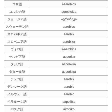
コサ語
i-aerobics
コルシカ語
aerobicica
ジョージア語
აერობიკა
スウェーデン語
aerobics
スロバキア語
aerobik
スロベニア語
aerobika
ヴォロ語
li-aerobics
セルビア語
аеробик
タジク語
аэробика
タタール語
аэробика
チェコ語
aerobik
デンマーク語
aerobic
ノルウェー語
aerobic
ベラルーシ語
аэробіка
バスク語
airobiko