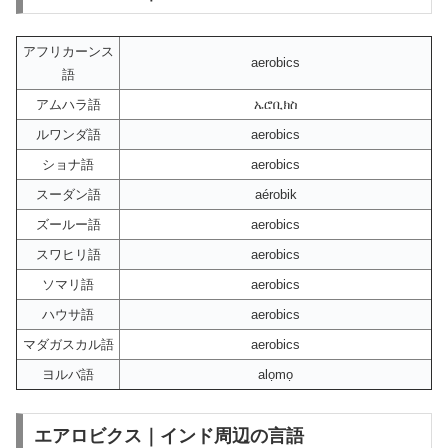
アフリカーンス
aerobics
語
アムハラ語
ኤሮቢክስ
ルワンダ語
aerobics
ショナ語
aerobics
スーダン語
aérobik
ズールー語
aerobics
スワヒリ語
aerobics
ソマリ語
aerobics
ハウサ語
aerobics
マダガスカル語
aerobics
ヨルバ語
alọmọ
エアロビクス｜インド周辺の言語