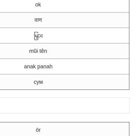
ok
वाण
မြှား
mũi tên
anak panah
сум
ör