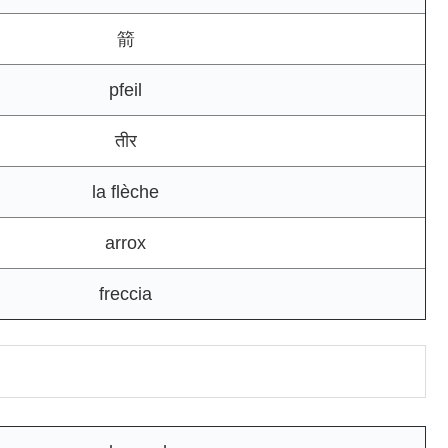
箭
pfeil
तीर
la flèche
arrox
freccia