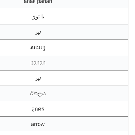
anak panah
يا ئوق
تیر
របយញ
panah
تير
ඊතලය
ลูกศร
arrow