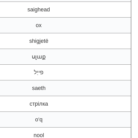
saighead
ox
shigjetë
սլաք
פייַל
saeth
стрілка
o’q
nool