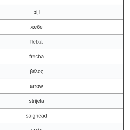
pijl
жебе
fletxa
frecha
βέλος
arrow
strijela
saighead