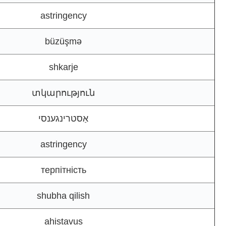
astringency
büzüşmə
shkarje
տկարություն
אַסטרינגענסי
astringency
терпітність
shubha qilish
ahistavus