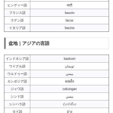
ヒンディー語
घाटी
フランス語
bassin
ラテン語
lacus
イタリア語
bacino
盆地｜アジアの言語
インドネシア語
baskom
ウイグル語
ئويمان
ウルドゥー語
بیسن
カンボジア語
អាងតឹក
ジャワ語
cekungan
シンド語
بيسن
シンハラ語
ද්රෝණිය
タイ語
อ่าง