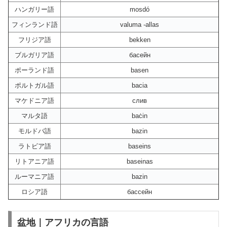
ハンガリー語
mosdó
フィンランド語
valuma -allas
フリジア語
bekken
ブルガリア語
басейн
ポーランド語
basen
ポルトガル語
bacia
マケドニア語
слив
マルタ語
baċin
モルドバ語
bazin
ラトビア語
baseins
リトアニア語
baseinas
ルーマニア語
bazin
ロシア語
бассейн
盆地｜アフリカの言語