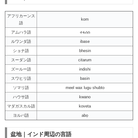
アフリカーンス
kom
語
アムハラ語
ተፋሰስ
ルワンダ語
ibase
ショナ語
bhesin
スーダン語
citarum
ズールー語
indishi
スワヒリ語
basin
ソマリ語
meel wax lugu shubto
ハウサ語
kwano
マダガスカル語
koveta
ヨルバ語
abọ
盆地｜インド周辺の言語