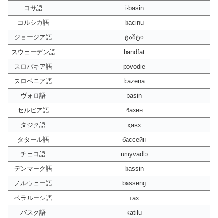
コサ語
i-basin
コルシカ語
bacinu
ジョージア語
ტაშტი
スウェーデン語
handfat
スロバキア語
povodie
スロベニア語
bazena
ヴォロ語
basin
セルビア語
базен
タジク語
ҳавз
タタール語
бассейн
チェコ語
umyvadlo
デンマーク語
bassin
ノルウェー語
basseng
ベラルーシ語
таз
バスク語
katilu