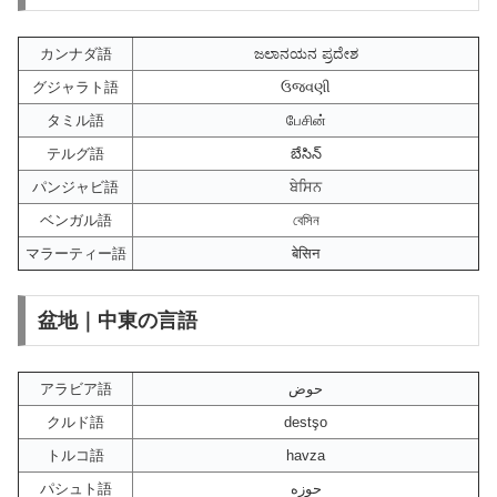
カンナダ語
ಜಲಾನಯನ ಪ್ರದೇಶ
グジャラト語
ઉજવણી
タミル語
பேசின்
テルグ語
బేసిన్
パンジャビ語
ਬੇਸਿਨ
ベンガル語
বেসিন
マラーティー語
बेसिन
盆地｜中東の言語
アラビア語
حوض
クルド語
destşo
トルコ語
havza
パシュト語
حوزه