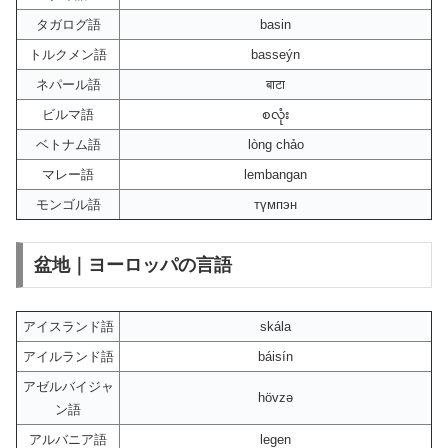
タガログ語
basin
トルクメン語
basseýn
ネパール語
बाटा
ビルマ語
စလုံး
ベトナム語
lòng chảo
マレー語
lembangan
モンゴル語
түмпэн
盆地｜ヨーロッパの言語
アイスランド語
skála
アイルランド語
báisín
アゼルバイジャ
hövzə
ン語
アルバニア語
legen