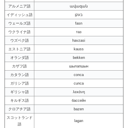
アルメニア語
ավազան
イディッシュ語
בעקן
ウェールズ語
fasn
ウクライナ語
таз
ウズベク語
havzasi
エストニア語
kauss
オランダ語
bekken
カザフ語
шылапшын
カタラン語
conca
ガリシア語
cunca
ギリシャ語
λεκάνη
キルギス語
бассейн
クロアチア語
bazen
スコットランド
lagan
語