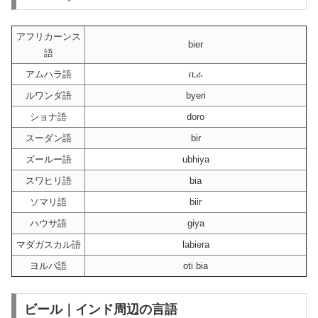
アフリカーンス
bier
語
アムハラ語
ቢራ
ルワンダ語
byeri
ショナ語
doro
スーダン語
bir
ズールー語
ubhiya
スワヒリ語
bia
ソマリ語
biir
ハウサ語
giya
マダガスカル語
labiera
ヨルバ語
oti bia
ビール｜インド周辺の言語