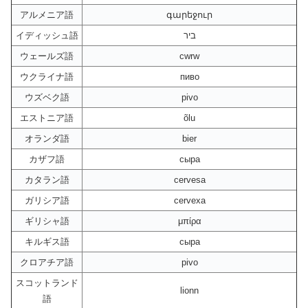
アルメニア語
գարեջուր
イディッシュ語
ביר
ウェールズ語
cwrw
ウクライナ語
пиво
ウズベク語
pivo
エストニア語
õlu
オランダ語
bier
カザフ語
сыра
カタラン語
cervesa
ガリシア語
cervexa
ギリシャ語
μπίρα
キルギス語
сыра
クロアチア語
pivo
スコットランド
lionn
語