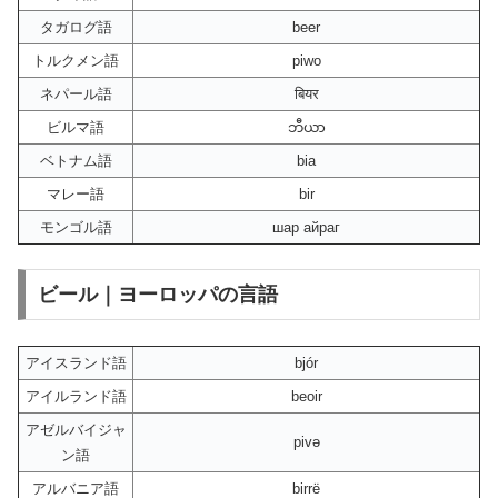
タガログ語
beer
トルクメン語
piwo
ネパール語
बियर
ビルマ語
ဘီယာ
ベトナム語
bia
マレー語
bir
モンゴル語
шар айраг
ビール｜ヨーロッパの言語
アイスランド語
bjór
アイルランド語
beoir
アゼルバイジャ
pivə
ン語
アルバニア語
birrë