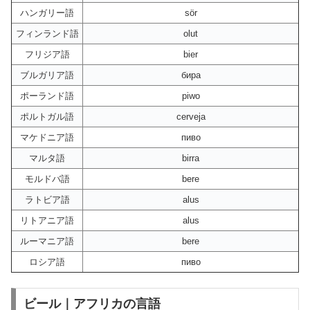
ハンガリー語
sör
フィンランド語
olut
フリジア語
bier
ブルガリア語
бира
ポーランド語
piwo
ポルトガル語
cerveja
マケドニア語
пиво
マルタ語
birra
モルドバ語
bere
ラトビア語
alus
リトアニア語
alus
ルーマニア語
bere
ロシア語
пиво
ビール｜アフリカの言語