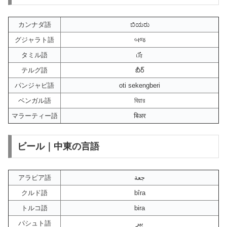
カンナダ語
ಬಿಯರು
グジャラト語
બજ
タミル語
பீர்
テルグ語
బీర్
パンジャビ語
oti sekengberi
ベンガル語
বিয়ার
マラーティー語
बिअर
ビール｜中東の言語
アラビア語
جعة
クルド語
bîra
トルコ語
bira
パシュト語
بير