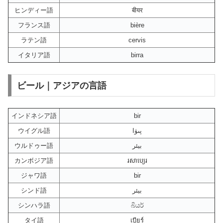
ヒンディー語
बीयर
フランス語
bière
ラテン語
cervis
イタリア語
birra
ビール｜アジアの言語
インドネシア語
bir
ウイグル語
پىۋا
ウルドゥー語
بیئر
カンボジア語
រសាប្យេរ
ジャワ語
bir
シンド語
بيئر
シンハラ語
බියර්
タイ語
เบียร์