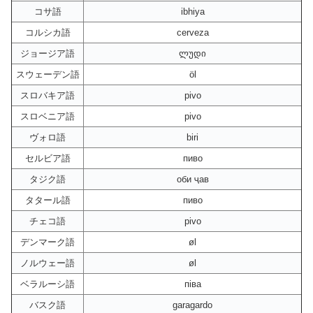
コサ語
ibhiya
コルシカ語
cerveza
ジョージア語
ლუდი
スウェーデン語
öl
スロバキア語
pivo
スロベニア語
pivo
ヴォロ語
biri
セルビア語
пиво
タジク語
оби ҷав
タタール語
пиво
チェコ語
pivo
デンマーク語
øl
ノルウェー語
øl
ベラルーシ語
піва
バスク語
garagardo