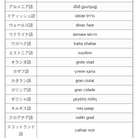
アルメニア語
մեծ քաղաք
イディッシュ語
גרויס שטאָט
ウェールズ語
dinas fawr
ウクライナ語
велике місто
ウズベク語
katta shahar
エストニア語
suurlinn
オランダ語
grote stad
カザフ語
үлкен қала
カタラン語
gran ciutat
ガリシア語
gran cidade
ギリシャ語
μεγάλη πόλη
キルギス語
чоң шаар
クロアチア語
veliki grad
スコットランド
cathair mòr
語