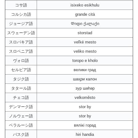
コサ語
isixeko esikhulu
コルシカ語
grande cità
ジョージア語
Დიდი ქალაქი
スウェーデン語
storstad
スロバキア語
veľké mesto
スロベニア語
veliko mesto
ヴォロ語
toropo e kholo
セルビア語
велики град
タジク語
шаҳри калон
タタール語
зур шәһәр
チェコ語
velkoměsto
デンマーク語
stor by
ノルウェー語
stor by
ベラルーシ語
вялікі горад
バスク語
hiri handia