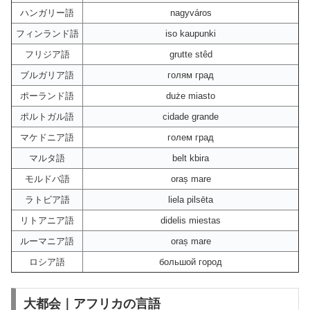
ハンガリー語
nagyváros
フィンランド語
iso kaupunki
フリジア語
grutte stêd
ブルガリア語
голям град
ポーランド語
duże miasto
ポルトガル語
cidade grande
マケドニア語
голем град
マルタ語
belt kbira
モルドバ語
oraș mare
ラトビア語
liela pilsēta
リトアニア語
didelis miestas
ルーマニア語
oraș mare
ロシア語
большой город
大都会｜アフリカの言語