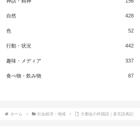
神話・精神
156
自然
428
色
52
行動・状況
442
趣味・メディア
337
食べ物・飲み物
87
ホーム
社会経済・地域
大都会の外国語｜多言語表記