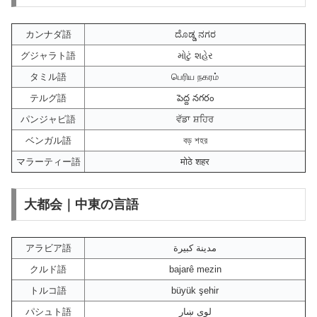
カンナダ語
ದೊಡ್ಡ ನಗರ
グジャラト語
મોટું શહેર
タミル語
பெரிய நகரம்
テルグ語
పెద్ద నగరం
パンジャビ語
ਵੱਡਾ ਸ਼ਹਿਰ
ベンガル語
বড় শহর
マラーティー語
मोठे शहर
大都会｜中東の言語
アラビア語
مدينة كبيرة
クルド語
bajarê mezin
トルコ語
büyük şehir
パシュト語
لوی ښار