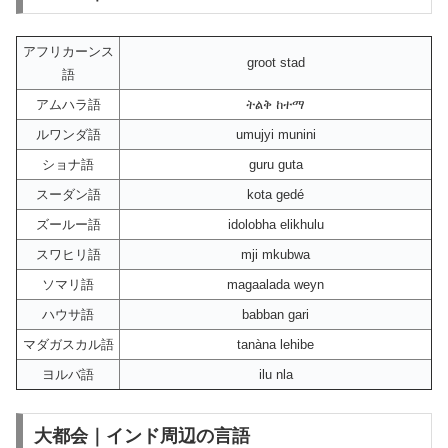
アフリカーンス
groot stad
語
アムハラ語
ትልቅ ከተማ
ルワンダ語
umujyi munini
ショナ語
guru guta
スーダン語
kota gedé
ズールー語
idolobha elikhulu
スワヒリ語
mji mkubwa
ソマリ語
magaalada weyn
ハウサ語
babban gari
マダガスカル語
tanàna lehibe
ヨルバ語
ilu nla
大都会｜インド周辺の言語