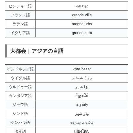
ヒンディー語
बड़ा शहर
フランス語
grande ville
ラテン語
magna urbs
イタリア語
grande città
大都会｜アジアの言語
インドネシア語
kota besar
ウイグル語
چوڭ شەھەر
ウルドゥー語
بڑا شہر
カンボジア語
ទីក្រុង​ដ៏​ធំ
ジャワ語
big city
シンド語
وڏو شهر
シンハラ語
ලොකු නගරය
タイ語
เมืองใหญ่