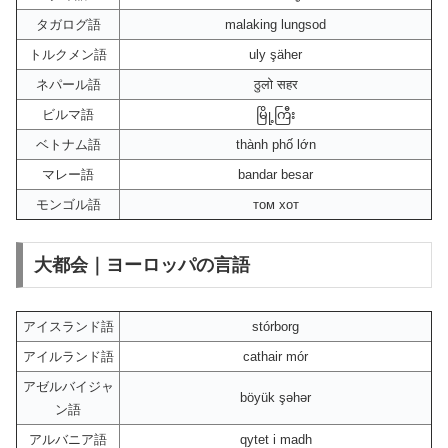
タガログ語
malaking lungsod
トルクメン語
uly şäher
ネパール語
ठुलो सहर
ビルマ語
မြို့ကြီး
ベトナム語
thành phố lớn
マレー語
bandar besar
モンゴル語
том хот
大都会｜ヨーロッパの言語
アイスランド語
stórborg
アイルランド語
cathair mór
アゼルバイジャ
böyük şəhər
ン語
アルバニア語
qytet i madh