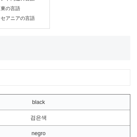
中東の言語
オセアニアの言語
black
검은색
negro