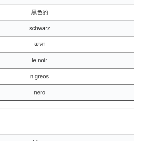
黑色的
schwarz
काला
le noir
nigreos
nero