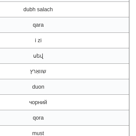
dubh salach
qara
i zi
սեվ
שוואַרץ
duon
чорний
qora
must