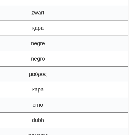
zwart
қара
negre
negro
μαύρος
кара
crno
dubh