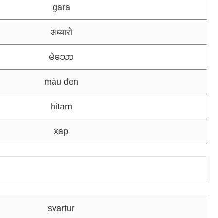
gara
अध्यारो
မဲသော
màu đen
hitam
хар
svartur