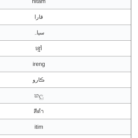
hitam
قارا
سیاہ
ខ្មៅ
ireng
ڪارو
කලු
สีดำ
itim