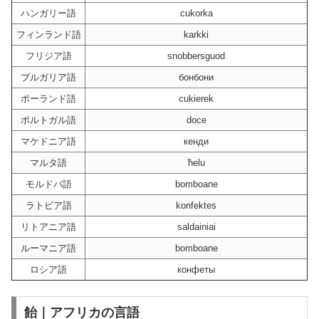
ハンガリー語
cukorka
フィンランド語
karkki
フリジア語
snobbersguod
ブルガリア語
бонбони
ポーランド語
cukierek
ポルトガル語
doce
マケドニア語
кенди
マルタ語
ħelu
モルドバ語
bomboane
ラトビア語
konfektes
リトアニア語
saldainiai
ルーマニア語
bomboane
ロシア語
конфеты
飴｜アフリカの言語