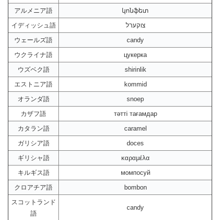
アルメニア語
կոնֆետ
イディッシュ語
צוקערל
ウェールズ語
candy
ウクライナ語
цукерка
ウズベク語
shirinlik
エストニア語
kommid
オランダ語
snoep
カザフ語
тәтті тағамдар
カタラン語
caramel
ガリシア語
doces
ギリシャ語
καραμέλα
キルギス語
момпосуй
クロアチア語
bombon
スコットランド
candy
語