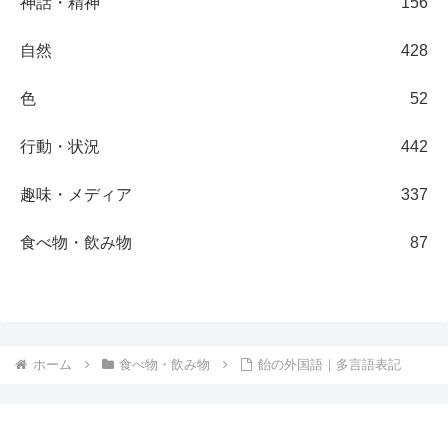
神話・精神
156
自然
428
色
52
行動・状況
442
趣味・メディア
337
食べ物・飲み物
87
ホーム
食べ物・飲み物
飴の外国語｜多言語表記