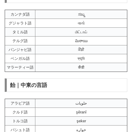
カンナダ語
ಸಜ್ಜು
グジャラト語
વાતો
タミル語
மிட்டாய்
テルグ語
మిఠాయి
パンジャビ語
ਕੈਂਡੀ
ベンガル語
ক্যান্ডি
マラーティー語
कँडी
飴｜中東の言語
アラビア語
حلويات
クルド語
şêranî
トルコ語
şeker
パシュト語
خواږه