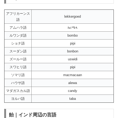
アフリカーンス
lekkergoed
語
アムハラ語
ከረሜላ
ルワンダ語
bombo
ショナ語
pipi
スーダン語
bonbon
ズールー語
uswidi
スワヒリ語
pipi
ソマリ語
macmacaan
ハウサ語
alewa
マダガスカル語
candy
ヨルバ語
taba
飴｜インド周辺の言語