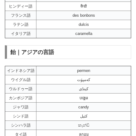
ヒンディー語
कैंडी
フランス語
des bonbons
ラテン語
dulcis
イタリア語
caramella
飴｜アジアの言語
インドネシア語
permen
ウイグル語
كەمپۈت
ウルドゥー語
کینڈی
カンボジア語
បង្អេម
ジャワ語
candy
シンド語
کٽيل
シンハラ語
කැන්ඩි
タイ語
ลูกอม