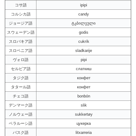
コサ語
ipipi
コルシカ語
candy
ジョージア語
ტკბილეული
スウェーデン語
godis
スロバキア語
cukrík
スロベニア語
sladkarije
ヴォロ語
pipi
セルビア語
слаткиш
タジク語
конфет
タタール語
конфет
チェコ語
bonbón
デンマーク語
slik
ノルウェー語
sukkertøy
ベラルーシ語
цукерка
バスク語
litxarreria