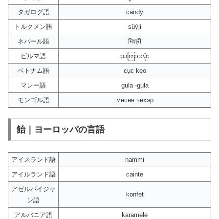
タガログ語
candy
トルクメン語
süýji
ネパール語
मिश्री
ビルマ語
သကြားလုံး
ベトナム語
cục kẹo
マレー語
gula -gula
モンゴル語
мөсөн чихэр
飴｜ヨーロッパの言語
アイスランド語
nammi
アイルランド語
cainte
アゼルバイジャ
konfet
ン語
アルバニア語
karamele