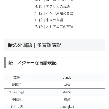
飴｜アフリカの言語
飴｜インド周辺の言語
飴｜中東の言語
飴｜オセアニアの言語
飴の外国語｜多言語表記
飴｜メジャーな言語表記
英語
candy
韓国語
사탕
スペイン語
dulce
中国語
糖果
ドイツ語
süssigkeit