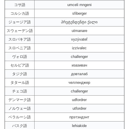
コサ語
umceli mngeni
コルシカ語
sfiberger
ジョージア語
პრეტენდენტი ქალი
スウェーデン語
utmanare
スロバキア語
vyzývateľ
スロベニア語
izzivalec
ヴォロ語
challenger
セルビア語
изазивач
タジク語
довталаб
タタール語
челленджер
チェコ語
challenger
デンマーク語
udfordrer
ノルウェー語
utfordrer
ベラルーシ語
прэтэндэнт
バスク語
lehiakide