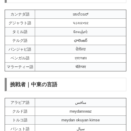
カンナダ語
ಚಾಲೆಂಜರ್
グジャラト語
પડકારનાર
タミル語
சேலஞ்சர்
テルグ語
ఛాలెంజర్
パンジャビ語
ਚੈਲੇਂਜਰ
ベンガル語
চ্যালেঞ্জার
マラーティー語
चॅलेन्जर
挑戦者｜中東の言語
アラビア語
منافس
クルド語
meydanxwaz
トルコ語
meydan okuyan kimse
パシュト語
سیال