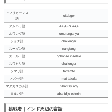
アフリカーンス
uitdager
語
アムハラ語
ተፈታታኝ ሁኔታ
ルワンダ語
umutonganya
ショナ語
challenger
スーダン語
nangtang
ズールー語
ophonse inselele
スワヒリ語
challenger
ソマリ語
tartamto
ハウサ語
mai takala
マダガスカル語
nihantsy ady
ヨルバ語
abanidije obinrin
挑戦者｜インド周辺の言語