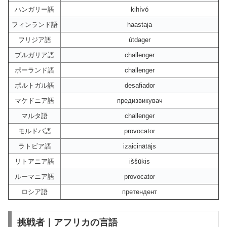
ハンガリー語
kihívó
フィンランド語
haastaja
フリジア語
útdager
ブルガリア語
challenger
ポーランド語
challenger
ポルトガル語
desafiador
マケドニア語
предизвикувач
マルタ語
challenger
モルドバ語
provocator
ラトビア語
izaicinātājs
リトアニア語
iššūkis
ルーマニア語
provocator
ロシア語
претендент
挑戦者｜アフリカの言語