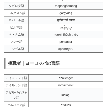
タガログ語
mapanghamong
トルクメン語
garşydaş
ネパール語
चुनौती गर्ने व्यक्ति
ビルマ語
အန်တုသူ
ベトナム語
người thách thức
マレー語
pencabar
モンゴル語
өрсөлдөгч
挑戦者｜ヨーロッパの言語
アイスランド語
challenger
アイルランド語
iomaitheoir
アゼルバイジャ
iddiaçı
ン語
アルバニア語
sfidues