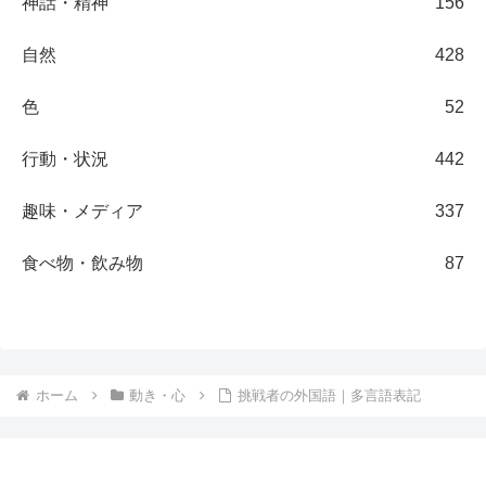
神話・精神
156
自然
428
色
52
行動・状況
442
趣味・メディア
337
食べ物・飲み物
87
ホーム
動き・心
挑戦者の外国語｜多言語表記