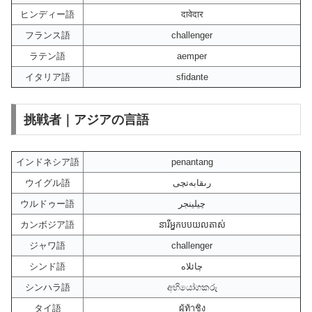
ヒンディー語
दावेदार
フランス語
challenger
ラテン語
aemper
イタリア語
sfidante
挑戦者｜アジアの言語
インドネシア語
penantang
ウイグル語
رىقابەتچى
ウルドゥー語
چیلینجر
カンボジア語
នារីអ្នកបបយលតាស់
ジャワ語
challenger
シンド語
چائلاه
シンハラ語
අභියෝගකරු
タイ語
ผู้ท้าชิง