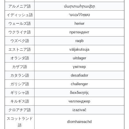
アルメニア語
մարտահրավեր
イディッシュ語
טשאַללענגער
ウェールズ語
heriwr
ウクライナ語
претендент
ウズベク語
raqib
エストニア語
väljakutsuja
オランダ語
uitdager
カザフ語
үміткер
カタラン語
desafiador
ガリシア語
challenger
ギリシャ語
διεκδικητής
キルギス語
челленджер
クロアチア語
izazivač
スコットランド
dìomhaireachd
語