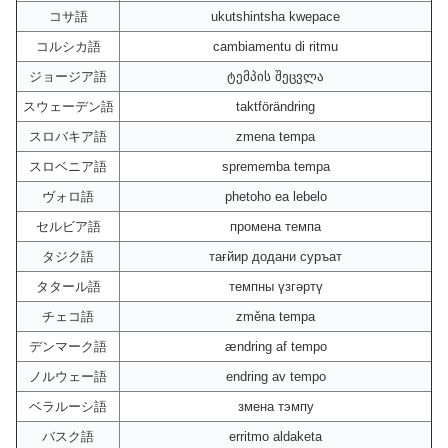
コサ語
ukutshintsha kwepace
コルシカ語
cambiamentu di ritmu
ジョージア語
ტემპის შეცვლა
スウェーデン語
taktförändring
スロバキア語
zmena tempa
スロベニア語
sprememba tempa
ヴォロ語
phetoho ea lebelo
セルビア語
промена темпа
タジク語
тағйир додани суръат
タタール語
темпны үзгәртү
チェコ語
změna tempa
デンマーク語
ændring af tempo
ノルウェー語
endring av tempo
ベラルーシ語
змена тэмпу
バスク語
erritmo aldaketa