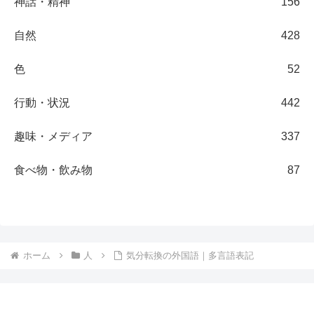
神話・精神
156
自然
428
色
52
行動・状況
442
趣味・メディア
337
食べ物・飲み物
87
ホーム
人
気分転換の外国語｜多言語表記