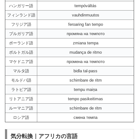
ハンガリー語
tempóváltás
フィンランド語
vauhdinmuutos
フリジア語
feroaring fan tempo
ブルガリア語
промяна на темпото
ポーランド語
zmiana tempa
ポルトガル語
mudança de ritmo
マケドニア語
промена на темпото
マルタ語
bidla tal-pass
モルドバ語
schimbare de ritm
ラトビア語
tempu maiņa
リトアニア語
tempo pasikeitimas
ルーマニア語
schimbare de ritm
ロシア語
смена темпа
気分転換｜アフリカの言語