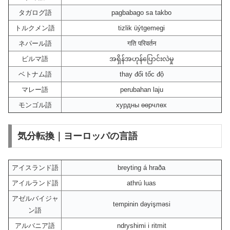
タガログ語
pagbabago sa takbo
トルクメン語
tizlik üýtgemegi
ネパール語
गति परिवर्तन
ビルマ語
အရှိန်အဟုန်ပြောင်းလဲမှု
ベトナム語
thay đổi tốc độ
マレー語
perubahan laju
モンゴル語
хурдны өөрчлөх
気分転換｜ヨーロッパの言語
アイスランド語
breyting á hraða
アイルランド語
athrú luas
アゼルバイジャ
tempinin dəyişməsi
ン語
アルバニア語
ndryshimi i ritmit