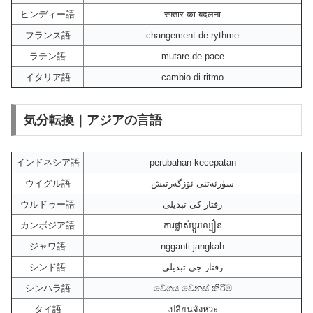
ヒンディー語
रफ्तार का बदलना
フランス語
changement de rythme
ラテン語
mutare de pace
イタリア語
cambio di ritmo
気分転換｜アジアの言語
インドネシア語
perubahan kecepatan
ウイグル語
سۈرئەتنى ئۆزگەرتىش
ウルドゥー語
رفتار کی تبدیلی
カンボジア語
ការផ្លាស់ប្តូរល្បឿន
ジャワ語
ngganti jangkah
シンド語
رفتار جي تبديلي
シンハラ語
වේගය වෙනස් කිරීම
タイ語
เปลี่ยนจังหวะ