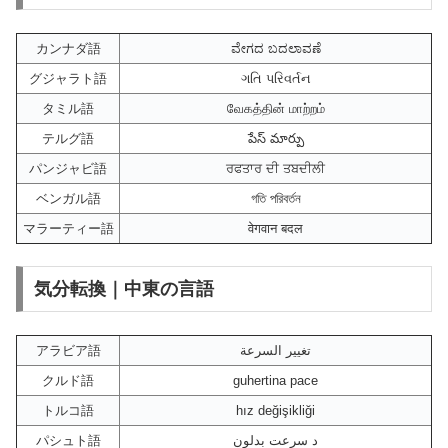
カンナダ語
ವೇಗದ ಬದಲಾವಣೆ
グジャラト語
ગતિ પરિવર્તન
タミル語
வேகத்தின் மாற்றம்
テルグ語
పేస్ మార్పు
パンジャビ語
ਰਫਤਾਰ ਦੀ ਤਬਦੀਲੀ
ベンガル語
গতি পরিবর্তন
マラーティー語
वेगवान बदल
気分転換｜中東の言語
アラビア語
تغيير السرعة
クルド語
guhertina pace
トルコ語
hız değişikliği
パシュト語
د سرعت بدلون