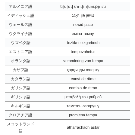
アルメニア語
եխխվ փոփոխություն
イディッシュ語
טוישן פון גאַנג
ウェールズ語
newid pace
ウクライナ語
зміна темпу
ウズベク語
tezlikni o’zgartirish
エストニア語
tempovahetus
オランダ語
verandering van tempo
カザフ語
қарқынды өзгерту
カタラン語
canvi de ritme
ガリシア語
cambio de ritmo
ギリシャ語
μεταβολή του ρυθμού
キルギス語
темптин өзгөрүшү
クロアチア語
promjena tempa
スコットランド
atharrachadh astar
語