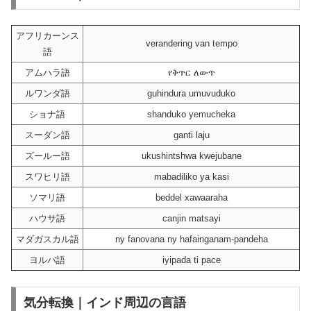
アフリカーンス
verandering van tempo
語
アムハラ語
የቅጥር ለውጥ
ルワンダ語
guhindura umuvuduko
ショナ語
shanduko yemucheka
スーダン語
ganti laju
ズールー語
ukushintshwa kwejubane
スワヒリ語
mabadiliko ya kasi
ソマリ語
beddel xawaaraha
ハウサ語
canjin matsayi
マダガスカル語
ny fanovana ny hafainganam-pandeha
ヨルバ語
iyipada ti pace
気分転換｜インド周辺の言語