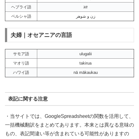
ヘブライ語
זוּג
ペルシャ語
زن و شوهر
夫婦｜オセアニアの言語
サモア語
ulugalii
マオリ語
takirua
ハワイ語
nā mākaukau
表記に関する注意
・当サイトでは、GoogleSpreadsheetの関数を活用して、
一括機械翻訳をまとめてあります。本来とは異なる意味の
もの、表記間違い等が含まれている可能性がありますの