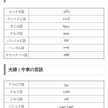
カンナダ語
ದೌರ
グジャラト語
દંપતી
タミル語
ஜோடி
テルグ語
జంట
パンジャビ語
ਜੋੜਾ
ベンガル語
দম্পতি
マラーティー語
जोडी
夫婦｜中東の言語
アラビア語
زوج
クルド語
cotik
トルコ語
çift
パシュト語
جوړه جوړه