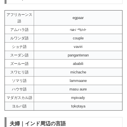
アフリカーンス
egpaar
語
アムハラ語
ባልና ሚስት
ルワンダ語
couple
ショナ語
vaviri
スーダン語
pangantenan
ズールー語
ababili
スワヒリ語
michache
ソマリ語
lammaane
ハウサ語
masu aure
マダガスカル語
mpivady
ヨルバ語
tọkọtaya
夫婦｜インド周辺の言語