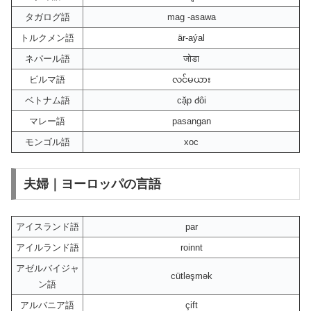
タガログ語
mag -asawa
トルクメン語
är-aýal
ネパール語
जोडा
ビルマ語
လင်မယား
ベトナム語
cặp đôi
マレー語
pasangan
モンゴル語
хос
夫婦｜ヨーロッパの言語
アイスランド語
par
アイルランド語
roinnt
アゼルバイジャ
cütləşmək
ン語
アルバニア語
çift