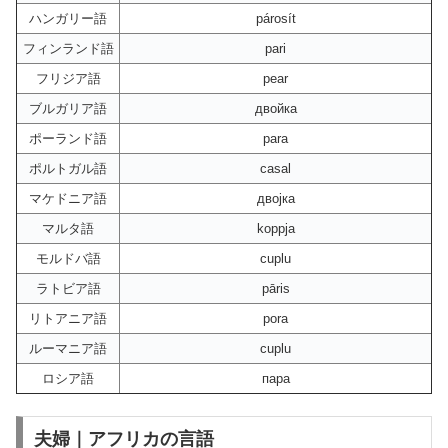
ハンガリー語
párosít
フィンランド語
pari
フリジア語
pear
ブルガリア語
двойка
ポーランド語
para
ポルトガル語
casal
マケドニア語
двојка
マルタ語
koppja
モルドバ語
cuplu
ラトビア語
pāris
リトアニア語
pora
ルーマニア語
cuplu
ロシア語
пара
夫婦｜アフリカの言語