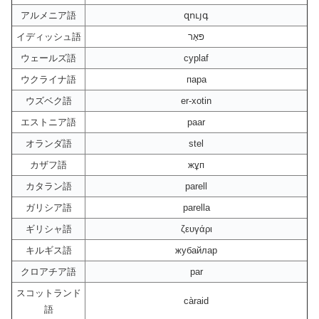
アルメニア語
զույգ
イディッシュ語
פּאָר
ウェールズ語
cyplaf
ウクライナ語
пара
ウズベク語
er-xotin
エストニア語
paar
オランダ語
stel
カザフ語
жұп
カタラン語
parell
ガリシア語
parella
ギリシャ語
ζευγάρι
キルギス語
жубайлар
クロアチア語
par
スコットランド
càraid
語