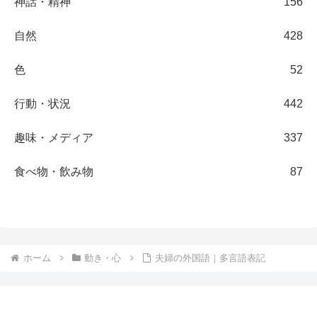
神話・精神
156
自然
428
色
52
行動・状況
442
趣味・メディア
337
食べ物・飲み物
87
ホーム
動き・心
夫婦の外国語｜多言語表記