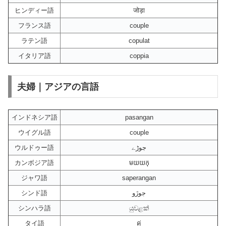
ヒンディー語
जोड़ा
フランス語
couple
ラテン語
copulat
イタリア語
coppia
夫婦｜アジアの言語
インドネシア語
pasangan
ウイグル語
couple
ウルドゥー語
جوڑے
カンボジア語
មយយកុ
ジャワ語
saperangan
シンド語
جوڙو
シンハラ語
යුවළක්
タイ語
คู่