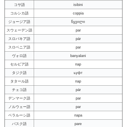
コサ語
isibini
コルシカ語
coppia
ジョージア語
წყვილი
スウェーデン語
par
スロバキア語
pár
スロベニア語
par
ヴォロ語
banyalani
セルビア語
пар
タジク語
ьуфт
タタール語
пар
チェコ語
pár
デンマーク語
par
ノルウェー語
par
ベラルーシ語
пара
バスク語
pare