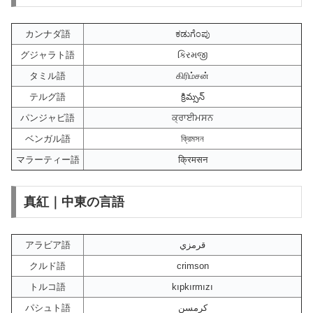
カンナダ語
ಕಡುಗೆಂಪು
グジャラト語
કિરમજી
タミル語
கிரிம்சன்
テルグ語
క్రిమ్సన్
パンジャビ語
ਕ੍ਰਾਈਮਸਨ
ベンガル語
ক্রিমসন
マラーティー語
क्रिमसन
真紅｜中東の言語
アラビア語
قرمزي
クルド語
crimson
トルコ語
kıpkırmızı
パシュト語
کرمسن