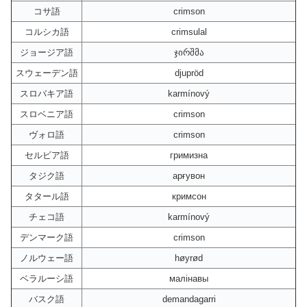
コサ語
crimson
コルシカ語
crimsulal
ジョージア語
ჯირშმა
スウェーデン語
djupröd
スロバキア語
karmínový
スロベニア語
crimson
ヴォロ語
crimson
セルビア語
гримизна
タジク語
арғувон
タタール語
кримсон
チェコ語
karmínový
デンマーク語
crimson
ノルウェー語
høyrød
ベラルーシ語
малінавы
バスク語
demandagarri