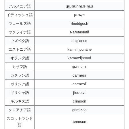
アルメニア語
կարմրություն
イディッシュ語
פּאָמסן
ウェールズ語
rhuddgoch
ウクライナ語
малиновий
ウズベク語
chig’anoq
エストニア語
karmiinpunane
オランダ語
karmozijnrood
カザフ語
қызғылт
カタラン語
carmesí
ガリシア語
carmesí
ギリシャ語
βυσσινί
キルギス語
crimson
クロアチア語
grimizno
スコットランド
crimson
語