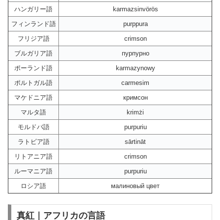
ハンガリー語
karmazsinvörös
フィンランド語
purppura
フリジア語
crimson
ブルガリア語
пурпурно
ポーランド語
karmazynowy
ポルトガル語
carmesim
マケドニア語
кримсон
マルタ語
krimżi
モルドバ語
purpuriu
ラトビア語
sārtināt
リトアニア語
crimson
ルーマニア語
purpuriu
ロシア語
малиновый цвет
真紅｜アフリカの言語