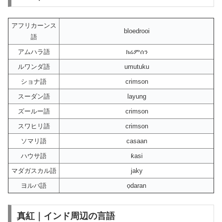
アフリカーンス
bloedrooi
語
アムハラ語
ክሬምሰን
ルワンダ語
umutuku
ショナ語
crimson
スーダン語
layung
ズールー語
crimson
スワヒリ語
crimson
ソマリ語
casaan
ハウサ語
ƙasi
マダガスカル語
jaky
ヨルバ語
ọdaran
真紅｜インド周辺の言語