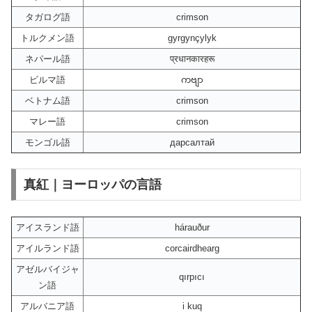
タガログ語
crimson
トルクメン語
gyrgynçylyk
ネパール語
प्रधानकारहरू
ビルマ語
ကဗျာ
ベトナム語
crimson
マレー語
crimson
モンゴル語
дарсалтай
真紅｜ヨーロッパの言語
アイスランド語
hárauður
アイルランド語
corcairdhearg
アゼルバイジャ
qırpıcı
ン語
アルバニア語
i kuq