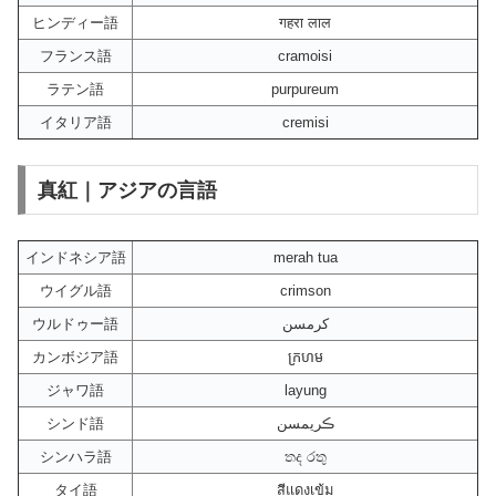
ヒンディー語
गहरा लाल
フランス語
cramoisi
ラテン語
purpureum
イタリア語
cremisi
真紅｜アジアの言語
インドネシア語
merah tua
ウイグル語
crimson
ウルドゥー語
کرمسن
カンボジア語
ក្រហម
ジャワ語
layung
シンド語
ڪريمسن
シンハラ語
තද රතු
タイ語
สีแดงเข้ม