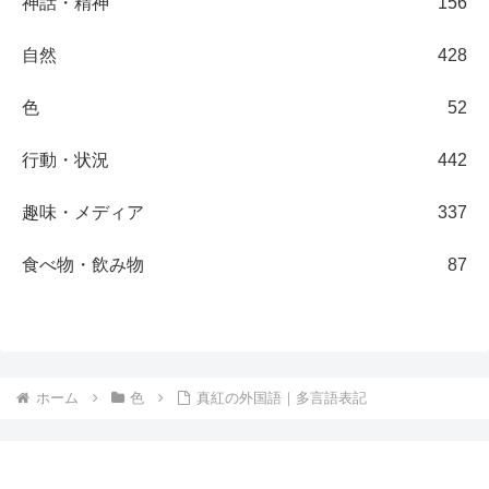
神話・精神
156
自然
428
色
52
行動・状況
442
趣味・メディア
337
食べ物・飲み物
87
ホーム
色
真紅の外国語｜多言語表記