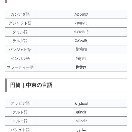
カンナダ語
ಸಿಲಿಂಡರ್
グジャラト語
નળાકાર
タミル語
சிலிண்டர்
テルグ語
సిలిండర్
パンジャビ語
ਸਿਲੰਡਰ
ベンガル語
সিলিন্ডার
マラーティー語
सिलेंडर
円筒｜中東の言語
アラビア語
اسطوانة
クルド語
gûndir
トルコ語
silindir
パシュト語
سلنډر