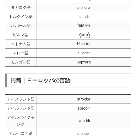
タガログ語
silindro
トルクメン語
silindr
ネパール語
सिलिन्डर
ビルマ語
လုံးရှည်
ベトナム語
hình trụ
マレー語
silinder
モンゴル語
бортого
円筒｜ヨーロッパの言語
アイスランド語
strokka
アイルランド語
sorcóir
アゼルバイジャ
silindrli
ン語
アルバニア語
cilindër