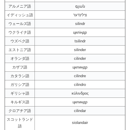
アルメニア語
գլան
イディッシュ語
צילינדער
ウェールズ語
silindr
ウクライナ語
циліндр
ウズベク語
tsilindr
エストニア語
silinder
オランダ語
cilinder
カザフ語
цилиндр
カタラン語
cilindre
ガリシア語
cilindro
ギリシャ語
κύλινδρος
キルギス語
цилиндр
クロアチア語
cilindar
スコットランド
siolandair
語