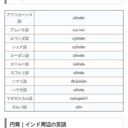
アフリカーンス
silinder
語
アムハラ語
ሲሊንደር
ルワンダ語
cylinder
ショナ語
cylinder
スーダン語
silinder
ズールー語
isilinda
スワヒリ語
silinda
ソマリ語
dhululubo
ハウサ語
silinda
マダガスカル語
varingarin’i
ヨルバ語
silin
円筒｜インド周辺の言語