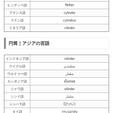
ヒンディー語
सिलेंडर
フランス語
cylindre
ラテン語
cylindrus
イタリア語
cilindro
円筒｜アジアの言語
インドネシア語
silinder
ウイグル語
سىلىندىر
ウルドゥー語
سلنڈر
カンボジア語
សីលាមង
ジャワ語
silinder
シンド語
سلنڈر
シンハラ語
සිලින්ඩර්
タイ語
กระบอกสูบ