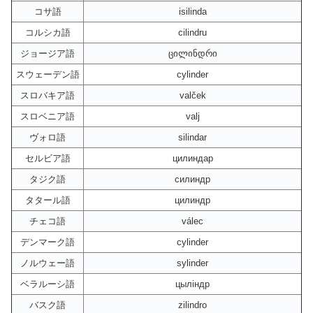
コサ語
isilinda
コルシカ語
cilindru
ジョージア語
ცილინდრი
スウェーデン語
cylinder
スロバキア語
valček
スロベニア語
valj
ヴォロ語
silindar
セルビア語
цилиндар
タジク語
силиндр
タタール語
цилиндр
チェコ語
válec
デンマーク語
cylinder
ノルウェー語
sylinder
ベラルーシ語
цыліндр
バスク語
zilindro