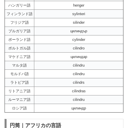
ハンガリー語
henger
フィンランド語
sylinteri
フリジア語
silinder
ブルガリア語
цилиндър
ポーランド語
cylinder
ポルトガル語
cilindro
マケドニア語
цилиндар
マルタ語
ċilindru
モルドバ語
cilindru
ラトビア語
cilindrs
リトアニア語
cilindras
ルーマニア語
cilindru
ロシア語
цилиндр
円筒｜アフリカの言語