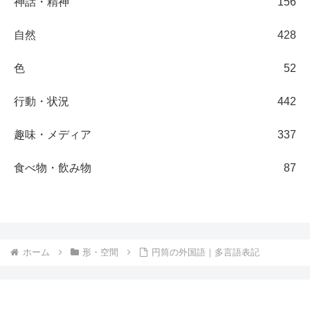
神話・精神
156
自然
428
色
52
行動・状況
442
趣味・メディア
337
食べ物・飲み物
87
ホーム
形・空間
円筒の外国語｜多言語表記