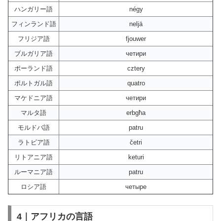
ハンガリー語
négy
フィンランド語
neljä
フリジア語
fjouwer
ブルガリア語
четири
ポーランド語
cztery
ポルトガル語
quatro
マケドニア語
четири
マルタ語
erbgħa
モルドバ語
patru
ラトビア語
četri
リトアニア語
keturi
ルーマニア語
patru
ロシア語
четыре
4｜アフリカの言語