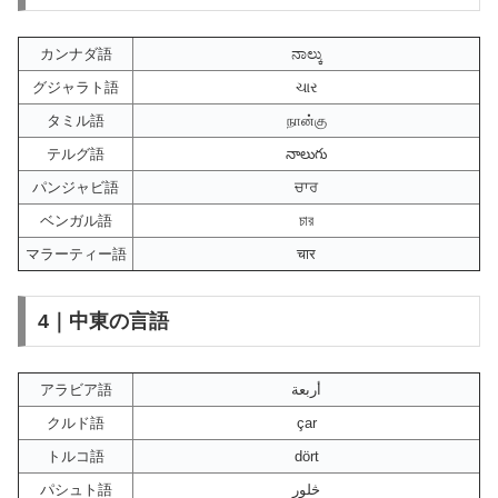
カンナダ語
ನಾಲ್ಕು
グジャラト語
ચાર
タミル語
நான்கு
テルグ語
నాలుగు
パンジャビ語
ਚਾਰ
ベンガル語
চার
マラーティー語
चार
4｜中東の言語
アラビア語
أربعة
クルド語
çar
トルコ語
dört
パシュト語
څلور