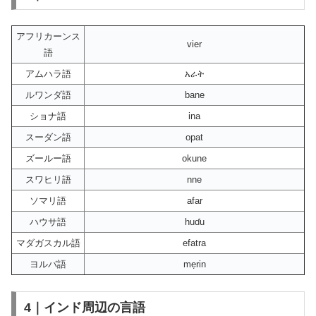
アフリカーンス
vier
語
アムハラ語
አራት
ルワンダ語
bane
ショナ語
ina
スーダン語
opat
ズールー語
okune
スワヒリ語
nne
ソマリ語
afar
ハウサ語
huɗu
マダガスカル語
efatra
ヨルバ語
mẹrin
4｜インド周辺の言語