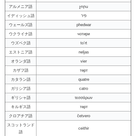
アルメニア語
չորս
イディッシュ語
פיר
ウェールズ語
phedwar
ウクライナ語
чотири
ウズベク語
to’rt
エストニア語
neljas
オランダ語
vier
カザフ語
төрт
カタラン語
quatre
ガリシア語
catro
ギリシャ語
τεσσάρων
キルギス語
төрт
クロアチア語
četvero
スコットランド
ceithir
語