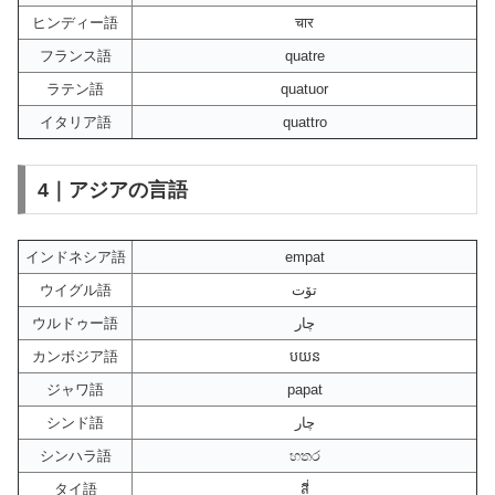
ヒンディー語
चार
フランス語
quatre
ラテン語
quatuor
イタリア語
quattro
4｜アジアの言語
インドネシア語
empat
ウイグル語
تۆت
ウルドゥー語
چار
カンボジア語
បយន
ジャワ語
papat
シンド語
چار
シンハラ語
හතර
タイ語
สี่