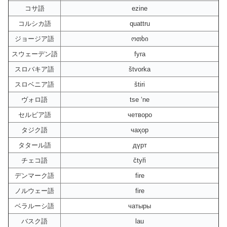
コサ語
ezine
コルシカ語
quattru
ジョージア語
ოთხი
スウェーデン語
fyra
スロバキア語
štvorka
スロベニア語
štiri
ヴォロ語
tse ‘ne
セルビア語
четворо
タジク語
чаҳор
タタール語
дүрт
チェコ語
čtyři
デンマーク語
fire
ノルウェー語
fire
ベラルーシ語
чатыры
バスク語
lau