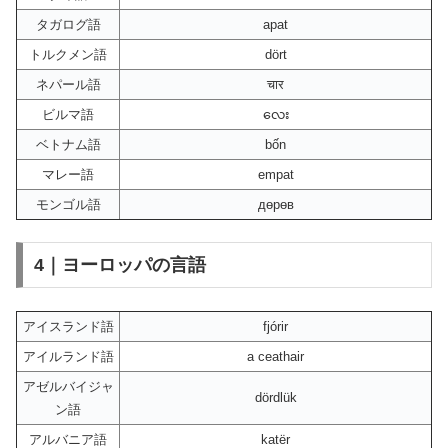
タガログ語
apat
トルクメン語
dört
ネパール語
चार
ビルマ語
လေး
ベトナム語
bốn
マレー語
empat
モンゴル語
дөрөв
4｜ヨーロッパの言語
アイスランド語
fjórir
アイルランド語
a ceathair
アゼルバイジャ
dördlük
ン語
アルバニア語
katër