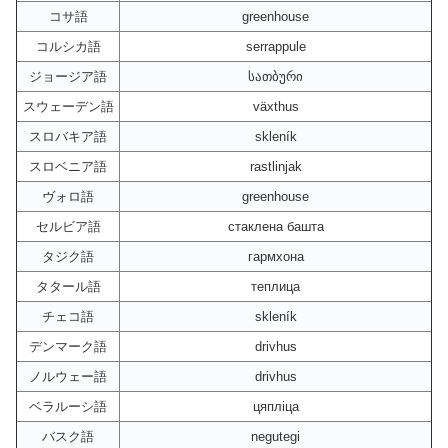
コサ語
greenhouse
コルシカ語
serrappule
ジョージア語
სათბური
スウェーデン語
växthus
スロバキア語
skleník
スロベニア語
rastlinjak
ヴォロ語
greenhouse
セルビア語
стаклена башта
タジク語
гармхона
タタール語
теплица
チェコ語
skleník
デンマーク語
drivhus
ノルウェー語
drivhus
ベラルーシ語
цяпліца
バスク語
negutegi