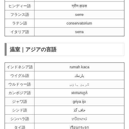
ヒンディー語
ग्रीन हाउस
フランス語
serre
ラテン語
conservatorium
イタリア語
serra
温室｜アジアの言語
インドネシア語
rumah kaca
ウイグル語
پارنىك
ウルドゥー語
گرین ہاؤس
カンボジア語
អាការកហ្ចក់
ジャワ語
griya ijo
シンド語
حاف گڏ
シンハラ語
හරිතාගාර
タイ語
เรือนกระจก