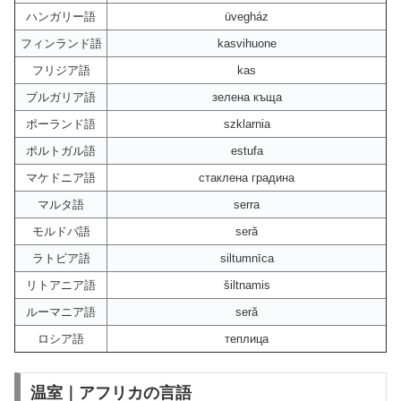
ハンガリー語
üvegház
フィンランド語
kasvihuone
フリジア語
kas
ブルガリア語
зелена къща
ポーランド語
szklarnia
ポルトガル語
estufa
マケドニア語
стаклена градина
マルタ語
serra
モルドバ語
seră
ラトビア語
siltumnīca
リトアニア語
šiltnamis
ルーマニア語
seră
ロシア語
теплица
温室｜アフリカの言語