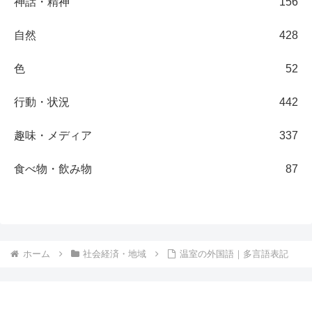
神話・精神
156
自然
428
色
52
行動・状況
442
趣味・メディア
337
食べ物・飲み物
87
ホーム
社会経済・地域
温室の外国語｜多言語表記