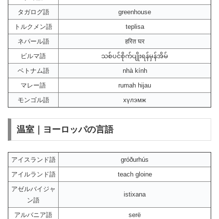
タガログ語
greenhouse
トルクメン語
teplisa
ネパール語
हरित घर
ビルマ語
သစ်ပင်စိုက်ပျိုးရန်မှန်အိမ်
ベトナム語
nhà kính
マレー語
rumah hijau
モンゴル語
хүлэмж
温室｜ヨーロッパの言語
アイスランド語
gróðurhús
アイルランド語
teach gloine
アゼルバイジャ
istixana
ン語
アルバニア語
serë