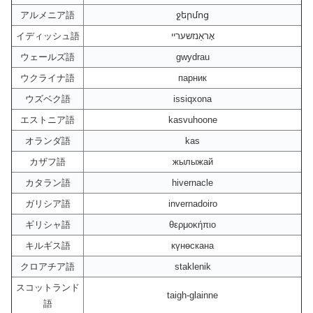
アルメニア語
ջերմոց
イディッシュ語
אָראַנזשעריי
ウェールズ語
gwydrau
ウクライナ語
парник
ウズベク語
issiqxona
エストニア語
kasvuhoone
オランダ語
kas
カザフ語
жылыжай
カタラン語
hivernacle
ガリシア語
invernadoiro
ギリシャ語
θερμοκήπιο
キルギス語
күнөскана
クロアチア語
staklenik
スコットランド
taigh-glainne
語