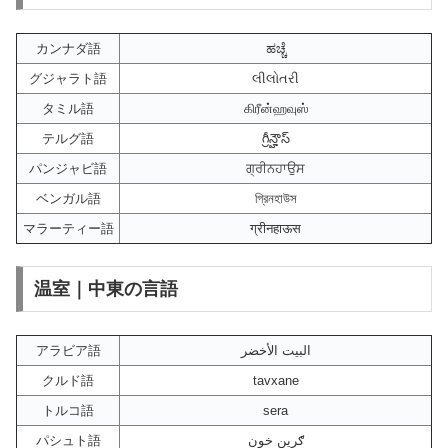
カンナダ語
ಹಚ್ಚೆ
グジャラト語
લીલોતરી
タミル語
கிரீன்ஹவுஸ்
テルグ語
గ్రీన్హౌస్
パンジャビ語
ਗ੍ਰੀਨਹਾਉਸ
ベンガル語
গ্রিনহাউস
マラーティー語
ग्रीनहाऊस
温室｜中東の言語
アラビア語
البيت الأخضر
クルド語
tavxane
トルコ語
sera
パシュト語
ګرین خون