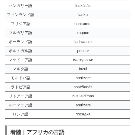
ハンガリー語
leszállás
フィンランド語
lasku
フリジア語
oankomst
ブルガリア語
кацане
ポーランド語
lądowanie
ポルトガル語
pousar
マケドニア語
слетување
マルタ語
inżul
モルドバ語
aterizare
ラトビア語
nosēšanās
リトアニア語
nusileidimas
ルーマニア語
aterizare
ロシア語
посадка
着陸｜アフリカの言語