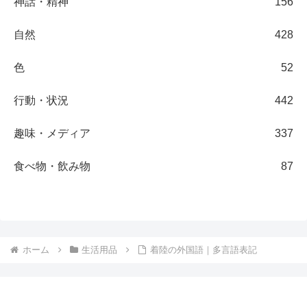
神話・精神
156
自然
428
色
52
行動・状況
442
趣味・メディア
337
食べ物・飲み物
87
ホーム
生活用品
着陸の外国語｜多言語表記