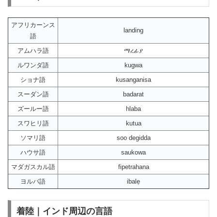
アフリカーンス
landing
語
アムハラ語
ማረፊያ
ルワンダ語
kugwa
ショナ語
kusanganisa
スーダン語
badarat
ズールー語
hlaba
スワヒリ語
kutua
ソマリ語
soo degidda
ハウサ語
saukowa
マダガスカル語
fipetrahana
ヨルバ語
ibalẹ
着陸｜インド周辺の言語