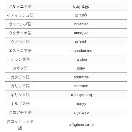
アルメニア語
վայրէջք
イディッシュ語
לאַנדינג
ウェールズ語
nglaniad
ウクライナ語
висадка
ウズベク語
qo’nish
エストニア語
maandumine
オランダ語
landen
カザフ語
қону
カタラン語
aterratge
ガリシア語
aterraxe
ギリシャ語
προσγείωση
キルギス語
конуу
クロアチア語
slijetanje
スコットランド
a ‘tighinn air tìr
語