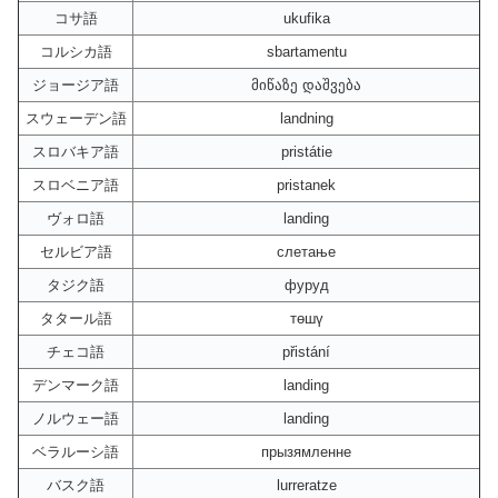
コサ語
ukufika
コルシカ語
sbartamentu
ジョージア語
მიწაზე დაშვება
スウェーデン語
landning
スロバキア語
pristátie
スロベニア語
pristanek
ヴォロ語
landing
セルビア語
слетање
タジク語
фуруд
タタール語
төшү
チェコ語
přistání
デンマーク語
landing
ノルウェー語
landing
ベラルーシ語
прызямленне
バスク語
lurreratze