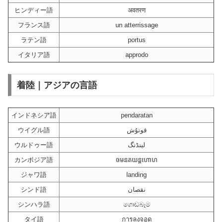
ヒンディー語
अवतरण
フランス語
un atterrissage
ラテン語
portus
イタリア語
approdo
着陸｜アジアの言語
インドネシア語
pendaratan
ウイグル語
قونۇش
ウルドゥー語
لینڈنگ
カンボジア語
ចមនតយន្ដហោហ
ジャワ語
landing
シンド語
نقصان
シンハラ語
ගොඩබෑම
タイ語
การลงจอด