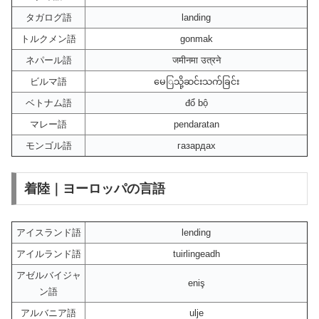
タガログ語
landing
トルクメン語
gonmak
ネパール語
जमीनमा उत्रने
ビルマ語
မေြသို့ဆင်းသက်ခြင်း
ベトナム語
đổ bộ
マレー語
pendaratan
モンゴル語
газардах
着陸｜ヨーロッパの言語
アイスランド語
lending
アイルランド語
tuirlingeadh
アゼルバイジャ
eniş
ン語
アルバニア語
ulje