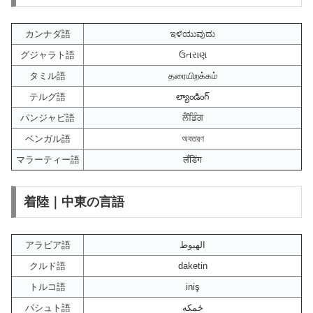
カンナダ語
ಇಳಿಯುವುದು
グジャラト語
ઉતરાણ
タミル語
தரையிறக்கம்
テルグ語
ల్యాండింగ్
パンジャビ語
ਲੈਂਡਿੰਗ
ベンガル語
অবতরণ
マラーティー語
लँडिंग
着陸｜中東の言語
アラビア語
الهبوط
クルド語
daketin
トルコ語
iniş
パシュト語
ځمکه