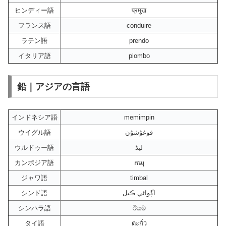
ヒンディー語
प्रमुख
フランス語
conduire
ラテン語
prendo
イタリア語
piombo
鉛｜アジアの言語
インドネシア語
memimpin
ウイグル語
قوغۇشۇن
ウルドゥー語
لیڈ
カンボジア語
កមរុ
ジャワ語
timbal
シンド語
اڳواڻي ڪيل
シンハラ語
ඊයම්
タイ語
ตะกั่ว