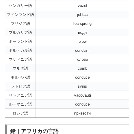
ハンガリー語
vezet
フィンランド語
johtaa
フリジア語
foarsprong
ブルガリア語
водя
ポーランド語
ołów
ポルトガル語
conduzir
マケドニア語
олово
マルタ語
ċomb
モルドバ語
conduce
ラトビア語
svins
リトアニア語
vadovauti
ルーマニア語
conduce
ロシア語
привести
鉛｜アフリカの言語