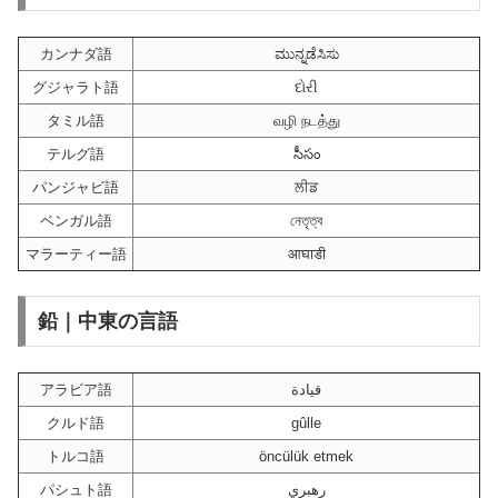
カンナダ語
ಮುನ್ನಡೆಸಿಸು
グジャラト語
દોરી
タミル語
வழி நடத்து
テルグ語
సీసం
パンジャビ語
ਲੀਡ
ベンガル語
নেতৃত্ব
マラーティー語
आघाडी
鉛｜中東の言語
アラビア語
قيادة
クルド語
gûlle
トルコ語
öncülük etmek
パシュト語
رهبري