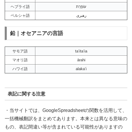
ヘブライ語
עוֹפֶרֶת
ペルシャ語
رهبری
鉛｜オセアニアの言語
サモア語
taʻitaʻia
マオリ語
ārahi
ハワイ語
alakaʻi
表記に関する注意
・当サイトでは、GoogleSpreadsheetの関数を活用して、
一括機械翻訳をまとめてあります。本来とは異なる意味の
もの、表記間違い等が含まれている可能性がありますの