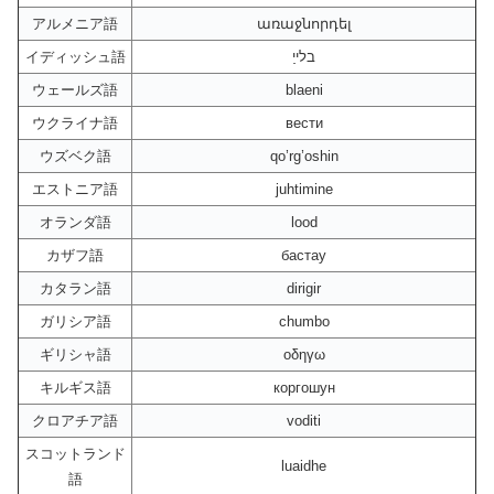
アルメニア語
առաջնորդել
イディッシュ語
בלייַ
ウェールズ語
blaeni
ウクライナ語
вести
ウズベク語
qo’rg’oshin
エストニア語
juhtimine
オランダ語
lood
カザフ語
бастау
カタラン語
dirigir
ガリシア語
chumbo
ギリシャ語
οδηγω
キルギス語
коргошун
クロアチア語
voditi
スコットランド
luaidhe
語