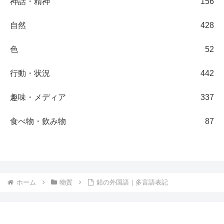
神話・精神
156
自然
428
色
52
行動・状況
442
趣味・メディア
337
食べ物・飲み物
87
ホーム
物質
鉛の外国語｜多言語表記