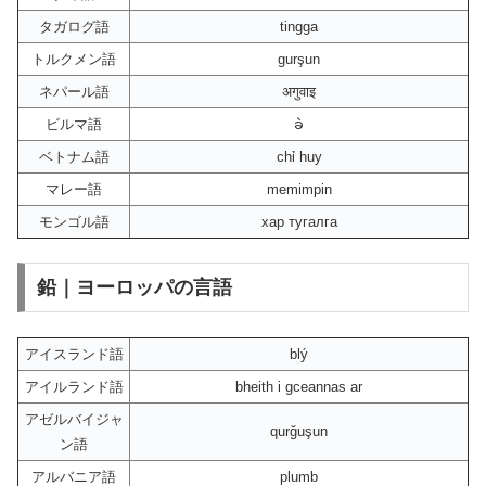
タガログ語
tingga
トルクメン語
gurşun
ネパール語
अगुवाइ
ビルマ語
ခဲ
ベトナム語
chỉ huy
マレー語
memimpin
モンゴル語
хар тугалга
鉛｜ヨーロッパの言語
アイスランド語
blý
アイルランド語
bheith i gceannas ar
アゼルバイジャ
qurğuşun
ン語
アルバニア語
plumb