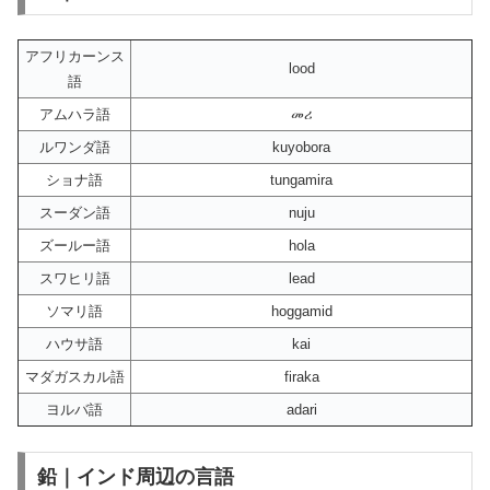
アフリカーンス
lood
語
アムハラ語
መሪ
ルワンダ語
kuyobora
ショナ語
tungamira
スーダン語
nuju
ズールー語
hola
スワヒリ語
lead
ソマリ語
hoggamid
ハウサ語
kai
マダガスカル語
firaka
ヨルバ語
adari
鉛｜インド周辺の言語