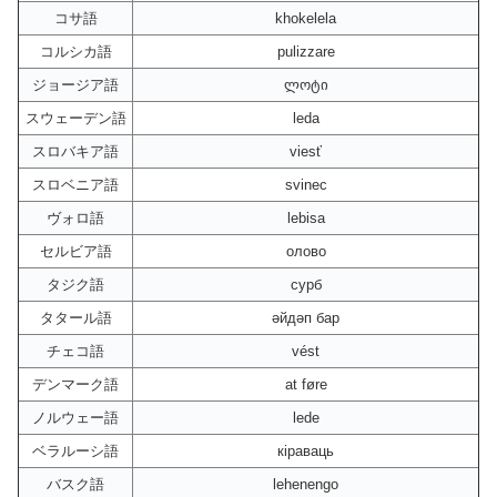
コサ語
khokelela
コルシカ語
pulizzare
ジョージア語
ლოტი
スウェーデン語
leda
スロバキア語
viesť
スロベニア語
svinec
ヴォロ語
lebisa
セルビア語
олово
タジク語
сурб
タタール語
әйдәп бар
チェコ語
vést
デンマーク語
at føre
ノルウェー語
lede
ベラルーシ語
кіраваць
バスク語
lehenengo