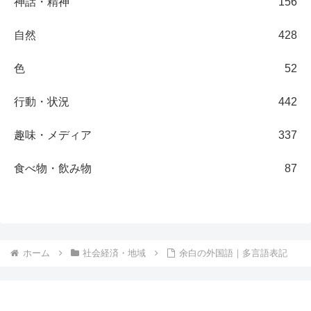
神話・精神
156
自然
428
色
52
行動・状況
442
趣味・メディア
337
食べ物・飲み物
87
ホーム
社会経済・地域
余白の外国語｜多言語表記