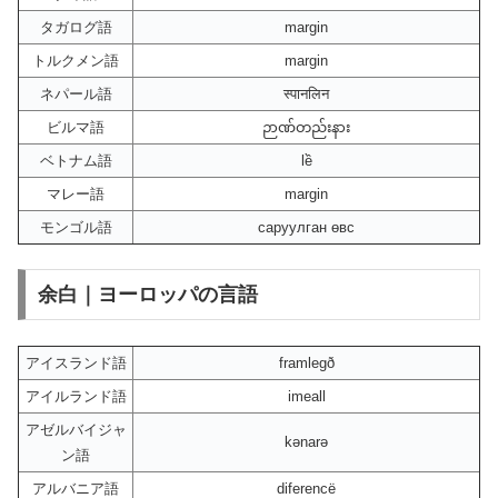
タガログ語
margin
トルクメン語
margin
ネパール語
स्पानलिन
ビルマ語
ဉာဏ်တည်းနား
ベトナム語
lề
マレー語
margin
モンゴル語
саруулган өвс
余白｜ヨーロッパの言語
アイスランド語
framlegð
アイルランド語
imeall
アゼルバイジャ
kənarə
ン語
アルバニア語
diferencë