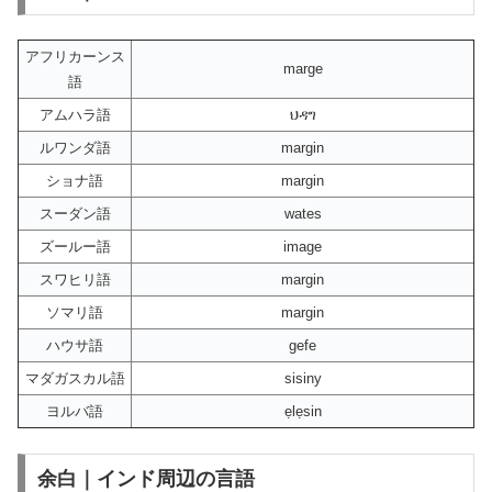
アフリカーンス
marge
語
アムハラ語
ህዳግ
ルワンダ語
margin
ショナ語
margin
スーダン語
wates
ズールー語
image
スワヒリ語
margin
ソマリ語
margin
ハウサ語
gefe
マダガスカル語
sisiny
ヨルバ語
ẹlẹsin
余白｜インド周辺の言語