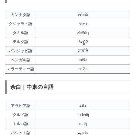
カンナダ語
ಅಂಚು
グジャラト語
અંતર
タミル語
விளிம்பு
テルグ語
మార్జిన్
パンジャビ語
ਹਾਸ਼ੀਏ
ベンガル語
মার্জিন
マラーティー語
मार्जिन
余白｜中東の言語
アラビア語
حافة
クルド語
radihêj
トルコ語
marj
パシュト語
حاشیه