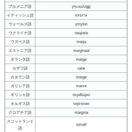
アルメニア語
լուսանցք
イディッシュ語
גרענעץ
ウェールズ語
ymylon
ウクライナ語
націнка
ウズベク語
marja
エストニア語
marginaal
オランダ語
marge
カザフ語
шеж
カタラン語
marge
ガリシア語
marxe
ギリシャ語
περιθώριο
キルギス語
чергелин
クロアチア語
margina
スコットランド
iomall
語