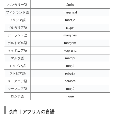
ハンガリー語
árrés
フィンランド語
marginaali
フリジア語
marzje
ブルガリア語
марж
ポーランド語
margines
ポルトガル語
margem
マケドニア語
маргина
マルタ語
marġni
モルドバ語
marjă
ラトビア語
robeža
リトアニア語
paraštė
ルーマニア語
marjă
ロシア語
поле
余白｜アフリカの言語