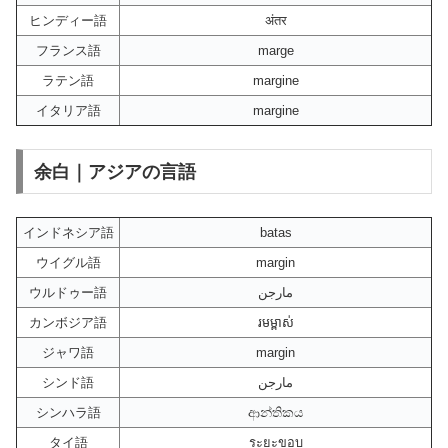
ヒンディー語
अंतर
フランス語
marge
ラテン語
margine
イタリア語
margine
余白｜アジアの言語
インドネシア語
batas
ウイグル語
margin
ウルドゥー語
مارجن
カンボジア語
រមម្ពាស់
ジャワ語
margin
シンド語
مارجن
シンハラ語
ආන්තිකය
タイ語
ระยะขอบ