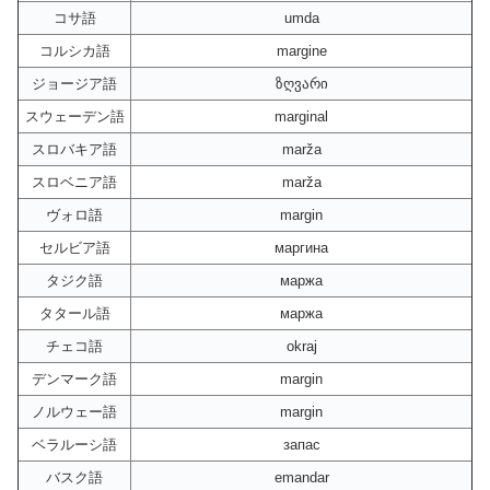
コサ語
umda
コルシカ語
margine
ジョージア語
ზღვარი
スウェーデン語
marginal
スロバキア語
marža
スロベニア語
marža
ヴォロ語
margin
セルビア語
маргина
タジク語
маржа
タタール語
маржа
チェコ語
okraj
デンマーク語
margin
ノルウェー語
margin
ベラルーシ語
запас
バスク語
emandar