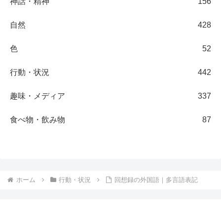
神話・精神
156
自然
428
色
52
行動・状況
442
趣味・メディア
337
食べ物・飲み物
87
ホーム
行動・状況
回想録の外国語｜多言語表記