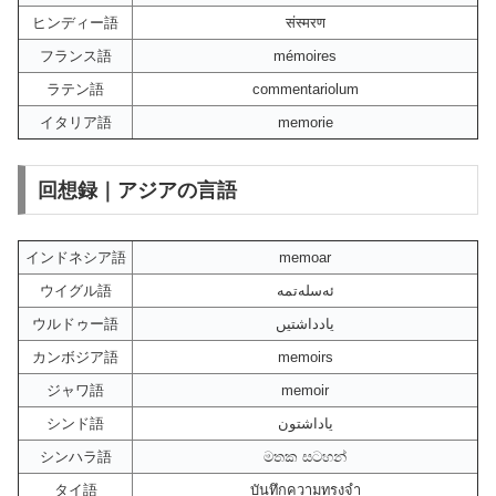
ヒンディー語
संस्मरण
フランス語
mémoires
ラテン語
commentariolum
イタリア語
memorie
回想録｜アジアの言語
インドネシア語
memoar
ウイグル語
ئەسلەتمە
ウルドゥー語
یادداشتیں
カンボジア語
memoirs
ジャワ語
memoir
シンド語
ياداشتون
シンハラ語
මතක සටහන්
タイ語
บันทึกความทรงจำ