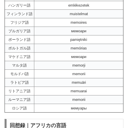
ハンガリー語
emlékezetek
フィンランド語
muistelmat
フリジア語
memoires
ブルガリア語
мемоари
ポーランド語
pamiętniki
ポルトガル語
memórias
マケドニア語
мемоари
マルタ語
memorji
モルドバ語
memorii
ラトビア語
memuāri
リトアニア語
memuarai
ルーマニア語
memorii
ロシア語
мемуары
回想録｜アフリカの言語