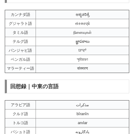
カンナダ語
ಆತ್ಮಚರಿತ್ರೆ
グジャラト語
સંસ્મરણો
タミル語
நினைவுகள்
テルグ語
జ్ఞాపకాలు
パンジャビ語
ਯਾਦਾਂ
ベンガル語
স্মৃতিচারণ
マラーティー語
संस्मरण
回想録｜中東の言語
アラビア語
مذكرات
クルド語
bîranîn
トルコ語
anılar
パシュト語
یادګارونه