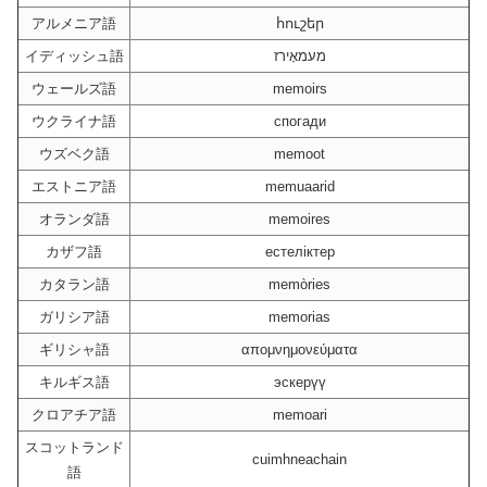
アルメニア語
հուշեր
イディッシュ語
מעמאָירז
ウェールズ語
memoirs
ウクライナ語
спогади
ウズベク語
memoot
エストニア語
memuaarid
オランダ語
memoires
カザフ語
естеліктер
カタラン語
memòries
ガリシア語
memorias
ギリシャ語
απομνημονεύματα
キルギス語
эскерүү
クロアチア語
memoari
スコットランド
cuimhneachain
語