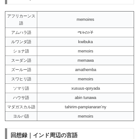
アフリカーンス
memoires
語
アムハラ語
ሜትሮሶች
ルワンダ語
kwibuka
ショナ語
memoirs
スーダン語
memawa
ズールー語
amathemba
スワヒリ語
memoirs
ソマリ語
xusuus-qoryada
ハウサ語
abin tunawa
マダガスカル語
tahirim-pampianaran’ny
ヨルバ語
memoirs
回想録｜インド周辺の言語