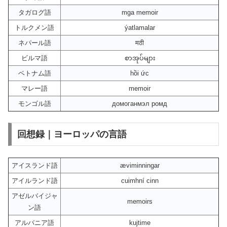
タガログ語
mga memoir
トルクメン語
ýatlamalar
ネパール語
मठी
ビルマ語
စာအုပ်များ
ベトナム語
hồi ức
マレー語
memoir
モンゴル語
домоганмэл ромд
回想録｜ヨーロッパの言語
アイスランド語
æviminningar
アイルランド語
cuimhní cinn
アゼルバイジャ
memoirs
ン語
アルバニア語
kujtime