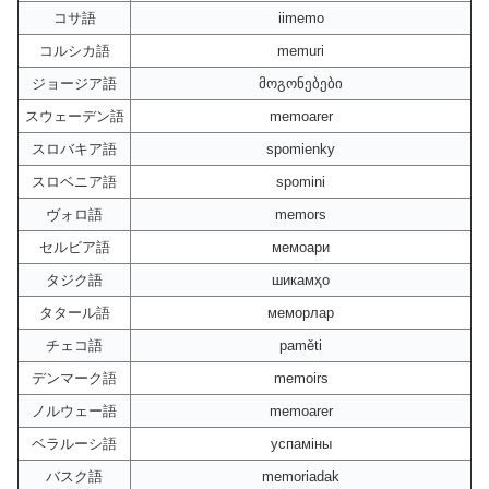
コサ語
iimemo
コルシカ語
memuri
ジョージア語
მოგონებები
スウェーデン語
memoarer
スロバキア語
spomienky
スロベニア語
spomini
ヴォロ語
memors
セルビア語
мемоари
タジク語
шикамҳо
タタール語
меморлар
チェコ語
paměti
デンマーク語
memoirs
ノルウェー語
memoarer
ベラルーシ語
успаміны
バスク語
memoriadak