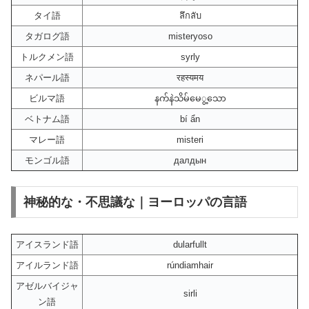
タイ語
ลึกลับ
タガログ語
misteryoso
トルクメン語
syrly
ネパール語
रहस्यमय
ビルマ語
နက်နဲသိမ်မေွ့သော
ベトナム語
bí ẩn
マレー語
misteri
モンゴル語
далдын
神秘的な・不思議な｜ヨーロッパの言語
アイスランド語
dularfullt
アイルランド語
rúndiamhair
アゼルバイジャ
sirli
ン語