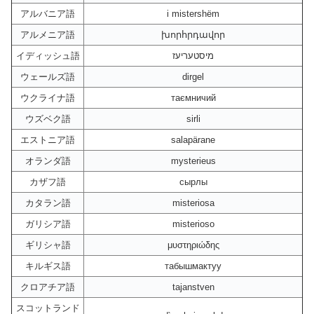
アルバニア語
i mistershëm
アルメニア語
խորհրդավոր
イディッシュ語
מיסטעריעז
ウェールズ語
dirgel
ウクライナ語
таємничий
ウズベク語
sirli
エストニア語
salapärane
オランダ語
mysterieus
カザフ語
сырлы
カタラン語
misteriosa
ガリシア語
misterioso
ギリシャ語
μυστηριώδης
キルギス語
табышмактуу
クロアチア語
tajanstven
スコットランド