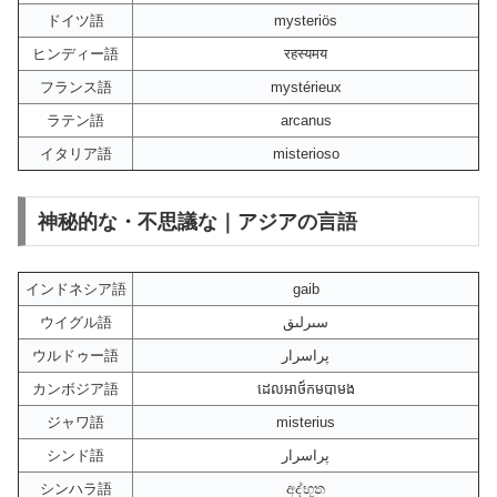
ドイツ語
mysteriös
ヒンディー語
रहस्यमय
フランス語
mystérieux
ラテン語
arcanus
イタリア語
misterioso
神秘的な・不思議な｜アジアの言語
インドネシア語
gaib
ウイグル語
سىرلىق
ウルドゥー語
پراسرار
カンボジア語
ដេលអាថ៍កមបាមង
ジャワ語
misterius
シンド語
پراسرار
シンハラ語
අද්භූත