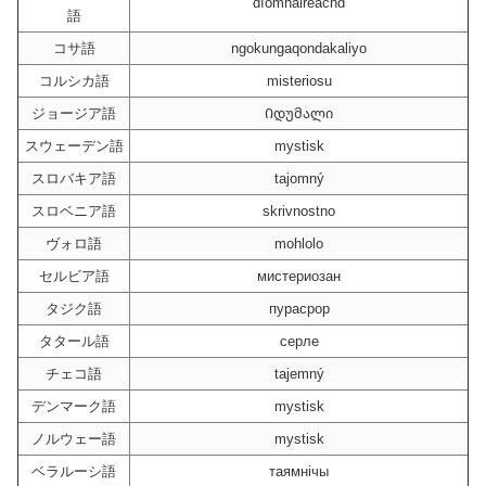
dìomhaireachd
語
コサ語
ngokungaqondakaliyo
コルシカ語
misteriosu
ジョージア語
Იდუმალი
スウェーデン語
mystisk
スロバキア語
tajomný
スロベニア語
skrivnostno
ヴォロ語
mohlolo
セルビア語
мистериозан
タジク語
пурасрор
タタール語
серле
チェコ語
tajemný
デンマーク語
mystisk
ノルウェー語
mystisk
ベラルーシ語
таямнічы