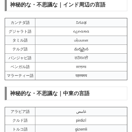
神秘的な・不思議な｜インド周辺の言語
カンナダ語
ನಿಗೂಢ
グジャラト語
રહસ્યમય
タミル語
மர்மமான
テルグ語
మర్మమైన
パンジャビ語
ਰਹੱਸਮਈ
ベンガル語
রহস্যময়
マラーティー語
रहस्यमय
神秘的な・不思議な｜中東の言語
アラビア語
غامض
クルド語
pirdizî
トルコ語
gizemli