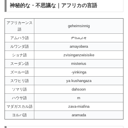
神秘的な・不思議な｜アフリカの言語
アフリカーンス
geheimsinnig
語
アムハラ語
ምስጢራዊ
ルワンダ語
amayobera
ショナ語
zvisinganzwisisike
スーダン語
misterius
ズールー語
-yinkinga
スワヒリ語
ya kushangaza
ソマリ語
dahsoon
ハウサ語
m
マダガスカル語
zava-miafina
ヨルバ語
aramada