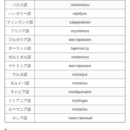
バスク語
misteriotsu
ハンガリー語
rejtélyes
フィンランド語
salaperäinen
フリジア語
mysterieus
ブルガリア語
мистериозен
ポーランド語
tajemniczy
ポルトガル語
misterioso
マケドニア語
мистериозно
マルタ語
misterjuż
モルドバ語
misterios
ラトビア語
noslēpumains
リトアニア語
mįslingas
ルーマニア語
misterios
ロシア語
таинственный