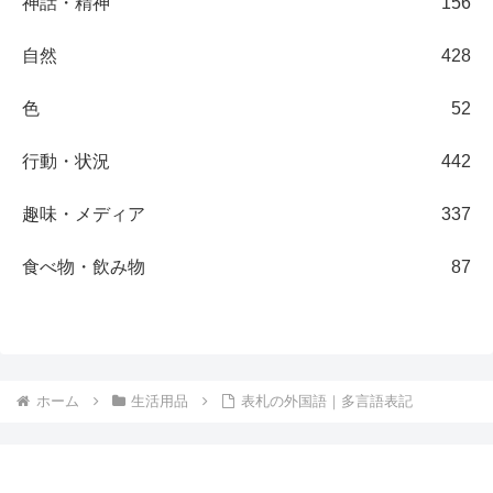
神話・精神
156
自然
428
色
52
行動・状況
442
趣味・メディア
337
食べ物・飲み物
87
ホーム
生活用品
表札の外国語｜多言語表記