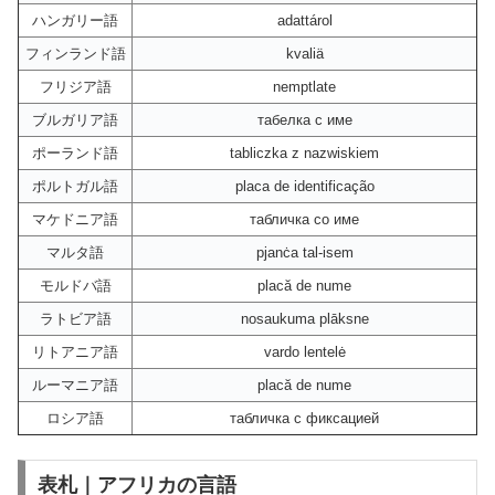
ハンガリー語
adattárol
フィンランド語
kvaliä
フリジア語
nemptlate
ブルガリア語
табелка с име
ポーランド語
tabliczka z nazwiskiem
ポルトガル語
placa de identificação
マケドニア語
табличка со име
マルタ語
pjanċa tal-isem
モルドバ語
placă de nume
ラトビア語
nosaukuma plāksne
リトアニア語
vardo lentelė
ルーマニア語
placă de nume
ロシア語
табличка с фиксацией
表札｜アフリカの言語