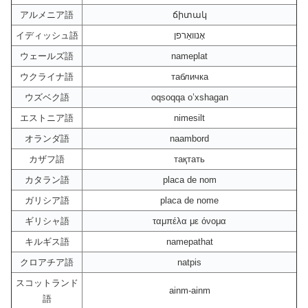
アルメニア語
ճիտակ
イディッシュ語
אָנוואַרפן
ウェールズ語
nameplat
ウクライナ語
табличка
ウズベク語
oqsoqqa o’xshagan
エストニア語
nimesilt
オランダ語
naambord
カザフ語
тақтать
カタラン語
placa de nom
ガリシア語
placa de nome
ギリシャ語
ταμπέλα με όνομα
キルギス語
namepathat
クロアチア語
natpis
スコットランド
ainm-ainm
語