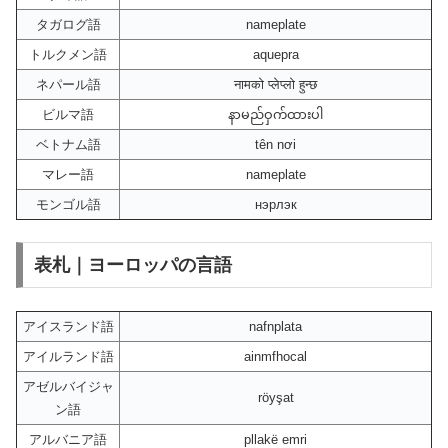
タガログ語
nameplate
トルクメン語
aquepra
ネパール語
नामको प्लेप्लो हुन्छ
ビルマ語
နာမည်ဝှက်ထားပါ
ベトナム語
tên nơi
マレー語
nameplate
モンゴル語
нэрлэк
表札｜ヨーロッパの言語
アイスランド語
nafnplata
アイルランド語
ainmfhocal
アゼルバイジャ
röyşat
ン語
アルバニア語
pllakë emri