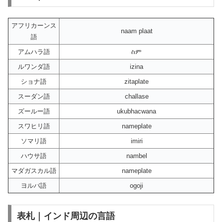
アフリカーンス
naam plaat
語
アムハラ語
ስም
ルワンダ語
izina
ショナ語
zitaplate
スーダン語
challase
ズールー語
ukubhacwana
スワヒリ語
nameplate
ソマリ語
imiri
ハウサ語
nambel
マダガスカル語
nameplate
ヨルバ語
ogoji
表札｜インド周辺の言語