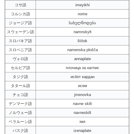
コサ語
imeyikhi
コルシカ語
nome
ジョージア語
სახელწოდება
スウェーデン語
namnskylt
スロバキア語
štítok
スロベニア語
namenska plošča
ヴォロ語
annaplate
セルビア語
плочица за натпис
タジク語
исбот кардан
タタール語
исем
チェコ語
jmenovka
デンマーク語
navne skilt
ノルウェー語
navneskilt
ベラルーシ語
імя
バスク語
izenaplate