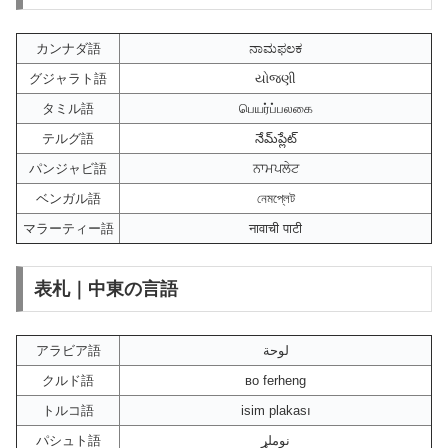
カンナダ語
ನಾಮಫಲಕ
グジャラト語
યોજણી
タミル語
பெயர்ப்பலகை
テルグ語
నేమ్‌ప్లేట్
パンジャビ語
ਨਾਮਪਲੇਟ
ベンガル語
নেমপ্লেট
マラーティー語
नावाची पाटी
表札｜中東の言語
アラビア語
لوحة
クルド語
во ferheng
トルコ語
isim plakası
パシュト語
نوملړ