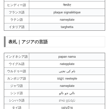
ヒンディー語
नेमप्लेट
フランス語
plaque signalétique
ラテン語
nameplate
イタリア語
targhetta
表札｜アジアの言語
インドネシア語
papan nama
ウイグル語
natepplate
ウルドゥー語
نام کی تختی
カンボジア語
ឈ្មោះ neeteple
ジャワ語
nameplate
シンド語
نالي جو نالو
シンハラ語
නාම පුවරුව
タイ語
แผ่นป้าย