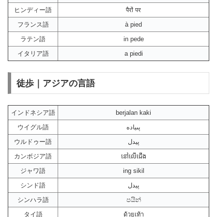
ヒンディー語
पैरों पर
フランス語
à pied
ラテン語
in pede
イタリア語
a piedi
徒歩｜アジアの言語
インドネシア語
berjalan kaki
ウイグル語
پىيادە
ウルドゥー語
پیدل
カンボジア語
នៅលើជើង
ジャワ語
ing sikil
シンド語
پيدل
シンハラ語
පයින්
タイ語
ด้วยเท้า