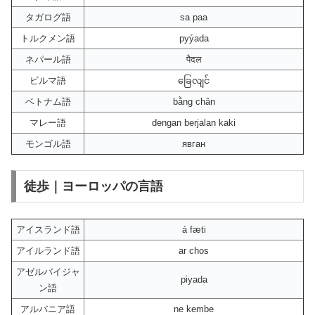
タガログ語
sa paa
トルクメン語
pyýada
ネパール語
पैदल
ビルマ語
ခြေလျင်
ベトナム語
bằng chân
マレー語
dengan berjalan kaki
モンゴル語
явган
徒歩｜ヨーロッパの言語
アイスランド語
á fæti
アイルランド語
ar chos
アゼルバイジャ
piyada
ン語
アルバニア語
ne kembe