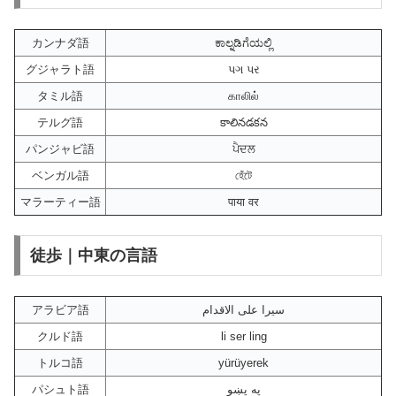
カンナダ語
ಕಾಲ್ನಡಿಗೆಯಲ್ಲಿ
グジャラト語
પગ પર
タミル語
காலில்
テルグ語
కాలినడకన
パンジャビ語
ਪੈਦਲ
ベンガル語
হেঁটে
マラーティー語
पाया वर
徒歩｜中東の言語
アラビア語
سيرا على الاقدام
クルド語
li ser ling
トルコ語
yürüyerek
パシュト語
په پښو