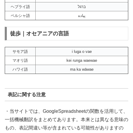
ヘブライ語
ברגל
ペルシャ語
پیاده
徒歩｜オセアニアの言語
サモア語
i luga o vae
マオリ語
kei runga waewae
ハワイ語
ma ka wāwae
表記に関する注意
・当サイトでは、GoogleSpreadsheetの関数を活用して、
一括機械翻訳をまとめてあります。本来とは異なる意味の
もの、表記間違い等が含まれている可能性がありますの