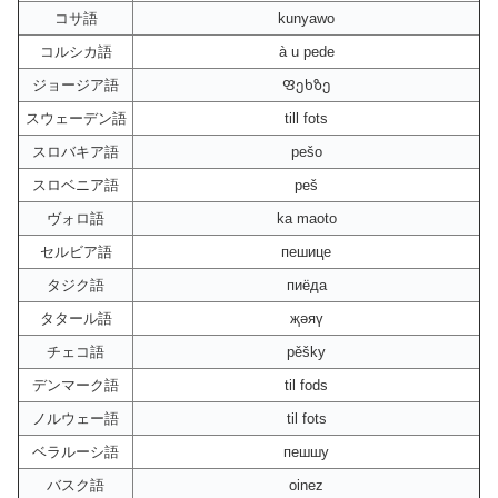
コサ語
kunyawo
コルシカ語
à u pede
ジョージア語
Ფეხზე
スウェーデン語
till fots
スロバキア語
pešo
スロベニア語
peš
ヴォロ語
ka maoto
セルビア語
пешице
タジク語
пиёда
タタール語
җәяү
チェコ語
pěšky
デンマーク語
til fods
ノルウェー語
til fots
ベラルーシ語
пешшу
バスク語
oinez