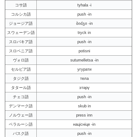
コサ語
tyhala -i
コルシカ語
push -in
ジョージア語
ბიძგი -in
スウェーデン語
tryck in
スロバキア語
push -in
スロベニア語
potisni
ヴォロ語
sutumelletsa -in
セルビア語
угурати
タジク語
тела
タタール語
этәрү
チェコ語
push -in
デンマーク語
skub in
ノルウェー語
press inn
ベラルーシ語
націсніце -in
バスク語
push -in