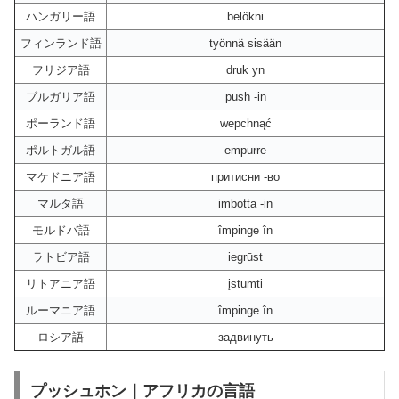
ハンガリー語
belökni
フィンランド語
työnnä sisään
フリジア語
druk yn
ブルガリア語
push -in
ポーランド語
wepchnąć
ポルトガル語
empurre
マケドニア語
притисни -во
マルタ語
imbotta -in
モルドバ語
împinge în
ラトビア語
iegrūst
リトアニア語
įstumti
ルーマニア語
împinge în
ロシア語
задвинуть
プッシュホン｜アフリカの言語