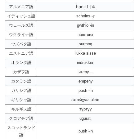
アルメニア語
հրում -ին
イディッシュ語
schoins -ין
ウェールズ語
gwthio -in
ウクライナ語
поштовх
ウズベク語
surmoq
エストニア語
lükka sisse
オランダ語
indrukken
カザフ語
итеру –
カタラン語
empeny
ガリシア語
push -in
ギリシャ語
σπρώχνω μέσα
キルギス語
түртүү
クロアチア語
ugurati
スコットランド
push -in
語