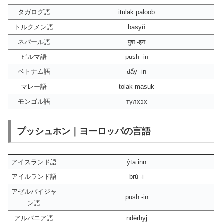
タガログ語
itulak paloob
トルクメン語
basyň
ネパール語
पुश -इन
ビルマ語
push -in
ベトナム語
đẩy -in
マレー語
tolak masuk
モンゴル語
түлхэх
プッシュホン｜ヨーロッパの言語
アイスランド語
ýta inn
アイルランド語
brú -i
アゼルバイジャ
push -in
ン語
アルバニア語
ndërhyj