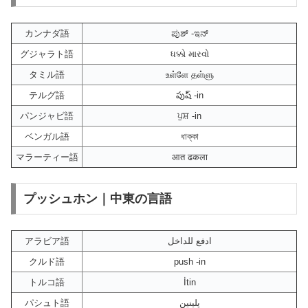
カンナダ語
ಪುಶ್ -ಇನ್
グジャラト語
ધક્કો મારવો
タミル語
உள்ளே தள்ளு
テルグ語
పుష్ -in
パンジャビ語
ਪੁਸ਼ -in
ベンガル語
ধাক্কা
マラーティー語
आत ढकला
プッシュホン｜中東の言語
アラビア語
ادفع للداخل
クルド語
push -in
トルコ語
İtin
パシュト語
پلینین