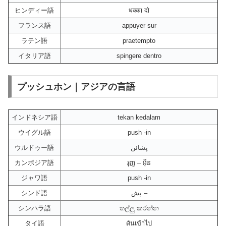
ヒンディー語
धक्का दो
フランス語
appuyer sur
ラテン語
praetempto
イタリア語
spingere dentro
プッシュホン｜アジアの言語
インドネシア語
tekan kedalam
ウイグル語
push -in
ウルドゥー語
پشائن
カンボジア語
រុញ – អ៊ីន
ジャワ語
push -in
シンド語
پش –
シンハラ語
තල්ලු කරන්න
タイ語
ดันเข้าไป