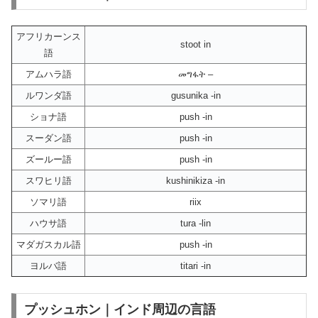
アフリカーンス
stoot in
語
アムハラ語
መግፋት –
ルワンダ語
gusunika -in
ショナ語
push -in
スーダン語
push -in
ズールー語
push -in
スワヒリ語
kushinikiza -in
ソマリ語
riix
ハウサ語
tura -lin
マダガスカル語
push -in
ヨルバ語
titari -in
プッシュホン｜インド周辺の言語