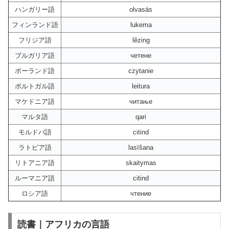
ハンガリー語
olvasás
フィンランド語
lukema
フリジア語
lêzing
ブルガリア語
четене
ポーランド語
czytanie
ポルトガル語
leitura
マケドニア語
читање
マルタ語
qari
モルドバ語
citind
ラトビア語
lasīšana
リトアニア語
skaitymas
ルーマニア語
citind
ロシア語
чтение
読書｜アフリカの言語