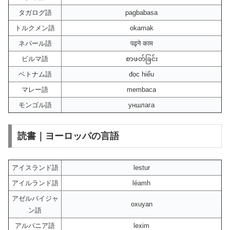
タガログ語
pagbabasa
トルクメン語
okamak
ネパール語
पढ्ने काम
ビルマ語
စာဖတ်ခြင်း
ベトナム語
đọc hiểu
マレー語
membaca
モンゴル語
уншлага
読書｜ヨーロッパの言語
アイスランド語
lestur
アイルランド語
léamh
アゼルバイジャ
oxuyan
ン語
アルバニア語
lexim