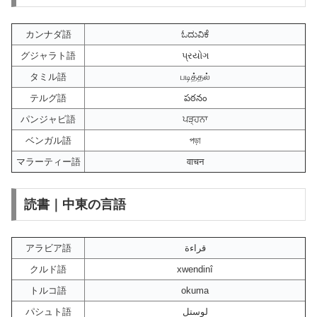
カンナダ語
ಓದುವಿಕೆ
グジャラト語
પ્રયોગ
タミル語
படித்தல்
テルグ語
పఠనం
パンジャビ語
ਪੜ੍ਹਨਾ
ベンガル語
পড়া
マラーティー語
वाचन
読書｜中東の言語
アラビア語
قراءة
クルド語
xwendinî
トルコ語
okuma
パシュト語
لوستل