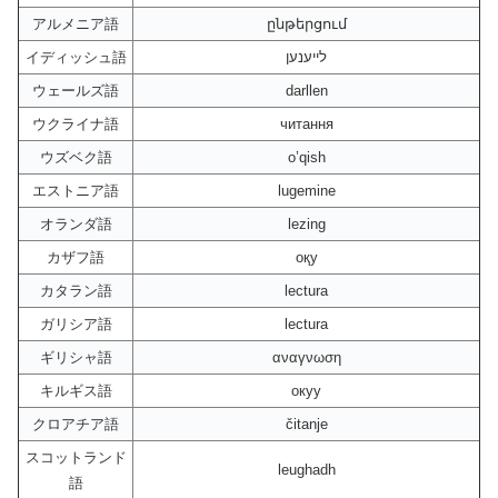
アルメニア語
ընթերցում
イディッシュ語
לייענען
ウェールズ語
darllen
ウクライナ語
читання
ウズベク語
o’qish
エストニア語
lugemine
オランダ語
lezing
カザフ語
оқу
カタラン語
lectura
ガリシア語
lectura
ギリシャ語
αναγνωση
キルギス語
окуу
クロアチア語
čitanje
スコットランド
leughadh
語