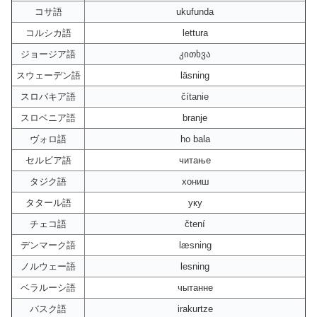
コサ語
ukufunda
コルシカ語
lettura
ジョージア語
კითხვა
スウェーデン語
läsning
スロバキア語
čítanie
スロベニア語
branje
ヴォロ語
ho bala
セルビア語
читање
タジク語
хониш
タタール語
уку
チェコ語
čtení
デンマーク語
læsning
ノルウェー語
lesning
ベラルーシ語
чытанне
バスク語
irakurtze