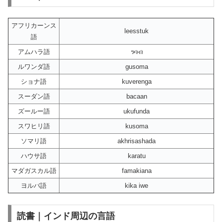
アフリカーンス
leesstuk
語
アムハラ語
ንባብ
ルワンダ語
gusoma
ショナ語
kuverenga
スーダン語
bacaan
ズールー語
ukufunda
スワヒリ語
kusoma
ソマリ語
akhrisashada
ハウサ語
karatu
マダガスカル語
famakiana
ヨルバ語
kika iwe
読書｜インド周辺の言語