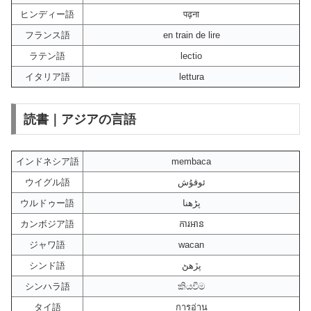
ヒンディー語
पढ़ना
フランス語
en train de lire
ラテン語
lectio
イタリア語
lettura
読書｜アジアの言語
インドネシア語
membaca
ウイグル語
ئوقۇش
ウルドゥー語
پڑھنا
カンボジア語
ការអាន
ジャワ語
wacan
シンド語
پڙهڻ
シンハラ語
කියවීම
タイ語
การอ่าน