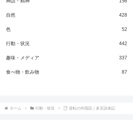
神話・精神
156
自然
428
色
52
行動・状況
442
趣味・メディア
337
食べ物・飲み物
87
ホーム
行動・状況
逆転の外国語｜多言語表記