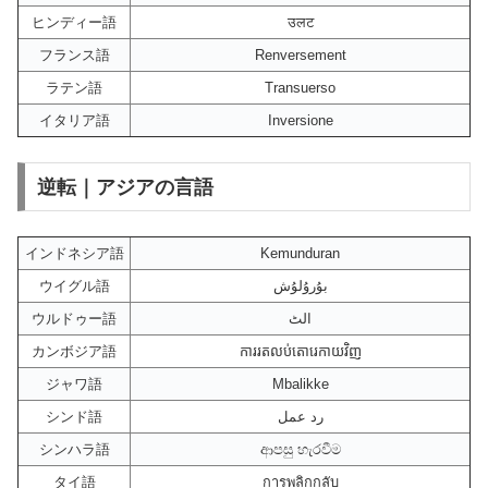
ヒンディー語
उलट
フランス語
Renversement
ラテン語
Transuerso
イタリア語
Inversione
逆転｜アジアの言語
インドネシア語
Kemunduran
ウイグル語
بۇرۇلۇش
ウルドゥー語
الٹ
カンボジア語
ការរតលប់តោរេកាយវិញ
ジャワ語
Mbalikke
シンド語
رد عمل
シンハラ語
ආපසු හැරවීම
タイ語
การพลิกกลับ