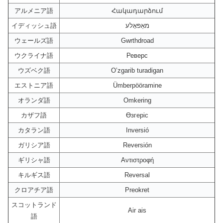
アルメニア語
Հակադարձում
イディッシュ語
מאַפּאָלע
ウェールズ語
Gwrthdroad
ウクライナ語
Реверс
ウズベク語
O’zgarib turadigan
エストニア語
Ümberpööramine
オランダ語
Omkering
カザフ語
Өзгеріс
カタラン語
Inversió
ガリシア語
Reversión
ギリシャ語
Αντιστροφή
キルギス語
Reversal
クロアチア語
Preokret
スコットランド
Air ais
語