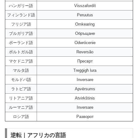
ハンガリー語
Visszafordít
フィンランド語
Peruutus
フリジア語
Omkearing
ブルガリア語
Обръщане
ポーランド語
Odwrócenie
ポルトガル語
Reversão
マケドニア語
Пресврт
マルタ語
Treġġigħ lura
モルドバ語
Inversare
ラトビア語
Apvērsums
リトアニア語
Atvirkštinis
ルーマニア語
Inversare
ロシア語
Разворот
逆転｜アフリカの言語