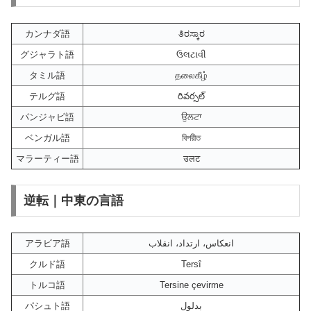
カンナダ語
ತಿರಸ್ಕಾರ
グジャラト語
ઉલટાવી
タミル語
தலைகீழ்
テルグ語
రివర్సల్
パンジャビ語
ਉਲਟਾ
ベンガル語
বিপরীত
マラーティー語
उलट
逆転｜中東の言語
アラビア語
انعكاس، ارتداد، انقلاب
クルド語
Tersî
トルコ語
Tersine çevirme
パシュト語
بدلول