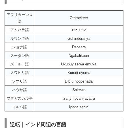
アフリカーンス
Ommekeer
語
アムハラ語
ተገላቢጦሽ
ルワンダ語
Guhinduranya
ショナ語
Dzosera
スーダン語
Ngabalikeun
ズールー語
Ukubuyiselwa emuva
スワヒリ語
Kurudi nyuma
ソマリ語
Dib u noqoshada
ハウサ語
Sokewa
マダガスカル語
izany fiovan-javatra
ヨルバ語
Ipada sẹhin
逆転｜インド周辺の言語