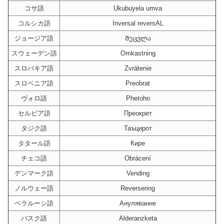
コサ語
Ukubuyela umva
コルシカ語
Inversal reversAL
ジョージア語
Შეცვლა
スウェーデン語
Omkastning
スロバキア語
Zvrátenie
スロベニア語
Preobrat
ヴォロ語
Phetoho
セルビア語
Преокрет
タジク語
Таъцирот
タタール語
Кире
チェコ語
Obrácení
デンマーク語
Vending
ノルウェー語
Reversering
ベラルーシ語
Ануляванне
バスク語
Alderanzketa