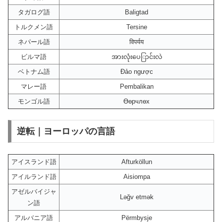
タガログ語
Baligtad
トルクメン語
Tersine
ネパール語
विपर्यय
ビルマ語
အားလုံးပေြာင်းလဲ
ベトナム語
Đảo ngược
マレー語
Pembalikan
モンゴル語
Өөрчлөх
逆転｜ヨーロッパの言語
アイスランド語
Afturköllun
アイルランド語
Aisiompa
アゼルバイジャ
Ləğv etmək
ン語
アルバニア語
Përmbysje