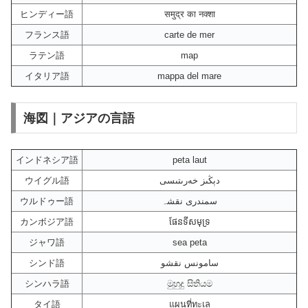
ヒンディー語
समुद्र का नक्शा
フランス語
carte de mer
ラテン語
map
イタリア語
mappa del mare
海図｜アジアの言語
インドネシア語
peta laut
ウイグル語
دېڭىز خەرىتىسى
ウルドゥー語
سمندری نقشہ
カンボジア語
ផែនទីសមុទ្រ
ジャワ語
sea peta
シンド語
سامونس نقشو
シンハラ語
මුහුදු සිතියම
タイ語
แผนที่ทะเล