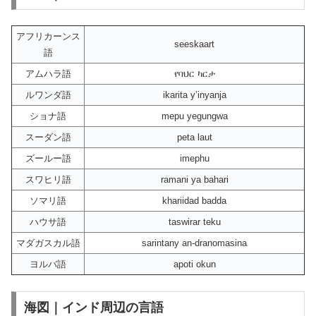
アフリカーンス
seeskaart
語
アムハラ語
የባህር ካርታ
ルワンダ語
ikarita y’inyanja
ショナ語
mepu yegungwa
スーダン語
peta laut
ズールー語
imephu
スワヒリ語
ramani ya bahari
ソマリ語
khariidad badda
ハウサ語
taswirar teku
マダガスカル語
sarintany an-dranomasina
ヨルバ語
apoti okun
海図｜インド周辺の言語