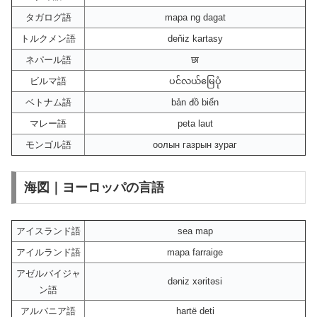
タガログ語
mapa ng dagat
トルクメン語
deňiz kartasy
ネパール語
छा
ビルマ語
ပင်လယ်မြေပုံ
ベトナム語
bản đồ biển
マレー語
peta laut
モンゴル語
оолын газрын зураг
海図｜ヨーロッパの言語
アイスランド語
sea map
アイルランド語
mapa farraige
アゼルバイジャ
dəniz xəritəsi
ン語
アルバニア語
hartë deti