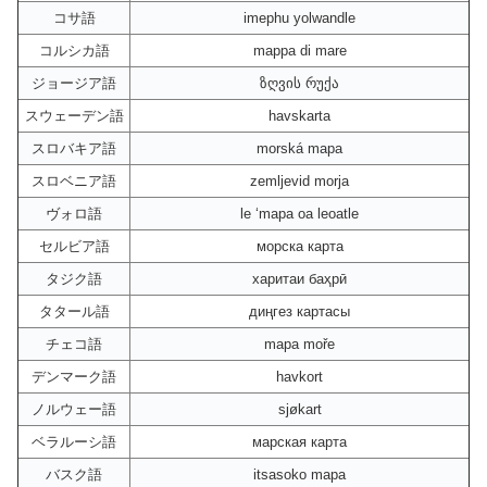
コサ語
imephu yolwandle
コルシカ語
mappa di mare
ジョージア語
ზღვის რუქა
スウェーデン語
havskarta
スロバキア語
morská mapa
スロベニア語
zemljevid morja
ヴォロ語
le ‘mapa oa leoatle
セルビア語
морска карта
タジク語
харитаи баҳрӣ
タタール語
диңгез картасы
チェコ語
mapa moře
デンマーク語
havkort
ノルウェー語
sjøkart
ベラルーシ語
марская карта
バスク語
itsasoko mapa