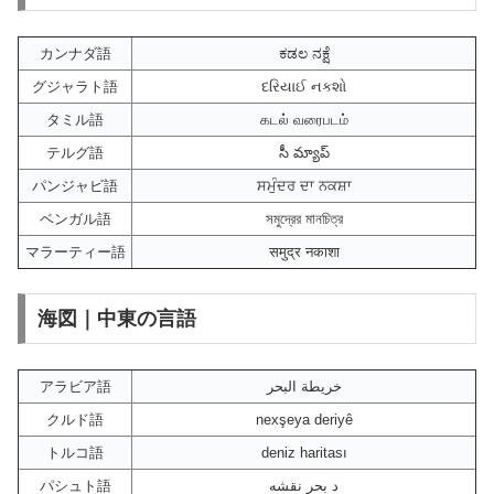
カンナダ語
ಕಡಲ ನಕ್ಷೆ
グジャラト語
દરિયાઈ નકશો
タミル語
கடல் வரைபடம்
テルグ語
సీ మ్యాప్
パンジャビ語
ਸਮੁੰਦਰ ਦਾ ਨਕਸ਼ਾ
ベンガル語
সমুদ্রের মানচিত্র
マラーティー語
समुद्र नकाशा
海図｜中東の言語
アラビア語
خريطة البحر
クルド語
nexşeya deriyê
トルコ語
deniz haritası
パシュト語
د بحر نقشه