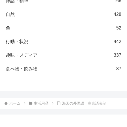
神話・精神
156
自然
428
色
52
行動・状況
442
趣味・メディア
337
食べ物・飲み物
87
ホーム
生活用品
海図の外国語｜多言語表記