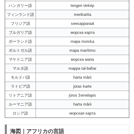
ハンガリー語
tengeri térkép
フィンランド語
merikartta
フリジア語
seesapparaat
ブルガリア語
морска карта
ポーランド語
mapa morska
ポルトガル語
mapa marítimo
マケドニア語
морска мапа
マルタ語
mappa tal-baħar
モルドバ語
harta mării
ラトビア語
jūras karte
リトアニア語
jūros žemėlapis
ルーマニア語
harta mării
ロシア語
морская карта
海図｜アフリカの言語