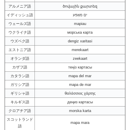
アルメニア語
ծովային քարտեզ
イディッシュ語
ים מאַפּע
ウェールズ語
mapiau
ウクライナ語
морська карта
ウズベク語
dengiz xaritasi
エストニア語
merekaart
オランダ語
zeekaart
カザフ語
теңіз картасы
カタラン語
mapa del mar
ガリシア語
mapa de mar
ギリシャ語
θαλάσσιος χάρτης
キルギス語
деңиз картасы
クロアチア語
morska karta
スコットランド
mapa mara
語