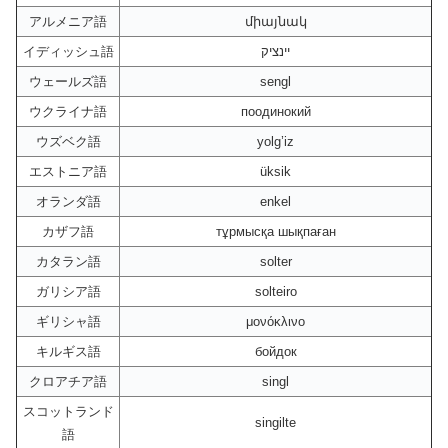
アルメニア語
միայնակ
イディッシュ語
יינציק
ウェールズ語
sengl
ウクライナ語
поодинокий
ウズベク語
yolg’iz
エストニア語
üksik
オランダ語
enkel
カザフ語
тұрмысқа шықпаған
カタラン語
solter
ガリシア語
solteiro
ギリシャ語
μονόκλινο
キルギス語
бойдок
クロアチア語
singl
スコットランド
singilte
語