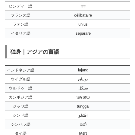
ヒンディー語
एक
フランス語
célibataire
ラテン語
unius
イタリア語
separare
独身｜アジアの言語
インドネシア語
lajang
ウイグル語
بويتاق
ウルドゥー語
سنگل
カンボジア語
តេមយយ
ジャワ語
tunggal
シンド語
اڪيلو
シンハラ語
තනි
タイ語
เดี่ยว