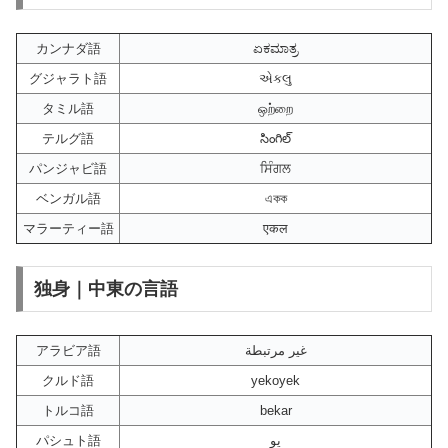
カンナダ語
ಏಕಮಾತ್ರ
グジャラト語
એકલુ
タミル語
ஒற்றை
テルグ語
సింగిల్
パンジャビ語
ਸਿੰਗਲ
ベンガル語
একক
マラーティー語
एकल
独身｜中東の言語
アラビア語
غير مرتبطة
クルド語
yekoyek
トルコ語
bekar
パシュト語
یو