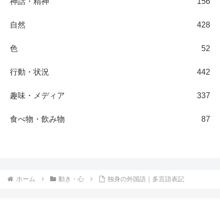
神話・精神
156
自然
428
色
52
行動・状況
442
趣味・メディア
337
食べ物・飲み物
87
ホーム
動き・心
独身の外国語｜多言語表記