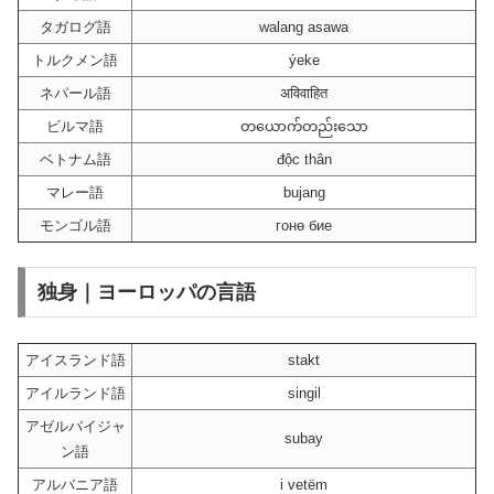
タガログ語
walang asawa
トルクメン語
ýeke
ネパール語
अविवाहित
ビルマ語
တယောက်တည်းသော
ベトナム語
độc thân
マレー語
bujang
モンゴル語
гонө бие
独身｜ヨーロッパの言語
アイスランド語
stakt
アイルランド語
singil
アゼルバイジャ
subay
ン語
アルバニア語
i vetëm