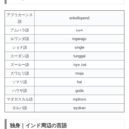
アフリカーンス
enkellopend
語
アムハラ語
ነጠላ
ルワンダ語
ingaragu
ショナ語
single
スーダン語
tunggal
ズールー語
-nye zwi
スワヒリ語
moja
ソマリ語
hal
ハウサ語
guda
マダガスカル語
mpitovo
ヨルバ語
ẹyọkan
独身｜インド周辺の言語