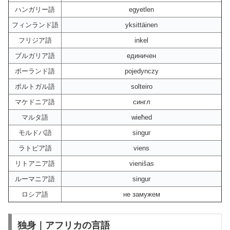
ハンガリー語
egyetlen
フィンランド語
yksittäinen
フリジア語
inkel
ブルガリア語
единичен
ポーランド語
pojedynczy
ポルトガル語
solteiro
マケドニア語
сингл
マルタ語
wieħed
モルドバ語
singur
ラトビア語
viens
リトアニア語
vienišas
ルーマニア語
singur
ロシア語
не замужем
独身｜アフリカの言語