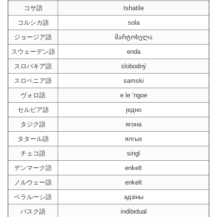
コサ語
tshatile
コルシカ語
sola
ジョージア語
მარტოხელა
スウェーデン語
enda
スロバキア語
slobodný
スロベニア語
samski
ヴォロ語
e le ‘ngoe
セルビア語
једно
タジク語
ягона
タタール語
ялгыз
チェコ語
singl
デンマーク語
enkelt
ノルウェー語
enkelt
ベラルーシ語
адзіны
バスク語
indibidual