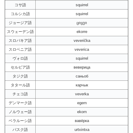
コサ語
squirrel
コルシカ語
squirrel
ジョージア語
ციყვი
スウェーデン語
ekorre
スロバキア語
veverička
スロベニア語
veverica
ヴォロ語
squirrel
セルビア語
веверица
タジク語
саньоб
タタール語
карчык
チェコ語
veverka
デンマーク語
egern
ノルウェー語
ekorn
ベラルーシ語
вавёрка
バスク語
urtxintxa