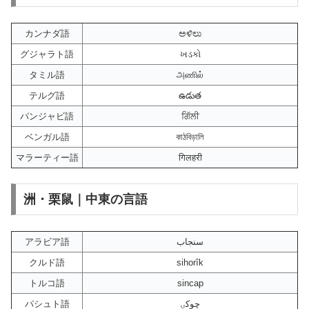
カンナダ語
ಅಳಿಲು
グジャラト語
ખડકો
タミル語
அணில்
テルグ語
ఉడుత
パンジャビ語
ਗਿੱਲੀ
ベンガル語
কাঠবিড়ালি
マラーティー語
गिलहरी
洲・栗鼠｜中東の言語
アラビア語
سنجاب
クルド語
sihorîk
トルコ語
sincap
パシュト語
چوکۍ