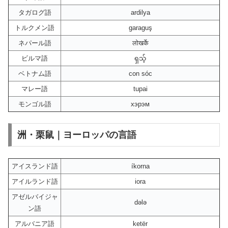
タガログ語
ardilya
トルクメン語
garaguş
ネパール語
लोखर्के
ビルマ語
ရှသ့်
ベトナム語
con sóc
マレー語
tupai
モンゴル語
хэрэм
洲・栗鼠｜ヨーロッパの言語
アイスランド語
íkorna
アイルランド語
iora
アゼルバイジャ
dələ
ン語
アルバニア語
ketër