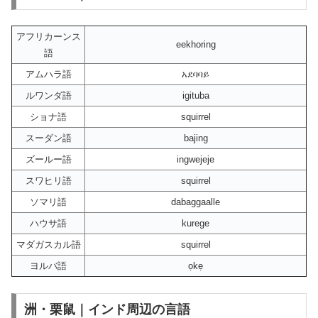
アフリカーンス
eekhoring
語
アムハラ語
አደባባይ
ルワンダ語
igituba
ショナ語
squirrel
スーダン語
bajing
ズールー語
ingwejeje
スワヒリ語
squirrel
ソマリ語
dabaggaalle
ハウサ語
kurege
マダガスカル語
squirrel
ヨルバ語
ọkẹ
洲・栗鼠｜インド周辺の言語