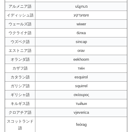
アルメニア語
սկյուռ
イディッシュ語
וועווערקע
ウェールズ語
wiwer
ウクライナ語
білка
ウズベク語
sincap
エストニア語
orav
オランダ語
eekhoorn
カザフ語
тиін
カタラン語
esquirol
ガリシア語
squirrel
ギリシャ語
σκίουρος
キルギス語
тыйын
クロアチア語
vjeverica
スコットランド
feòrag
語