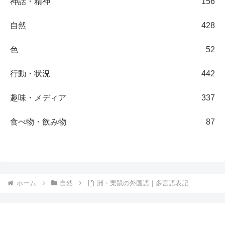
神話・精神
156
自然
428
色
52
行動・状況
442
趣味・メディア
337
食べ物・飲み物
87
ホーム
自然
洲・栗鼠の外国語｜多言語表記