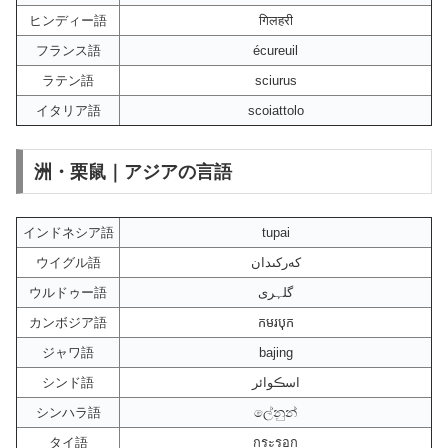
ヒンディー語
गिलहरी
フランス語
écureuil
ラテン語
sciurus
イタリア語
scoiattolo
洲・栗鼠｜アジアの言語
インドネシア語
tupai
ウイグル語
كەركىدان
ウルドゥー語
گلہری
カンボジア語
កមរបុក
ジャワ語
bajing
シンド語
اسڪوائر
シンハラ語
ලේනුන්
タイ語
กระรอก