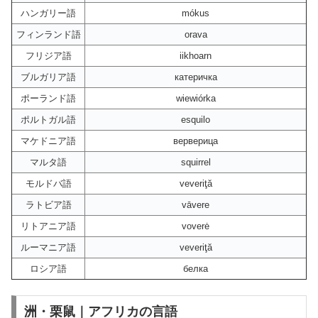
ハンガリー語
mókus
フィンランド語
orava
フリジア語
iikhoarn
ブルガリア語
катеричка
ポーランド語
wiewiórka
ポルトガル語
esquilo
マケドニア語
верверица
マルタ語
squirrel
モルドバ語
veveriţă
ラトビア語
vāvere
リトアニア語
voverė
ルーマニア語
veveriţă
ロシア語
белка
洲・栗鼠｜アフリカの言語