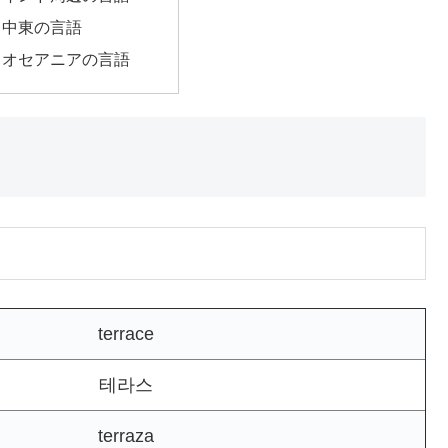
｜中東の言語
｜オセアニアの言語
terrace
테라스
terraza