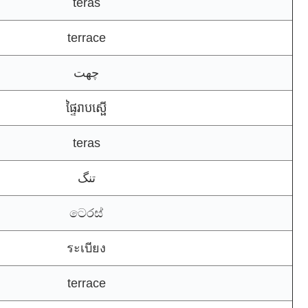
teras
terrace
چھت
ផ្ទៃរាបស្ផើ
teras
تنگ
ටෙරස්
ระเบียง
terrace