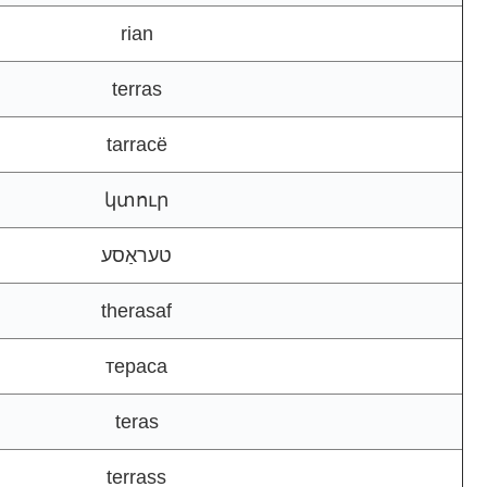
rian
terras
tarracë
կտուր
טעראַסע
therasaf
тераса
teras
terrass