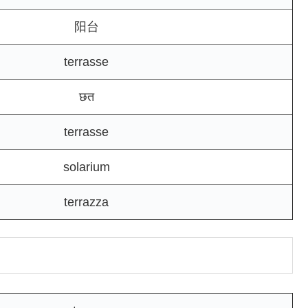
阳台
terrasse
छत
terrasse
solarium
terrazza