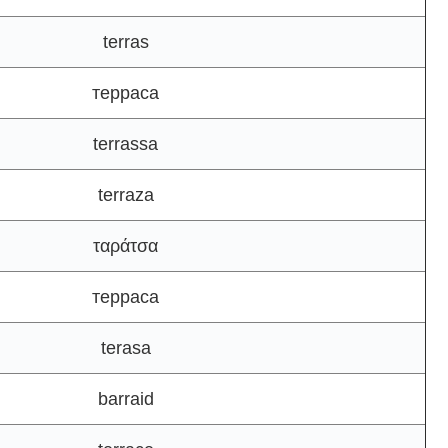
terras
терраса
terrassa
terraza
ταράτσα
терраса
terasa
barraid