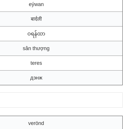
eýwan
बार्दली
ဝရန်ထာ
sân thượng
teres
дэнж
verönd