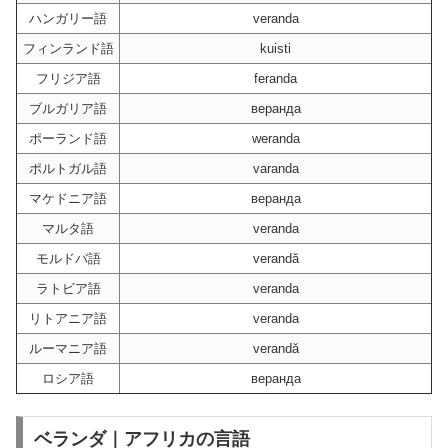
ハンガリー語
veranda
フィンランド語
kuisti
フリジア語
feranda
ブルガリア語
веранда
ポーランド語
weranda
ポルトガル語
varanda
マケドニア語
веранда
マルタ語
veranda
モルドバ語
verandă
ラトビア語
veranda
リトアニア語
veranda
ルーマニア語
verandă
ロシア語
веранда
ベランダ｜アフリカの言語