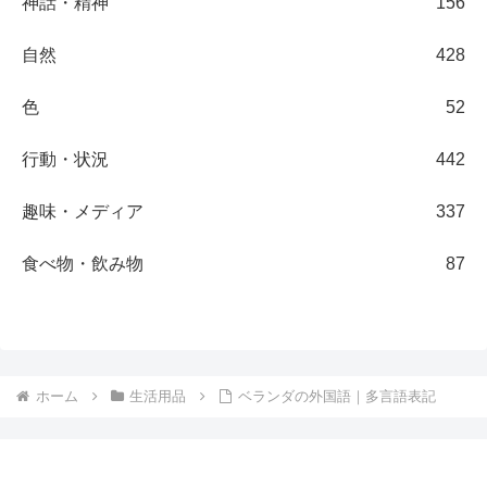
神話・精神
156
自然
428
色
52
行動・状況
442
趣味・メディア
337
食べ物・飲み物
87
ホーム
生活用品
ベランダの外国語｜多言語表記