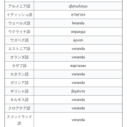
アルメニア語
վերանդա
イディッシュ語
וועראַנדאַ
ウェールズ語
feranda
ウクライナ語
веранда
ウズベク語
ayvon
エストニア語
veranda
オランダ語
veranda
カザフ語
вартанан
カタラン語
veranda
ガリシア語
veranda
ギリシャ語
βεράντα
キルギス語
veranda
クロアチア語
veranda
スコットランド
veranda
語