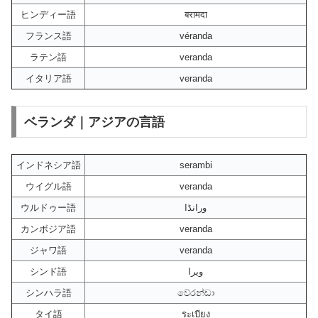
ヒンディー語
बरामदा
フランス語
véranda
ラテン語
veranda
イタリア語
veranda
ベランダ｜アジアの言語
インドネシア語
serambi
ウイグル語
veranda
ウルドゥー語
ورانڈا
カンボジア語
veranda
ジャワ語
veranda
シンド語
ويرا
シンハラ語
වේරන්ඩා
タイ語
ระเบียง