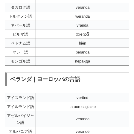
タガログ語
veranda
トルクメン語
weranda
ネパール語
vranda
ビルマ語
ဗာကေဒီ
ベトナム語
hiên
マレー語
beranda
モンゴル語
перанда
ベランダ｜ヨーロッパの言語
アイスランド語
verönd
アイルランド語
fa aon eaglaise
アゼルバイジャ
veranda
ン語
アルバニア語
verandë