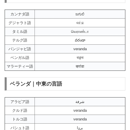
カンナダ語
ಜಗುಲಿ
グジャラト語
વરંડા
タミル語
வெராண்டா
テルグ語
వరండా
パンジャビ語
veranda
ベンガル語
বারান্দা
マラーティー語
व्हरांडा
ベランダ｜中東の言語
アラビア語
شرفة
クルド語
veranda
トルコ語
veranda
パシュト語
برډا