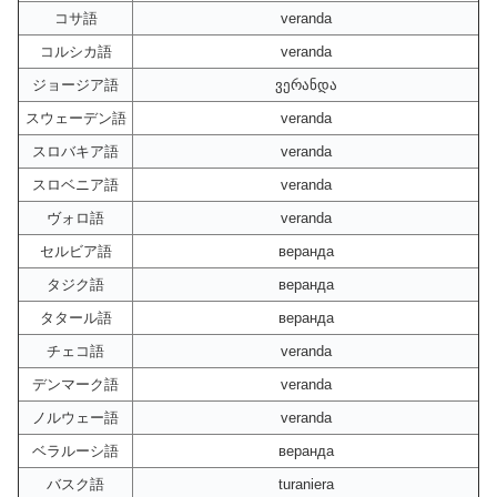
コサ語
veranda
コルシカ語
veranda
ジョージア語
ვერანდა
スウェーデン語
veranda
スロバキア語
veranda
スロベニア語
veranda
ヴォロ語
veranda
セルビア語
веранда
タジク語
веранда
タタール語
веранда
チェコ語
veranda
デンマーク語
veranda
ノルウェー語
veranda
ベラルーシ語
веранда
バスク語
turaniera