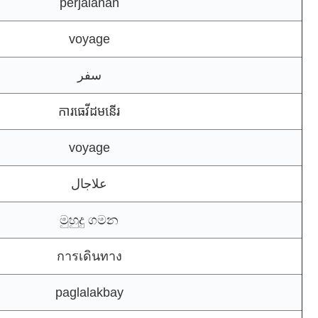
perjalanan
voyage
سفر
ការធេវីដមនើរ
voyage
علاجال
මුහුදු ගමන
การเดินทาง
paglalakbay