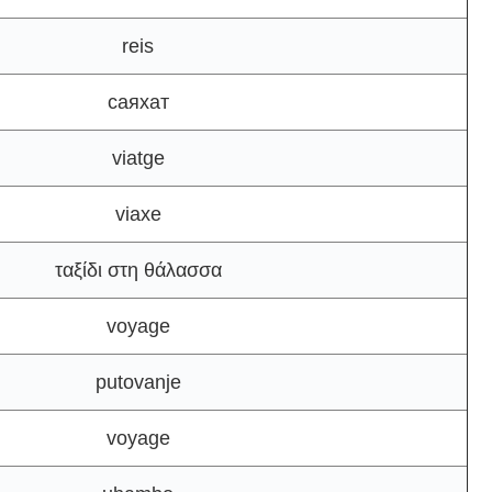
reis
саяхат
viatge
viaxe
ταξίδι στη θάλασσα
voyage
putovanje
voyage