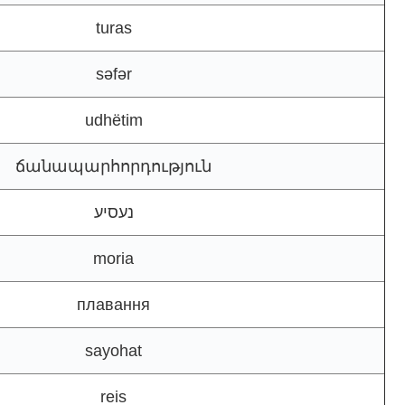
turas
səfər
udhëtim
ճանապարհորդություն
נעסיע
moria
плавання
sayohat
reis