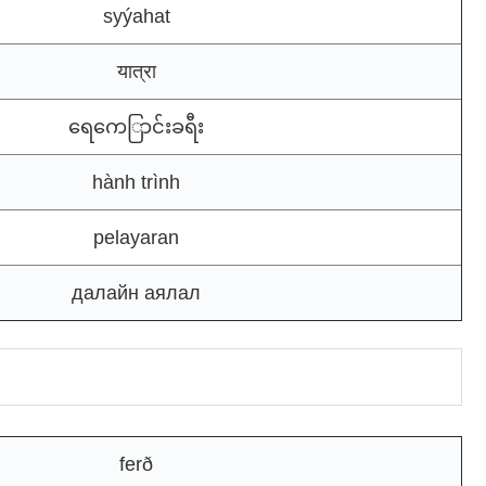
syýahat
यात्रा
ရေကေြာင်းခရီး
hành trình
pelayaran
далайн аялал
ferð