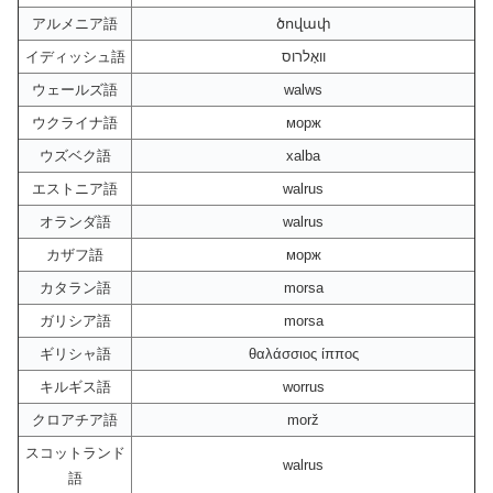
アルメニア語
ծովափ
イディッシュ語
וואָלרוס
ウェールズ語
walws
ウクライナ語
морж
ウズベク語
xalba
エストニア語
walrus
オランダ語
walrus
カザフ語
морж
カタラン語
morsa
ガリシア語
morsa
ギリシャ語
θαλάσσιος ίππος
キルギス語
worrus
クロアチア語
morž
スコットランド
walrus
語