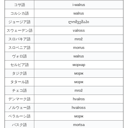
コサ語
i-walrus
コルシカ語
walrus
ジョージア語
ლომვეშაპი
スウェーデン語
valross
スロバキア語
mrož
スロベニア語
morrus
ヴォロ語
walrus
セルビア語
морнар
タジク語
морж
タタール語
морж
チェコ語
mrož
デンマーク語
hvalros
ノルウェー語
hvalross
ベラルーシ語
морж
バスク語
mortsa