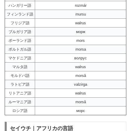
ハンガリー語
rozmár
フィンランド語
mursu
フリジア語
walrus
ブルガリア語
морж
ポーランド語
mors
ポルトガル語
morsa
マケドニア語
волрус
マルタ語
walrus
モルドバ語
morsă
ラトビア語
valzirga
リトアニア語
walrus
ルーマニア語
morsă
ロシア語
морс
セイウチ｜アフリカの言語