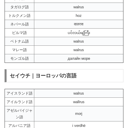
タガログ語
walrus
トルクメン語
hoz
ネパール語
वालरस
ビルマ語
ပင်လယ်ဖျံကြီး
ベトナム語
walrus
マレー語
walrus
モンゴル語
далайн морө
セイウチ｜ヨーロッパの言語
アイスランド語
walrus
アイルランド語
wallrus
アゼルバイジャ
morj
ン語
アルバニア語
i verdhë