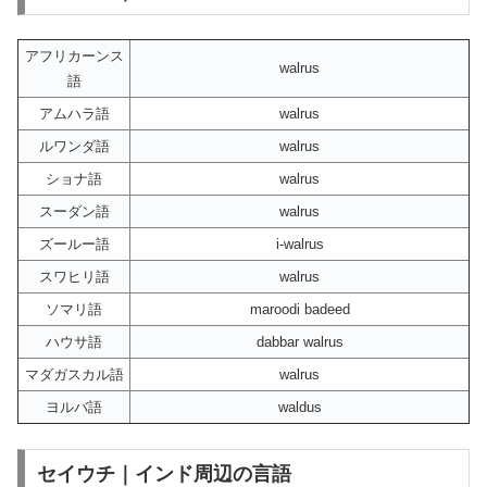
アフリカーンス
walrus
語
アムハラ語
walrus
ルワンダ語
walrus
ショナ語
walrus
スーダン語
walrus
ズールー語
i-walrus
スワヒリ語
walrus
ソマリ語
maroodi badeed
ハウサ語
dabbar walrus
マダガスカル語
walrus
ヨルバ語
waldus
セイウチ｜インド周辺の言語