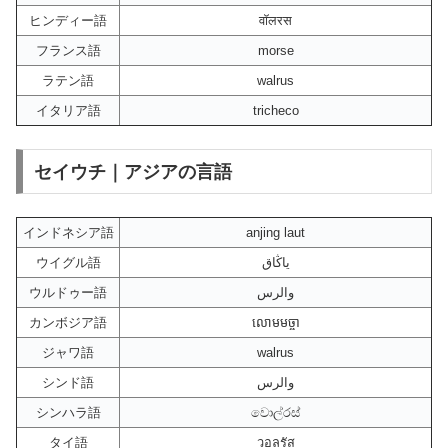
ヒンディー語
वॉलरस
フランス語
morse
ラテン語
walrus
イタリア語
tricheco
セイウチ｜アジアの言語
インドネシア語
anjing laut
ウイグル語
ياڭاق
ウルドゥー語
والرس
カンボジア語
លោមមច្ចា
ジャワ語
walrus
シンド語
والرس
シンハラ語
වොල්රස්
タイ語
วอลรัส