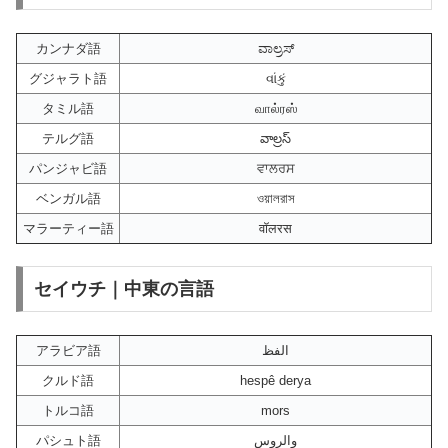
カンナダ語
ವಾಲ್ರಸ್
グジャラト語
વાંકું
タミル語
வால்ரஸ்
テルグ語
వాల్రస్
パンジャビ語
ਵਾਲਰਸ
ベンガル語
ওয়ালরাস
マラーティー語
वॉलरस
セイウチ｜中東の言語
アラビア語
الفظ
クルド語
hespê derya
トルコ語
mors
パシュト語
والروس