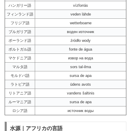
ハンガリー語
vízforrás
フィンランド語
veden lähde
フリジア語
wetterboarne
ブルガリア語
воден източник
ポーランド語
źródło wody
ポルトガル語
fonte de água
マケドニア語
извор на вода
マルタ語
sors tal-ilma
モルドバ語
sursa de apa
ラトビア語
ūdens avots
リトアニア語
vandens šaltinis
ルーマニア語
sursa de apa
ロシア語
источник воды
水源｜アフリカの言語