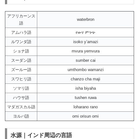
アフリカーンス
waterbron
語
アムハラ語
የውሃ ምንጭ
ルワンダ語
isoko y’amazi
ショナ語
mvura yemvura
スーダン語
sumber cai
ズールー語
umthombo wamanzi
スワヒリ語
chanzo cha maji
ソマリ語
isha biyaha
ハウサ語
tushen ruwa
マダガスカル語
loharano rano
ヨルバ語
omi orisun omi
水源｜インド周辺の言語