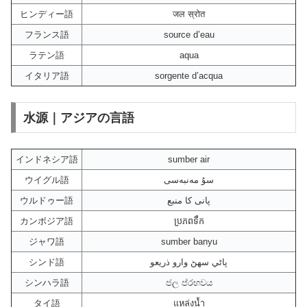
ヒンディー語
जल स्रोत
フランス語
source d’eau
ラテン語
aqua
イタリア語
sorgente d’acqua
水源｜アジアの言語
インドネシア語
sumber air
ウイグル語
سۇ مەنبەسى
ウルドゥー語
پانی کا منبع
カンボジア語
ប្រភពទឹក
ジャワ語
sumber banyu
シンド語
پاڻي سهڻ وارو ذريعو
シンハラ語
ජල ප්රභවය
タイ語
แหล่งน้ำ