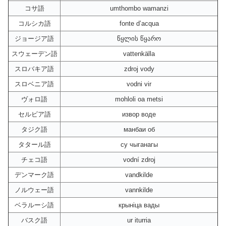
コサ語
umthombo wamanzi
コルシカ語
fonte d’acqua
ジョージア語
წყლის წყარო
スウェーデン語
vattenkälla
スロバキア語
zdroj vody
スロベニア語
vodni vir
ヴォロ語
mohloli oa metsi
セルビア語
извор воде
タジク語
манбаи об
タタール語
су чыганагы
チェコ語
vodní zdroj
デンマーク語
vandkilde
ノルウェー語
vannkilde
ベラルーシ語
крыніца вады
バスク語
ur iturria