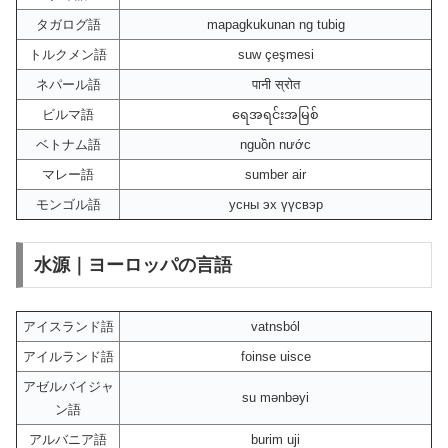
タガログ語
mapagkukunan ng tubig
トルクメン語
suw çeşmesi
ネパール語
पानी स्रोत
ビルマ語
ရေအရင်းအမြစ်
ベトナム語
nguồn nước
マレー語
sumber air
モンゴル語
усны эх үүсвэр
水源｜ヨーロッパの言語
アイスランド語
vatnsból
アイルランド語
foinse uisce
アゼルバイジャ
su mənbəyi
ン語
アルバニア語
burim uji