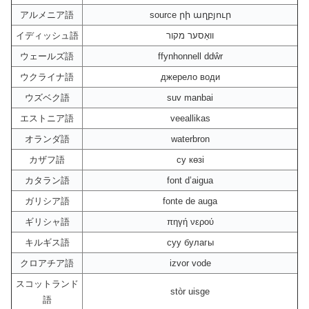
アルメニア語
source րի աղբյուր
イディッシュ語
וואַסער מקור
ウェールズ語
ffynhonnell ddŵr
ウクライナ語
джерело води
ウズベク語
suv manbai
エストニア語
veeallikas
オランダ語
waterbron
カザフ語
су көзі
カタラン語
font d’aigua
ガリシア語
fonte de auga
ギリシャ語
πηγή νερού
キルギス語
суу булагы
クロアチア語
izvor vode
スコットランド
stòr uisge
語