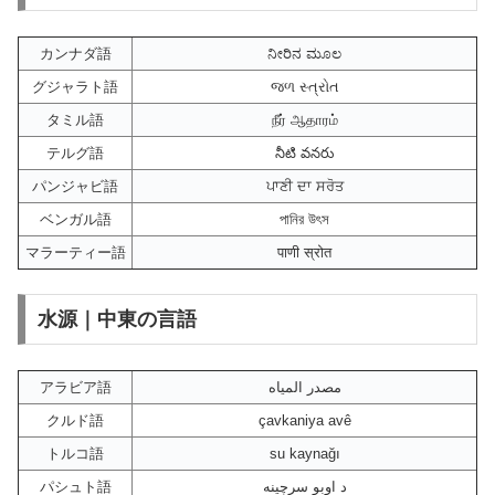
カンナダ語
ನೀರಿನ ಮೂಲ
グジャラト語
જળ સ્ત્રોત
タミル語
நீர் ஆதாரம்
テルグ語
నీటి వనరు
パンジャビ語
ਪਾਣੀ ਦਾ ਸਰੋਤ
ベンガル語
পানির উৎস
マラーティー語
पाणी स्रोत
水源｜中東の言語
アラビア語
مصدر المياه
クルド語
çavkaniya avê
トルコ語
su kaynağı
パシュト語
د اوبو سرچینه