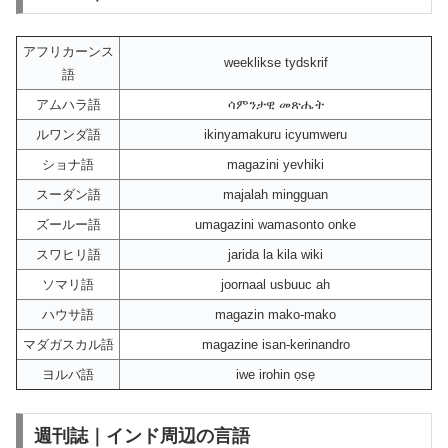
アフリカーンス
weeklikse tydskrif
語
アムハラ語
ሳምንታዊ መጽሔት
ルワンダ語
ikinyamakuru icyumweru
ショナ語
magazini yevhiki
スーダン語
majalah mingguan
ズールー語
umagazini wamasonto onke
スワヒリ語
jarida la kila wiki
ソマリ語
joornaal usbuuc ah
ハウサ語
magazin mako-mako
マダガスカル語
magazine isan-kerinandro
ヨルバ語
iwe irohin ọsẹ
週刊誌｜インド周辺の言語