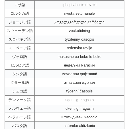
コサ語
iphephabhuku leveki
コルシカ語
rivista settimanale
ジョージア語
ყოველკვირეული ჟურნალი
スウェーデン語
veckotidning
スロバキア語
týždenný časopis
スロベニア語
tedenska revija
ヴォロ語
makasine ea beke le beke
セルビア語
недељни магазин
タジク語
маҷаллаи ҳафтаавӣ
タタール語
атна саен журнал
チェコ語
týdenní časopis
デンマーク語
ugentlig magasin
ノルウェー語
ukentlig magasin
ベラルーシ語
штотыднёвы часопіс
バスク語
asteroko aldizkaria