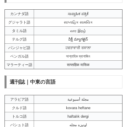
カンナダ語
ಸಾಪ್ತಾಹಿಕ ಪತ್ರಿಕೆ
グジャラト語
સાપ્તાહિક સામયિક
タミル語
வார இதழ்
テルグ語
వీక్లీ మ్యాగజైన్
パンジャビ語
ਹਫਤਾਵਾਰੀ ਰਸਾਲਾ
ベンガル語
সাপ্তাহিক ম্যাগাজিন
マラーティー語
साप्ताहिक मासिक
週刊誌｜中東の言語
アラビア語
مجلة أسبوعية
クルド語
kovara heftane
トルコ語
haftalık dergi
パシュト語
اونيزه مجله