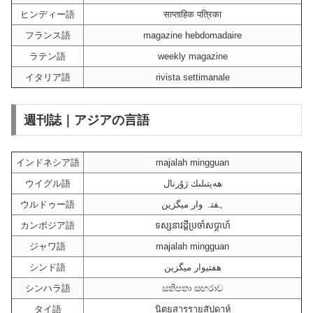
ヒンディー語
साप्ताहिक पत्रिका
フランス語
magazine hebdomadaire
ラテン語
weekly magazine
イタリア語
rivista settimanale
週刊誌｜アジアの言語
インドネシア語
majalah mingguan
ウイグル語
ھەپتىلىك ژۇرنال
ウルドゥー語
ہفتہ وار میگزین
カンボジア語
ទស្សនាវដ្តីប្រចាំសប្តាហ៍
ジャワ語
majalah mingguan
シンド語
هفتيوار ميگزين
シンハラ語
සතිපතා සඟරාව
タイ語
นิตยสารรายสัปดาห์