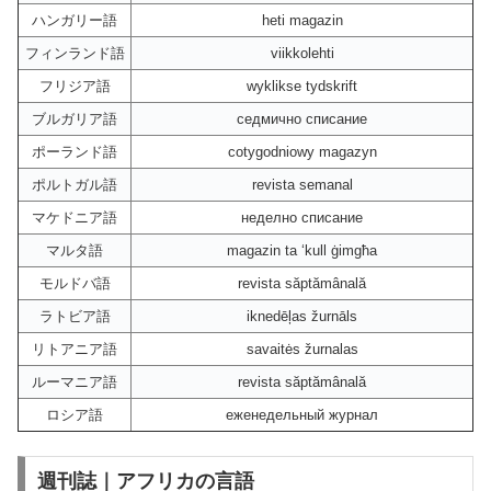
ハンガリー語
heti magazin
フィンランド語
viikkolehti
フリジア語
wyklikse tydskrift
ブルガリア語
седмично списание
ポーランド語
cotygodniowy magazyn
ポルトガル語
revista semanal
マケドニア語
неделно списание
マルタ語
magazin ta ‘kull ġimgħa
モルドバ語
revista săptămânală
ラトビア語
iknedēļas žurnāls
リトアニア語
savaitės žurnalas
ルーマニア語
revista săptămânală
ロシア語
еженедельный журнал
週刊誌｜アフリカの言語