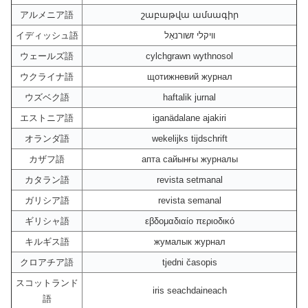
アルメニア語
շաբաթվա ամսագիր
イディッシュ語
וויקלי זשורנאַל
ウェールズ語
cylchgrawn wythnosol
ウクライナ語
щотижневий журнал
ウズベク語
haftalik jurnal
エストニア語
iganädalane ajakiri
オランダ語
wekelijks tijdschrift
カザフ語
апта сайынғы журналы
カタラン語
revista setmanal
ガリシア語
revista semanal
ギリシャ語
εβδομαδιαίο περιοδικό
キルギス語
жумалык журнал
クロアチア語
tjedni časopis
スコットランド
iris seachdaineach
語