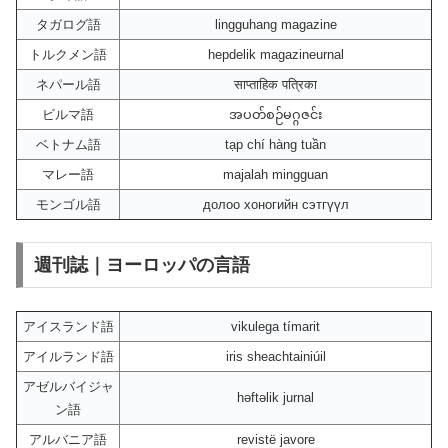
タガログ語
lingguhang magazine
トルクメン語
hepdelik magazineurnal
ネパール語
साप्ताहिक पत्रिका
ビルマ語
အပတ်စဉ်မဂ္ဂဇင်း
ベトナム語
tạp chí hàng tuần
マレー語
majalah mingguan
モンゴル語
долоо хоногийн сэтгүүл
週刊誌｜ヨーロッパの言語
アイスランド語
vikulega tímarit
アイルランド語
iris sheachtainiúil
アゼルバイジャ
həftəlik jurnal
ン語
アルバニア語
revistë javore