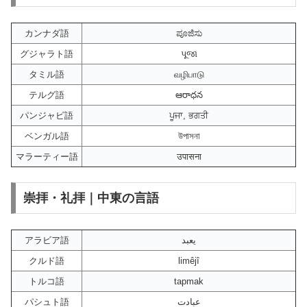
カンナダ語
ಪೂಜಿಸು
グジャラト語
પૂજા
タミル語
வழிபாடு
テルグ語
ఆరాధన
パンジャビ語
ਪੂਜਾ, ਭਗਤੀ
ベンガル語
উপাসনা
マラーティー語
उपासना
崇拝・礼拝｜中東の言語
アラビア語
يعبد
クルド語
limêjî
トルコ語
tapmak
パシュト語
عبادت