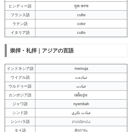
ヒンディー語
पूजा करना
フランス語
culte
ラテン語
color
イタリア語
culto
崇拝・礼拝｜アジアの言語
インドネシア語
memuja
ウイグル語
ئىبادەت
ウルドゥー語
عبادت
カンボジア語
ធេវីសក្ការៈ
ジャワ語
nyembah
シンド語
عبادت ڪري
シンハラ語
නමස්කාරය
タイ語
สักการะ