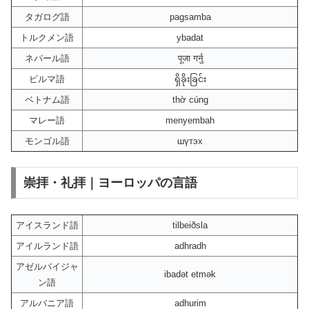
タガログ語
pagsamba
トルクメン語
ybadat
ネパール語
पूजा गर्नु
ビルマ語
ရှိခိုးခြင်း
ベトナム語
thờ cúng
マレー語
menyembah
モンゴル語
шүтэх
崇拝・礼拝｜ヨーロッパの言語
アイスランド語
tilbeiðsla
アイルランド語
adhradh
アゼルバイジャ
ibadət etmək
ン語
アルバニア語
adhurim