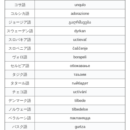
コサ語
unqulo
コルシカ語
adorazione
ジョージア語
გაღრმავება
スウェーデン語
dyrkan
スロバキア語
uctievať
スロベニア語
čaščenje
ヴォロ語
borapeli
セルビア語
обожавање
タジク語
таъзим
タタール語
гыйбадәт
チェコ語
uctívání
デンマーク語
tilbede
ノルウェー語
tilbedelse
ベラルーシ語
пакланяцца
バスク語
gurtza