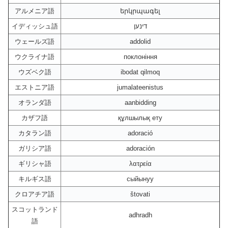
アルメニア語
երկրպագել
イディッシュ語
דינען
ウェールズ語
addolid
ウクライナ語
поклоніння
ウズベク語
ibodat qilmoq
エストニア語
jumalateenistus
オランダ語
aanbidding
カザフ語
құлшылық ету
カタラン語
adoració
ガリシア語
adoración
ギリシャ語
λατρεία
キルギス語
сыйынуу
クロアチア語
štovati
スコットランド
adhradh
語