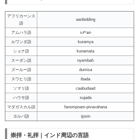
アフリカーンス
aanbidding
語
アムハラ語
አምልኮ
ルワンダ語
kuramya
ショナ語
kunamata
スーダン語
nyembah
ズールー語
dumisa
スワヒリ語
ibada
ソマリ語
caabudaad
ハウサ語
sujada
マダガスカル語
fanompoam-pivavahana
ヨルバ語
ijọsin
崇拝・礼拝｜インド周辺の言語