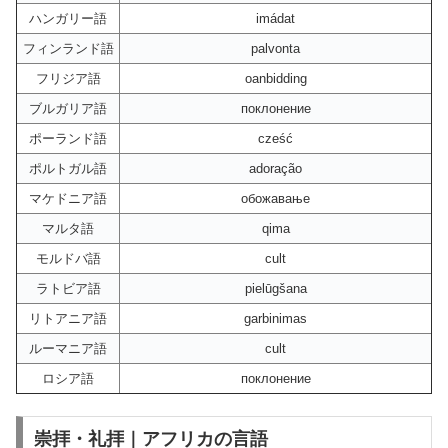
ハンガリー語
imádat
フィンランド語
palvonta
フリジア語
oanbidding
ブルガリア語
поклонение
ポーランド語
cześć
ポルトガル語
adoração
マケドニア語
обожавање
マルタ語
qima
モルドバ語
cult
ラトビア語
pielūgšana
リトアニア語
garbinimas
ルーマニア語
cult
ロシア語
поклонение
崇拝・礼拝｜アフリカの言語