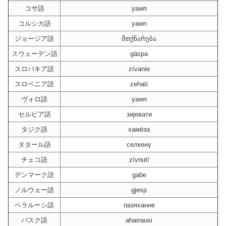
コサ語
yawn
コルシカ語
yawn
ジョージア語
მთქნარება
スウェーデン語
gäspa
スロバキア語
zívanie
スロベニア語
zehati
ヴォロ語
yawn
セルビア語
зијевати
タジク語
хамёза
タタール語
селкенү
チェコ語
zívnutí
デンマーク語
gabe
ノルウェー語
gjesp
ベラルーシ語
пазяханне
バスク語
aharrausi