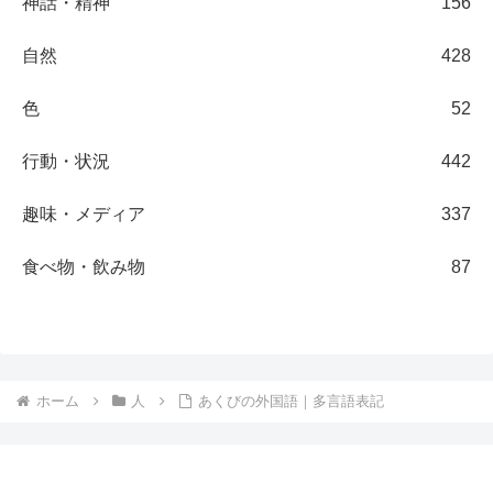
神話・精神
156
自然
428
色
52
行動・状況
442
趣味・メディア
337
食べ物・飲み物
87
ホーム
人
あくびの外国語｜多言語表記