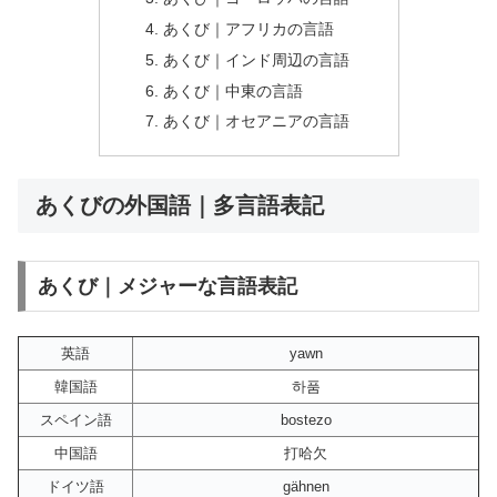
あくび｜アフリカの言語
あくび｜インド周辺の言語
あくび｜中東の言語
あくび｜オセアニアの言語
あくびの外国語｜多言語表記
あくび｜メジャーな言語表記
英語
yawn
韓国語
하품
スペイン語
bostezo
中国語
打哈欠
ドイツ語
gähnen