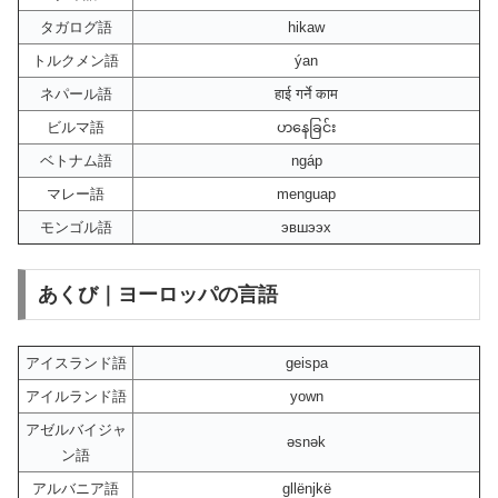
タガログ語
hikaw
トルクメン語
ýan
ネパール語
हाई गर्ने काम
ビルマ語
ဟနေခြင်း
ベトナム語
ngáp
マレー語
menguap
モンゴル語
эвшээх
あくび｜ヨーロッパの言語
アイスランド語
geispa
アイルランド語
yown
アゼルバイジャ
əsnək
ン語
アルバニア語
gllënjkë