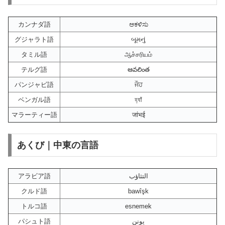
カンナダ語
ಆಕಳಿಸು
グジャラト語
બૂમનું
タミル語
ஆச்சரியம்
テルグ語
ఆవలింత
パンジャビ語
ਜੌਹ
ベンガル語
হ্যাঁ
マラーティー語
जांभई
あくび｜中東の言語
アラビア語
التثاؤب
クルド語
bawîşk
トルコ語
esnemek
パシュト語
يونن