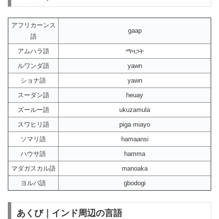
アフリカーンス
gaap
語
アムハラ語
ማዛጋት
ルワンダ語
yawn
ショナ語
yawn
スーダン語
heuay
ズールー語
ukuzamula
スワヒリ語
piga miayo
ソマリ語
hamaansi
ハウサ語
hamma
マダガスカル語
manoaka
ヨルバ語
gbodogi
あくび｜インド周辺の言語