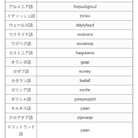
アルメニア語
հորանջում
イディッシュ語
גענעץ
ウェールズ語
ddylyfwyd
ウクライナ語
позіхати
ウズベク語
esnamoq
エストニア語
haigutama
オランダ語
gaap
カザフ語
есінеу
カタラン語
badall
ガリシア語
soche
ギリシャ語
χασμουρητό
キルギス語
yawn
クロアチア語
zijevanje
スコットランド
yawn
語