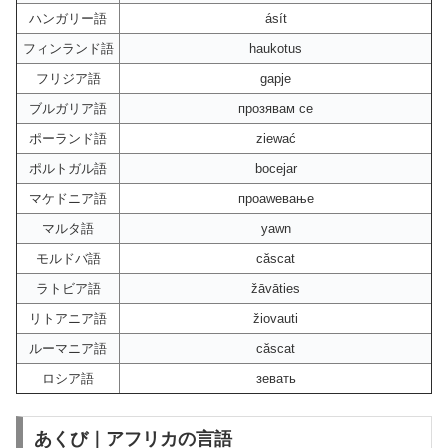
ハンガリー語
ásít
フィンランド語
haukotus
フリジア語
gapje
ブルガリア語
прозявам се
ポーランド語
ziewać
ポルトガル語
bocejar
マケドニア語
проawевање
マルタ語
yawn
モルドバ語
căscat
ラトビア語
žāvāties
リトアニア語
žiovauti
ルーマニア語
căscat
ロシア語
зевать
あくび｜アフリカの言語