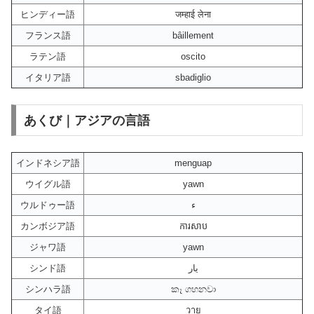
ヒンディー語
जम्हाई लेना
フランス語
bâillement
ラテン語
oscito
イタリア語
sbadiglio
あくび｜アジアの言語
インドネシア語
menguap
ウイグル語
yawn
ウルドゥー語
ء
カンボジア語
ការសាប
ジャワ語
yawn
シンド語
يار
シンハラ語
කෑ ගහනවා
タイ語
วาย