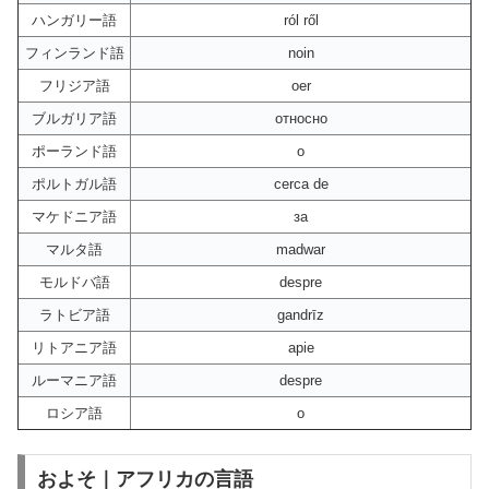
ハンガリー語
ról ről
フィンランド語
noin
フリジア語
oer
ブルガリア語
относно
ポーランド語
o
ポルトガル語
cerca de
マケドニア語
за
マルタ語
madwar
モルドバ語
despre
ラトビア語
gandrīz
リトアニア語
apie
ルーマニア語
despre
ロシア語
о
およそ｜アフリカの言語