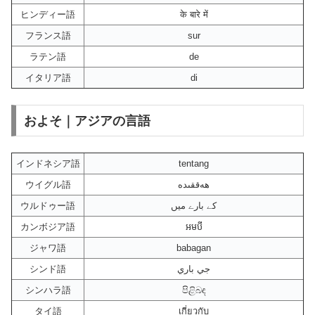
ヒンディー語
के बारे में
フランス語
sur
ラテン語
de
イタリア語
di
およそ｜アジアの言語
インドネシア語
tentang
ウイグル語
ھەققىدە
ウルドゥー語
کے بارے میں
カンボジア語
អមបី
ジャワ語
babagan
シンド語
جي باري
シンハラ語
පිළිබඳ
タイ語
เกี่ยวกับ