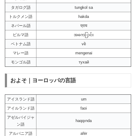
タガログ語
tungkol sa
トルクメン語
hakda
ネパール語
प्राय
ビルマ語
အကေြာင်း
ベトナム語
về
マレー語
mengenai
モンゴル語
тухай
およそ｜ヨーロッパの言語
アイスランド語
um
アイルランド語
faoi
アゼルバイジャ
haqqında
ン語
アルバニア語
afër