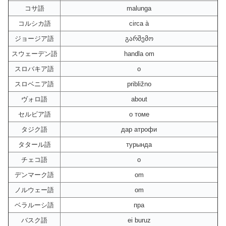
コサ語
malunga
コルシカ語
circa à
ジョージア語
გარშემო
スウェーデン語
handla om
スロバキア語
o
スロベニア語
približno
ヴォロ語
about
セルビア語
о томе
タジク語
дар атрофи
タタール語
турында
チェコ語
o
デンマーク語
om
ノルウェー語
om
ベラルーシ語
пра
バスク語
ei buruz