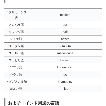
アフリカーンス
rondom
語
アムハラ語
ስለ
ルワンダ語
hafi
ショナ語
nezve
スーダン語
kira-kira
ズールー語
maqondana
スワヒリ語
kuhusu
ソマリ語
ku saabsan
ハウサ語
kayi
マダガスカル語
momba ny
ヨルバ語
nipa
およそ｜インド周辺の言語