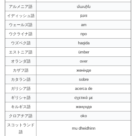
アルメニア語
մասին
イディッシュ語
וועגן
ウェールズ語
am
ウクライナ語
про
ウズベク語
haqida
エストニア語
ümber
オランダ語
over
カザフ語
жөнінде
カタラン語
sobre
ガリシア語
acerca de
ギリシャ語
σχετικά με
キルギス語
жөнүндө
クロアチア語
oko
スコットランド
mu dheidhinn
語