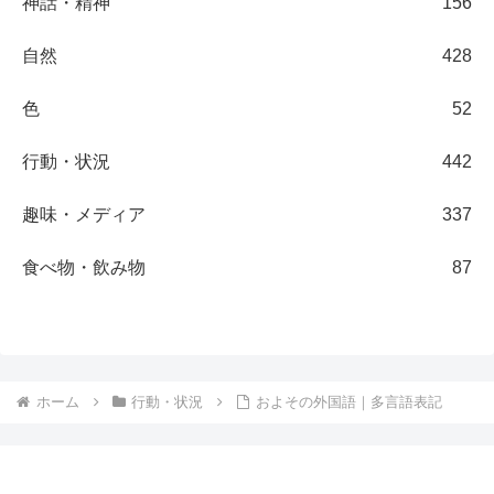
神話・精神
156
自然
428
色
52
行動・状況
442
趣味・メディア
337
食べ物・飲み物
87
ホーム
行動・状況
およその外国語｜多言語表記