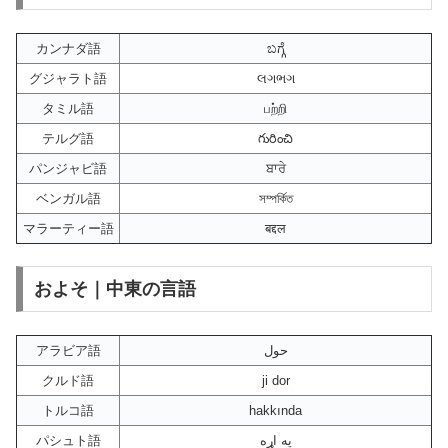
カンナダ語
ಬಗ್ಗೆ
グジャラト語
લગભગ
タミル語
பற்றி
テルグ語
గురించి
パンジャビ語
ਬਾਰੇ
ベンガル語
সম্পর্কিত
マラーティー語
बद्दल
およそ｜中東の言語
アラビア語
حول
クルド語
ji dor
トルコ語
hakkında
パシュト語
په اړه