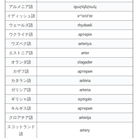
アルメニア語
զարկերակ
イディッシュ語
אַרטעריע
ウェールズ語
rhydweli
ウクライナ語
артерія
ウズベク語
arteriya
エストニア語
arter
オランダ語
slagader
カザフ語
артерия
カタラン語
artèria
ガリシア語
arteria
ギリシャ語
αρτηρία
キルギス語
артерия
クロアチア語
arterija
スコットランド
artery
語