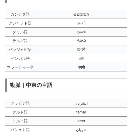
カンナダ語
ಅಪಧಮನಿ
グジャラト語
ધમની
タミル語
தமனி
テルグ語
ధమని
パンジャビ語
ਧਮਣੀ
ベンガル語
ধমনী
マラーティー語
धमनी
動脈｜中東の言語
アラビア語
الشريان
クルド語
tamar
トルコ語
arter
パシュト語
شریان