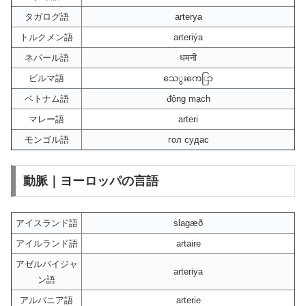
タガログ語
arterya
トルクメン語
arteriýa
ネパール語
धमनी
ビルマ語
သေွးကေြာ
ベトナム語
động mạch
マレー語
arteri
モンゴル語
гол судас
動脈｜ヨーロッパの言語
アイスランド語
slagæð
アイルランド語
artaire
アゼルバイジャ
arteriya
ン語
アルバニア語
arterie