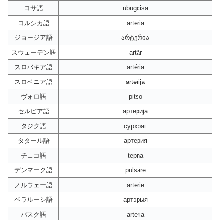
コサ語
ubugcisa
コルシカ語
arteria
ジョージア語
არტერია
スウェーデン語
artär
スロバキア語
artéria
スロベニア語
arterija
ヴォロ語
pitso
セルビア語
артерија
タジク語
сурхраг
タタール語
артерия
チェコ語
tepna
デンマーク語
pulsåre
ノルウェー語
arterie
ベラルーシ語
артэрыя
バスク語
arteria