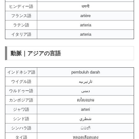
ヒンディー語
धमनी
フランス語
artère
ラテン語
arteria
イタリア語
arteria
動脈｜アジアの言語
インドネシア語
pembuluh darah
ウイグル語
ئارتېرىيە
ウルドゥー語
دمنی
カンボジア語
សសៃឈាម
ジャワ語
arteri
シンド語
شطري
シンハラ語
ධමනි
タイ語
หลอดเลือดแดง