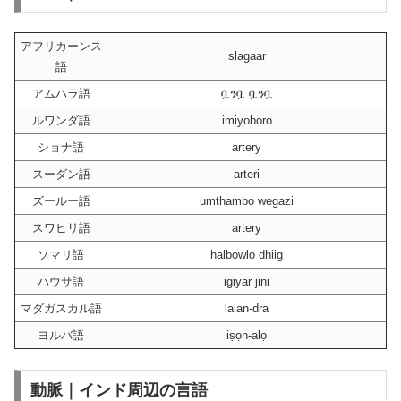
アフリカーンス
slagaar
語
アムハラ語
ቧንቧ ቧንቧ
ルワンダ語
imiyoboro
ショナ語
artery
スーダン語
arteri
ズールー語
umthambo wegazi
スワヒリ語
artery
ソマリ語
halbowlo dhiig
ハウサ語
igiyar jini
マダガスカル語
lalan-dra
ヨルバ語
iṣọn-alọ
動脈｜インド周辺の言語