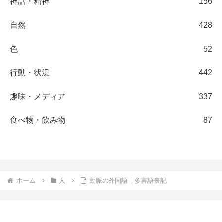
神話・精神
156
自然
428
色
52
行動・状況
442
趣味・メディア
337
食べ物・飲み物
87
ホーム
人
動脈の外国語｜多言語表記