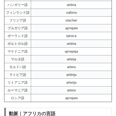
ハンガリー語
artéria
フィンランド語
valtimo
フリジア語
slachier
ブルガリア語
артерия
ポーランド語
tętnica
ポルトガル語
artéria
マケドニア語
артерија
マルタ語
arterja
モルドバ語
artera
ラトビア語
artērija
リトアニア語
arterija
ルーマニア語
artera
ロシア語
артерия
動脈｜アフリカの言語