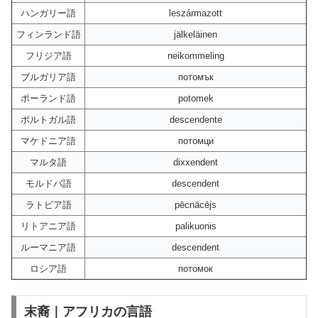
ハンガリー語
leszármazott
フィンランド語
jälkeläinen
フリジア語
neikommeling
ブルガリア語
потомък
ポーランド語
potomek
ポルトガル語
descendente
マケドニア語
потомци
マルタ語
dixxendent
モルドバ語
descendent
ラトビア語
pēcnācējs
リトアニア語
palikuonis
ルーマニア語
descendent
ロシア語
потомок
末裔｜アフリカの言語