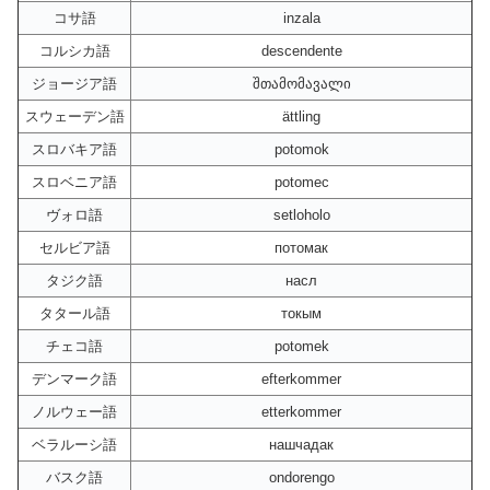
コサ語
inzala
コルシカ語
descendente
ジョージア語
შთამომავალი
スウェーデン語
ättling
スロバキア語
potomok
スロベニア語
potomec
ヴォロ語
setloholo
セルビア語
потомак
タジク語
насл
タタール語
токым
チェコ語
potomek
デンマーク語
efterkommer
ノルウェー語
etterkommer
ベラルーシ語
нашчадак
バスク語
ondorengo