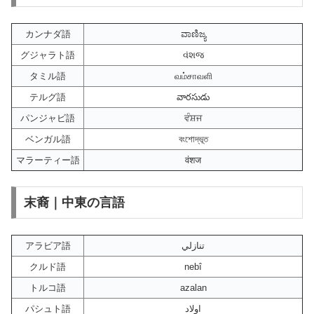
カンナダ語
ವಾಣಿಜ್ಯ
グジャラト語
વંશજ
タミル語
வம்சாவளி
テルグ語
వారసుడు
パンジャビ語
ਵੰਸ਼ਜ
ベンガル語
বংশোদ্ভূত
マラーティー語
वंशज
末裔｜中東の言語
アラビア語
تنازلي
クルド語
nebî
トルコ語
azalan
パシュト語
اولاد