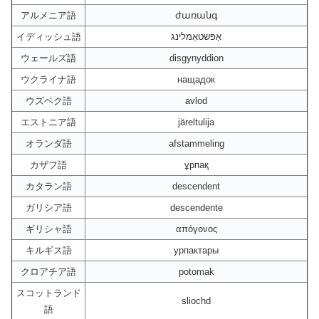
アルメニア語
ժառանգ
イディッシュ語
אָפּשטאַמלינג
ウェールズ語
disgynyddion
ウクライナ語
нащадок
ウズベク語
avlod
エストニア語
järeltulija
オランダ語
afstammeling
カザフ語
ұрпақ
カタラン語
descendent
ガリシア語
descendente
ギリシャ語
απόγονος
キルギス語
урпактары
クロアチア語
potomak
スコットランド
sliochd
語