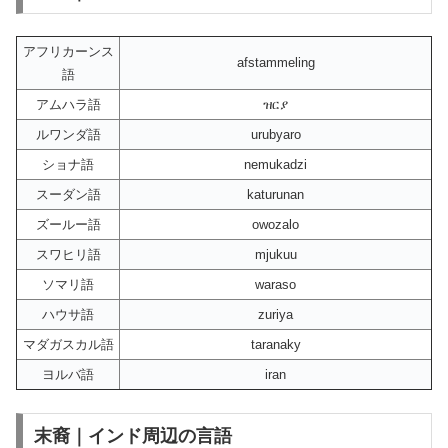
アフリカーンス
afstammeling
語
アムハラ語
ዝርያ
ルワンダ語
urubyaro
ショナ語
nemukadzi
スーダン語
katurunan
ズールー語
owozalo
スワヒリ語
mjukuu
ソマリ語
waraso
ハウサ語
zuriya
マダガスカル語
taranaky
ヨルバ語
iran
末裔｜インド周辺の言語