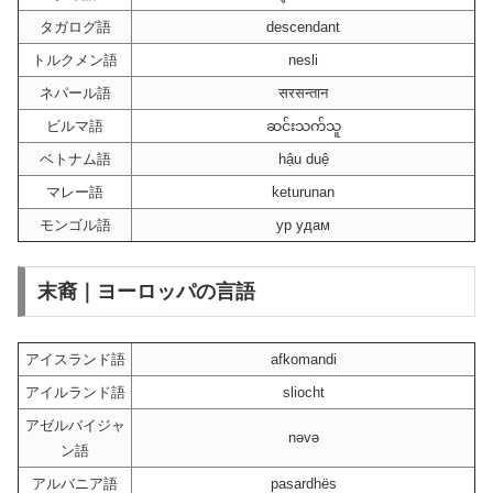
タガログ語
descendant
トルクメン語
nesli
ネパール語
सरसन्तान
ビルマ語
ဆင်းသက်သူ
ベトナム語
hậu duệ
マレー語
keturunan
モンゴル語
ур удам
末裔｜ヨーロッパの言語
アイスランド語
afkomandi
アイルランド語
sliocht
アゼルバイジャ
nəvə
ン語
アルバニア語
pasardhës