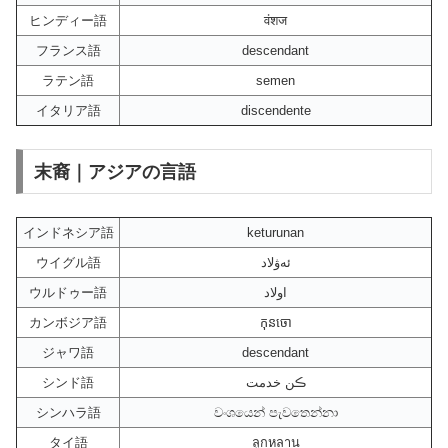
ヒンディー語
वंशज
フランス語
descendant
ラテン語
semen
イタリア語
discendente
末裔｜アジアの言語
インドネシア語
keturunan
ウイグル語
ئەۋلاد
ウルドゥー語
اولاد
カンボジア語
កុនចោ
ジャワ語
descendant
シンド語
ڪن خدمت
シンハラ語
වංශයෙන් පැවතෙන්නා
タイ語
ลูกหลาน