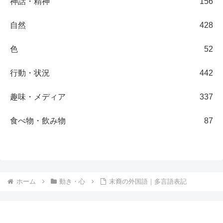
神話・精神
156
自然
428
色
52
行動・状況
442
趣味・メディア
337
食べ物・飲み物
87
ホーム
動き・心
末裔の外国語｜多言語表記