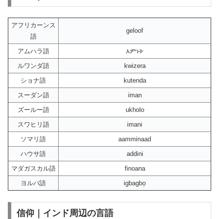
アフリカーンス
geloof
語
アムハラ語
እምነት
ルワンダ語
kwizera
ショナ語
kutenda
スーダン語
iman
ズールー語
ukholo
スワヒリ語
imani
ソマリ語
aamminaad
ハウサ語
addini
マダガスカル語
finoana
ヨルバ語
igbagbọ
信仰｜インド周辺の言語