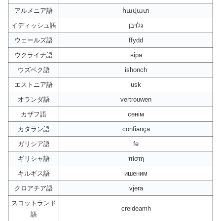
アルメニア語
հավատ
イディッシュ語
גלויבן
ウェールズ語
ffydd
ウクライナ語
віра
ウズベク語
ishonch
エストニア語
usk
オランダ語
vertrouwen
カザフ語
сенім
カタラン語
confiança
ガリシア語
fe
ギリシャ語
πίστη
キルギス語
ишеним
クロアチア語
vjera
スコットランド
creideamh
語