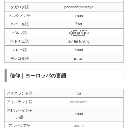
タガログ語
pananampalataya
トルクメン語
iman
ネパール語
निष्ठा
ビルマ語
ယုံကြည်ခြင်း
ベトナム語
sự tin tưởng
マレー語
iman
モンゴル語
итгэл
信仰｜ヨーロッパの言語
アイスランド語
trú
アイルランド語
creideamh
アゼルバイジャ
iman
ン語
アルバニア語
besim