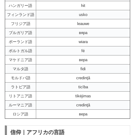
ハンガリー語
hit
フィンランド語
usko
フリジア語
leauwe
ブルガリア語
вяра
ポーランド語
wiara
ポルトガル語
fé
マケドニア語
вера
マルタ語
fidi
モルドバ語
credinţă
ラトビア語
ticība
リトアニア語
tikėjimas
ルーマニア語
credinţă
ロシア語
вера
信仰｜アフリカの言語