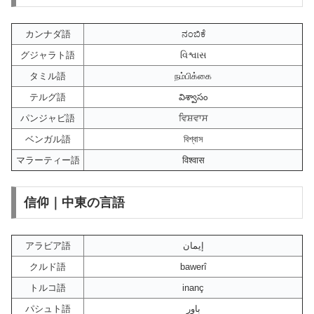
カンナダ語
ನಂಬಿಕೆ
グジャラト語
વિશ્વાસ
タミル語
நம்பிக்கை
テルグ語
విశ్వాసం
パンジャビ語
ਵਿਸ਼ਵਾਸ
ベンガル語
বিশ্বাস
マラーティー語
विश्वास
信仰｜中東の言語
アラビア語
إيمان
クルド語
bawerî
トルコ語
inanç
パシュト語
باور