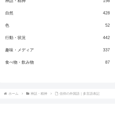
神話・精神
156
自然
428
色
52
行動・状況
442
趣味・メディア
337
食べ物・飲み物
87
ホーム
神話・精神
信仰の外国語｜多言語表記