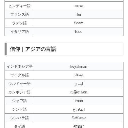
ヒンディー語
आस्था
フランス語
foi
ラテン語
fidem
イタリア語
fede
信仰｜アジアの言語
インドネシア語
keyakinan
ウイグル語
ئېتىقاد
ウルドゥー語
ایمان
カンボジア語
លត្ធិសាសនា
ジャワ語
iman
シンド語
ايمان ع
シンハラ語
විශ්වාසය
タイ語
ศรัทธา