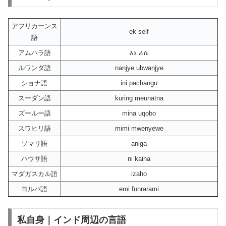
アフリカーンス
ek self
語
アムハラ語
እኔ ራሴ
ルワンダ語
nanjye ubwanjye
ショナ語
ini pachangu
スーダン語
kuring meunatna
ズールー語
mina uqobo
スワヒリ語
mimi mwenyewe
ソマリ語
aniga
ハウサ語
ni kaina
マダガスカル語
izaho
ヨルバ語
emi funrarami
私自身｜インド周辺の言語