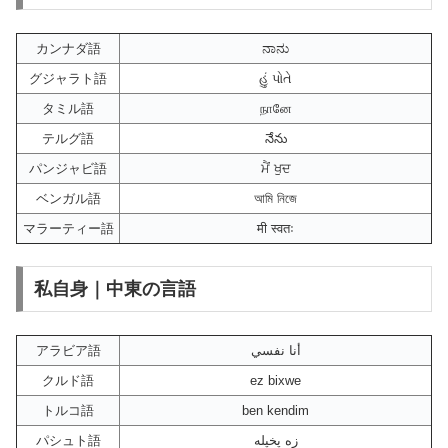
カンナダ語
ನಾನು
グジャラト語
હું પોતે
タミル語
நானே
テルグ語
నేను
パンジャビ語
ਮੈਂ ਖੁਦ
ベンガル語
আমি নিজে
マラーティー語
मी स्वतः
私自身｜中東の言語
アラビア語
أنا نفسي
クルド語
ez bixwe
トルコ語
ben kendim
パシュト語
زه پخپله