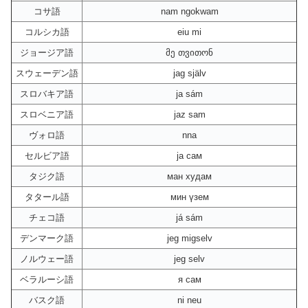
コサ語
nam ngokwam
コルシカ語
eiu mi
ジョージア語
მე თვითონ
スウェーデン語
jag själv
スロバキア語
ja sám
スロベニア語
jaz sam
ヴォロ語
nna
セルビア語
ја сам
タジク語
ман худам
タタール語
мин үзем
チェコ語
já sám
デンマーク語
jeg migselv
ノルウェー語
jeg selv
ベラルーシ語
я сам
バスク語
ni neu