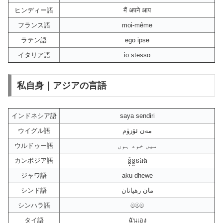
ヒンディー語
मैं अपने आप
フランス語
moi-même
ラテン語
ego ipse
イタリア語
io stesso
私自身｜アジアの言語
インドネシア語
saya sendiri
ウイグル語
مەن ئۆزۈم
ウルドゥー語
میں خود ہوں
カンボジア語
ខ្ញុំ​ខ្លួនឯង
ジャワ語
aku dhewe
シンド語
مان رھيانان
シンハラ語
මමම
タイ語
ฉันเอง