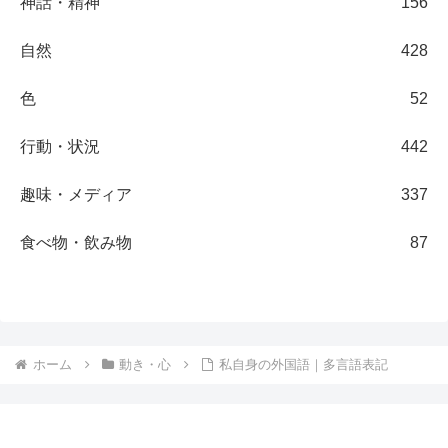
神話・精神
156
自然
428
色
52
行動・状況
442
趣味・メディア
337
食べ物・飲み物
87
ホーム
動き・心
私自身の外国語｜多言語表記