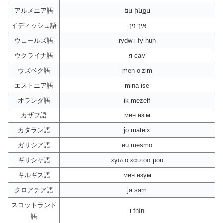
アルメニア語
ես ինքս
イディッシュ語
איך זיך
ウェールズ語
rydw i fy hun
ウクライナ語
я сам
ウズベク語
men o’zim
エストニア語
mina ise
オランダ語
ik mezelf
カザフ語
мен өзім
カタラン語
jo mateix
ガリシア語
eu mesmo
ギリシャ語
εγω ο εαυτοσ μου
キルギス語
мен өзүм
クロアチア語
ja sam
スコットランド
i fhìn
語