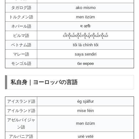
タガログ語
ako mismo
トルクメン語
men özüm
ネパール語
म आफैं
ビルマ語
ငါကိုယ်တိုင်ကိုယ့်ကိုယ်ကိုယ်
ベトナム語
tôi là chính tôi
マレー語
saya sendiri
モンゴル語
би өөрөө
私自身｜ヨーロッパの言語
アイスランド語
ég sjálfur
アイルランド語
mise féin
アゼルバイジャ
mən özüm
ン語
アルバニア語
unë vetë