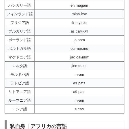
ハンガリー語
én magam
フィンランド語
minä itse
フリジア語
ik mysels
ブルガリア語
аз самият
ポーランド語
ja sam
ポルトガル語
eu mesmo
マケドニア語
јас самиот
マルタ語
jien stess
モルドバ語
m-am
ラトビア語
es pats
リトアニア語
aš pats
ルーマニア語
m-am
ロシア語
я сам
私自身｜アフリカの言語