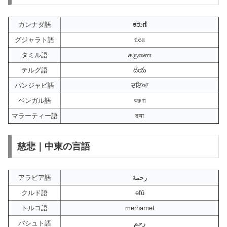
カンナダ語
ಕರುಣೆ
グジャラト語
દયા
タミル語
கருணை
テルグ語
దయ
パンジャビ語
ਦਇਆ
ベンガル語
করুণা
マラーティー語
दया
慈悲｜中東の言語
アラビア語
رحمة
クルド語
efû
トルコ語
merhamet
パシュト語
رحم