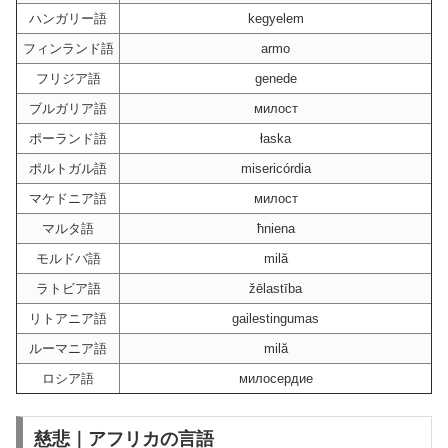
ハンガリー語
kegyelem
フィンランド語
armo
フリジア語
genede
ブルガリア語
милост
ポーランド語
łaska
ポルトガル語
misericórdia
マケドニア語
милост
マルタ語
ħniena
モルドバ語
milă
ラトビア語
žēlastība
リトアニア語
gailestingumas
ルーマニア語
milă
ロシア語
милосердие
慈悲｜アフリカの言語