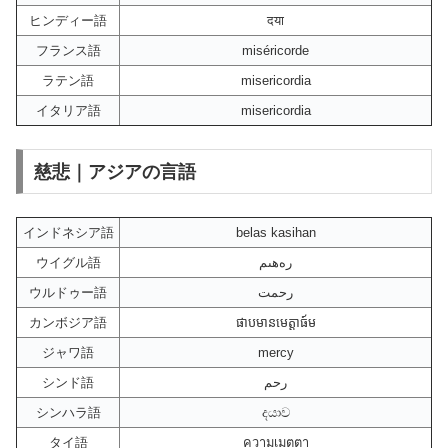
ヒンディー語
दया
フランス語
miséricorde
ラテン語
misericordia
イタリア語
misericordia
慈悲｜アジアの言語
インドネシア語
belas kasihan
ウイグル語
رەھىم
ウルドゥー語
رحمت
カンボジア語
ផាបមានមេត្ដាធ៍ម
ジャワ語
mercy
シンド語
رحم
シンハラ語
දයාව
タイ語
ความเมตตา