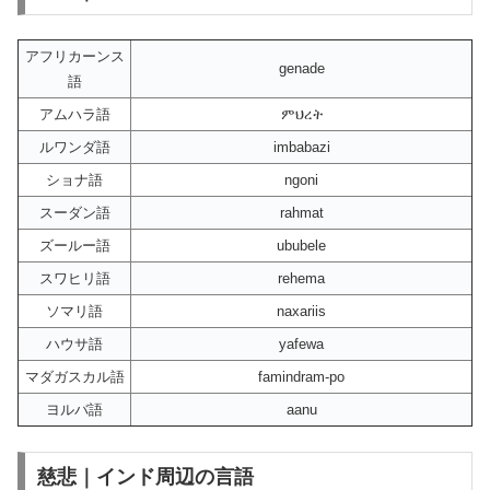
アフリカーンス
genade
語
アムハラ語
ምህረት
ルワンダ語
imbabazi
ショナ語
ngoni
スーダン語
rahmat
ズールー語
ububele
スワヒリ語
rehema
ソマリ語
naxariis
ハウサ語
yafewa
マダガスカル語
famindram-po
ヨルバ語
aanu
慈悲｜インド周辺の言語