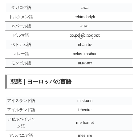
タガログ語
awa
トルクメン語
rehimdarlyk
ネパール語
करुणा
ビルマ語
သနားခြင်းကရုဏာ
ベトナム語
nhân từ
マレー語
belas kasihan
モンゴル語
амжилт
慈悲｜ヨーロッパの言語
アイスランド語
miskunn
アイルランド語
trócaire
アゼルバイジャ
mərhəmət
ン語
アルバニア語
mëshirë