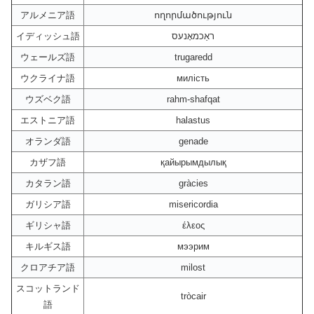
アルメニア語
ողորմածություն
イディッシュ語
ראַכמאָנעס
ウェールズ語
trugaredd
ウクライナ語
милість
ウズベク語
rahm-shafqat
エストニア語
halastus
オランダ語
genade
カザフ語
қайырымдылық
カタラン語
gràcies
ガリシア語
misericordia
ギリシャ語
έλεος
キルギス語
мээрим
クロアチア語
milost
スコットランド
tròcair
語