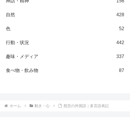
神話・精神
156
自然
428
色
52
行動・状況
442
趣味・メディア
337
食べ物・飲み物
87
ホーム
動き・心
慈悲の外国語｜多言語表記