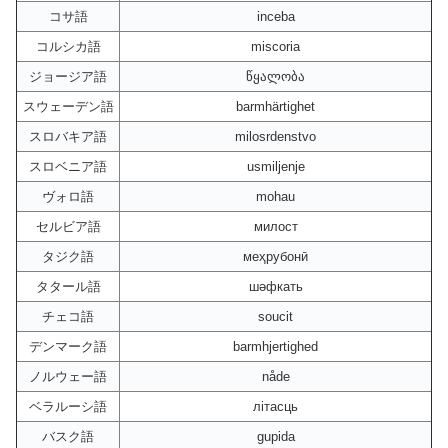
コサ語
inceba
コルシカ語
miscoria
ジョージア語
წყალობა
スウェーデン語
barmhärtighet
スロバキア語
milosrdenstvo
スロベニア語
usmiljenje
ヴォロ語
mohau
セルビア語
милост
タジク語
меҳрубонӣ
タタール語
шәфкать
チェコ語
soucit
デンマーク語
barmhjertighed
ノルウェー語
nåde
ベラルーシ語
літасць
バスク語
gupida