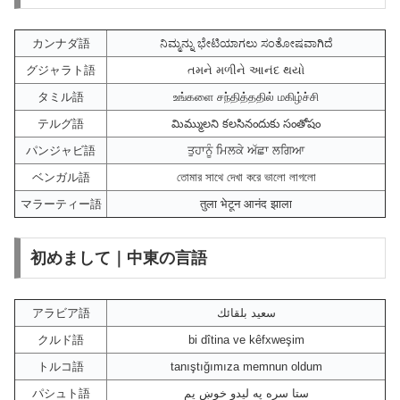
カンナダ語
ನಿಮ್ಮನ್ನು ಭೇಟಿಯಾಗಲು ಸಂತೋಷವಾಗಿದೆ
グジャラト語
તમને મળીને આનંદ થયો
タミル語
உங்களை சந்தித்ததில் மகிழ்ச்சி
テルグ語
మిమ్ములని కలసినందుకు సంతోషం
パンジャビ語
ਤੁਹਾਨੂੰ ਮਿਲਕੇ ਅੱਛਾ ਲਗਿਆ
ベンガル語
তোমার সাথে দেখা করে ভালো লাগলো
マラーティー語
तुला भेटून आनंद झाला
初めまして｜中東の言語
アラビア語
سعيد بلقائك
クルド語
bi dîtina ve kêfxweşim
トルコ語
tanıştığımıza memnun oldum
パシュト語
ستا سره په لیدو خوښ یم