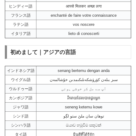
ヒンディー語
आपसे मिलकर अच्छा लगा
フランス語
enchanté de faire votre connaissance
ラテン語
vos noscere
イタリア語
lieto di conoscerti
初めまして｜アジアの言語
インドネシア語
senang bertemu dengan anda
ウイグル語
سىز بىلەن كۆرۈشكەنلىكىمدىن خۇشالمەن
ウルドゥー語
آپ سے مل کر خوشی ہوئی
カンボジア語
រីករាយ​ដែល​បាន​ជួប​អ្នក
ジャワ語
seneng ketemu kowe
シンド語
توهان سان ملڻ سٺو لڳو
シンハラ語
ඔයාව හමුවීම සතුටක්
タイ語
ยินดีที่ได้รู้จัก