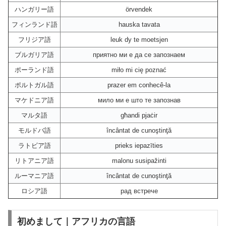
ハンガリー語
örvendek
フィンランド語
hauska tavata
フリジア語
leuk dy te moetsjen
ブルガリア語
приятно ми е да се запознаем
ポーランド語
miło mi cię poznać
ポルトガル語
prazer em conhecê-la
マケドニア語
мило ми е што те запознав
マルタ語
għandi pjaċir
モルドバ語
încântat de cunoştinţă
ラトビア語
prieks iepazīties
リトアニア語
malonu susipažinti
ルーマニア語
încântat de cunoştinţă
ロシア語
рад встрече
初めまして｜アフリカの言語