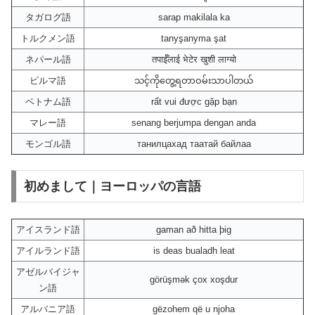
タガログ語
sarap makilala ka
トルクメン語
tanyşanyma şat
ネパール語
तपाईँलाई भेटेर खुशी लाग्यो
ビルマ語
သင့်ကိုတွေ့ရတာဝမ်းသာပါတယ်
ベトナム語
rất vui được gặp bạn
マレー語
senang berjumpa dengan anda
モンゴル語
танилцахад таатай байлаа
初めまして｜ヨーロッパの言語
アイスランド語
gaman að hitta þig
アイルランド語
is deas bualadh leat
アゼルバイジャ
görüşmək çox xoşdur
ン語
アルバニア語
gëzohem që u njoha