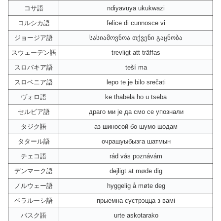
コサ語
ndiyavuya ukukwazi
コルシカ語
felice di cunnosce vi
ジョージア語
სასიამოვნოა თქვენი გაცნობა
スウェーデン語
trevligt att träffas
スロバキア語
teší ma
スロベニア語
lepo te je bilo srečati
ヴォロ語
ke thabela ho u tseba
セルビア語
драго ми је да смо се упознали
タジク語
аз шиносоӣ бо шумо шодам
タタール語
очрашуыбызга шатмын
チェコ語
rád vás poznávám
デンマーク語
dejligt at møde dig
ノルウェー語
hyggelig å møte deg
ベラルーシ語
прыемна сустрэцца з вамі
バスク語
urte askotarako