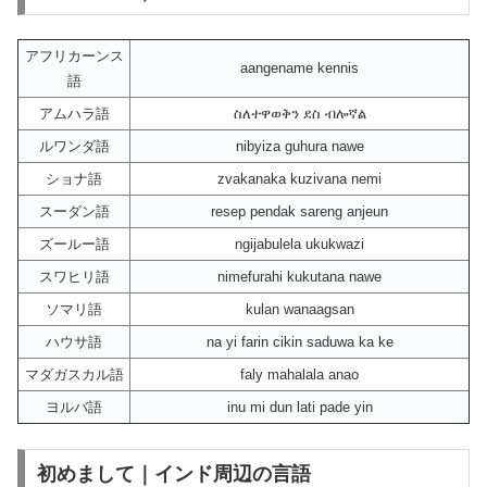
アフリカーンス
aangename kennis
語
アムハラ語
ስለተዋወቅን ደስ ብሎኛል
ルワンダ語
nibyiza guhura nawe
ショナ語
zvakanaka kuzivana nemi
スーダン語
resep pendak sareng anjeun
ズールー語
ngijabulela ukukwazi
スワヒリ語
nimefurahi kukutana nawe
ソマリ語
kulan wanaagsan
ハウサ語
na yi farin cikin saduwa ka ke
マダガスカル語
faly mahalala anao
ヨルバ語
inu mi dun lati pade yin
初めまして｜インド周辺の言語