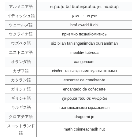
アルメニア語
ուրախ եմ ծանոթանալու համար
イディッシュ語
שיין צו דיר זעהן
ウェールズ語
braf cwrdd â chi
ウクライナ語
приємно познайомитись
ウズベク語
siz bilan tanishganimdan xursandman
エストニア語
meeldiv tutvuda
オランダ語
aangenaam
カザフ語
сізбен танысқаныма қуаныштымын
カタラン語
encantat de conèixer-te
ガリシア語
encantado de coñecerte
ギリシャ語
χαίρομαι που σε γνωρίζω
キルギス語
таанышканыма ыраазымын
クロアチア語
drago mi je
スコットランド
math coinneachadh riut
語