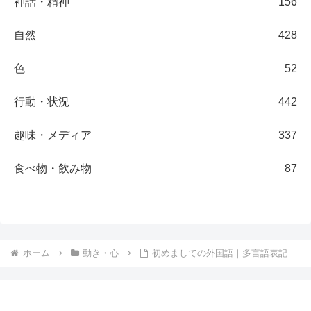
神話・精神
156
自然
428
色
52
行動・状況
442
趣味・メディア
337
食べ物・飲み物
87
ホーム
動き・心
初めましての外国語｜多言語表記