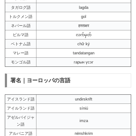
タガログ語
lagda
トルクメン語
gol
ネパール語
हस्ताक्षर
ビルマ語
လက်မှတ်
ベトナム語
chữ ký
マレー語
tandatangan
モンゴル語
гарын үсэг
署名｜ヨーロッパの言語
アイスランド語
undirskrift
アイルランド語
síniú
アゼルバイジャ
imza
ン語
アルバニア語
nënshkrim