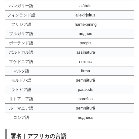
ハンガリー語
aláírás
フィンランド語
allekirjoitus
フリジア語
hantekening
ブルガリア語
подпис
ポーランド語
podpis
ポルトガル語
assinatura
マケドニア語
потпис
マルタ語
firma
モルドバ語
semnătură
ラトビア語
paraksts
リトアニア語
parašas
ルーマニア語
semnătură
ロシア語
подпись
署名｜アフリカの言語