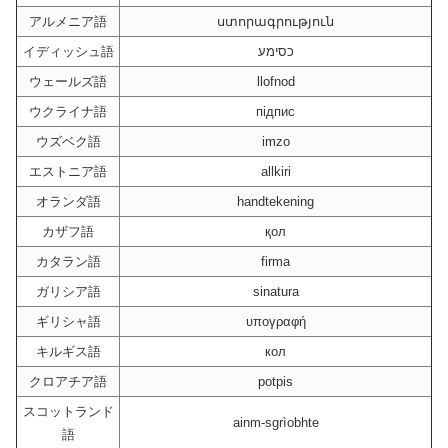
アルメニア語
ստորագրություն
イディッシュ語
כסימע
ウェールズ語
llofnod
ウクライナ語
підпис
ウズベク語
imzo
エストニア語
allkiri
オランダ語
handtekening
カザフ語
қол
カタラン語
firma
ガリシア語
sinatura
ギリシャ語
υπογραφή
キルギス語
кол
クロアチア語
potpis
スコットランド
ainm-sgrìobhte
語