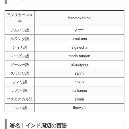
アフリカーンス
handtekening
語
アムハラ語
ፊርማ
ルワンダ語
umukono
ショナ語
siginecha
スーダン語
tanda tangan
ズールー語
ukusayina
スワヒリ語
sahihi
ソマリ語
saxiix
ハウサ語
sa hannu
マダガスカル語
sonia
ヨルバ語
ibọwọlu
署名｜インド周辺の言語