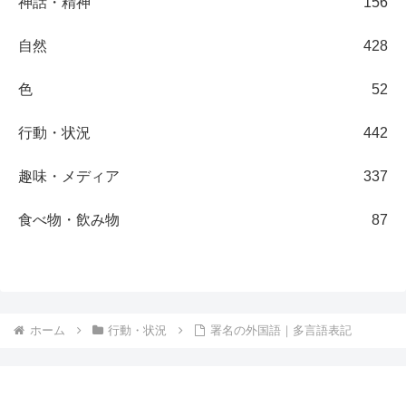
神話・精神
156
自然
428
色
52
行動・状況
442
趣味・メディア
337
食べ物・飲み物
87
ホーム
行動・状況
署名の外国語｜多言語表記