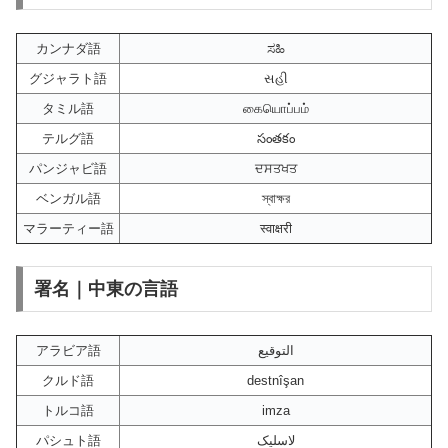
カンナダ語
ಸಹಿ
グジャラト語
સહી
タミル語
கையொப்பம்
テルグ語
సంతకం
パンジャビ語
ਦਸਤਖਤ
ベンガル語
স্বাক্ষর
マラーティー語
स्वाक्षरी
署名｜中東の言語
アラビア語
التوقيع
クルド語
destnîşan
トルコ語
imza
パシュト語
لاسلیک