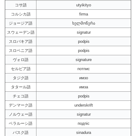
コサ語
utyikityo
コルシカ語
firma
ジョージア語
ხელმოწერა
スウェーデン語
signatur
スロバキア語
podpis
スロベニア語
podpis
ヴォロ語
signature
セルビア語
потпис
タジク語
имзо
タタール語
имза
チェコ語
podpis
デンマーク語
underskrift
ノルウェー語
signatur
ベラルーシ語
подпіс
バスク語
sinadura