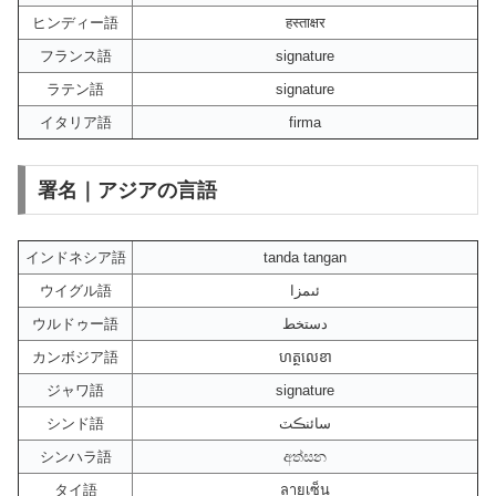
ヒンディー語
हस्ताक्षर
フランス語
signature
ラテン語
signature
イタリア語
firma
署名｜アジアの言語
インドネシア語
tanda tangan
ウイグル語
ئىمزا
ウルドゥー語
دستخط
カンボジア語
ហត្ថលេខា
ジャワ語
signature
シンド語
سائنڪٽ
シンハラ語
අත්සන
タイ語
ลายเซ็น