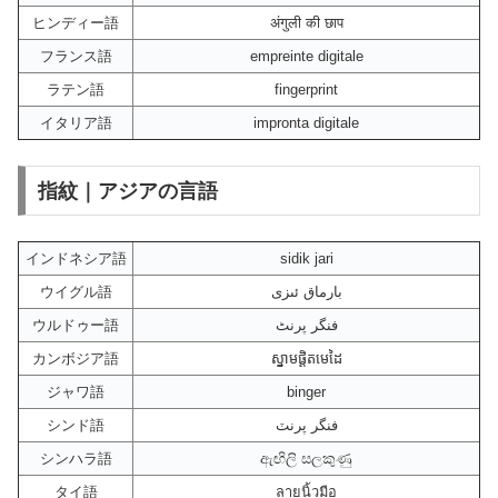
ヒンディー語
अंगुली की छाप
フランス語
empreinte digitale
ラテン語
fingerprint
イタリア語
impronta digitale
指紋｜アジアの言語
インドネシア語
sidik jari
ウイグル語
بارماق ئىزى
ウルドゥー語
فنگر پرنٹ
カンボジア語
ស្នាមផ្ដិតមេដៃ
ジャワ語
binger
シンド語
فنگر پرنٽ
シンハラ語
ඇඟිලි සලකුණු
タイ語
ลายนิ้วมือ