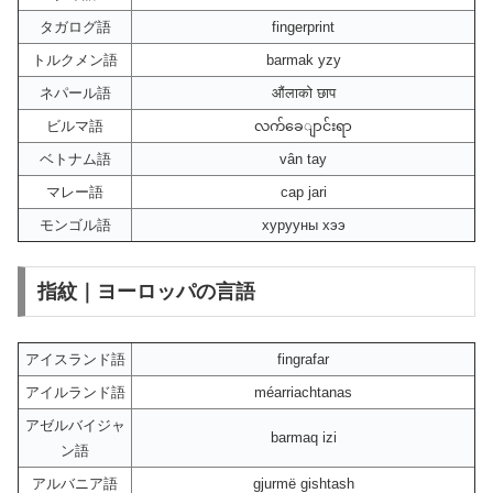
タガログ語
fingerprint
トルクメン語
barmak yzy
ネパール語
औंलाको छाप
ビルマ語
လက်ခေျာင်းရာ
ベトナム語
vân tay
マレー語
cap jari
モンゴル語
хурууны хээ
指紋｜ヨーロッパの言語
アイスランド語
fingrafar
アイルランド語
méarriachtanas
アゼルバイジャ
barmaq izi
ン語
アルバニア語
gjurmë gishtash