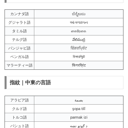
カンナダ語
ಬೆನ್ನೆಲುಬು
グジャラト語
આંગળાશ્પન
タミル語
கைரேகை
テルグ語
వేలిముద్ర
パンジャビ語
ਫਿੰਗਰਪ੍ਰਿੰਟ
ベンガル語
ফিঙ্গারপ্রিন্ট
マラーティー語
फिंगरप्रिंट
指紋｜中東の言語
アラビア語
بصمة
クルド語
şopa tilî
トルコ語
parmak izi
パシュト語
د ګوتو نښه