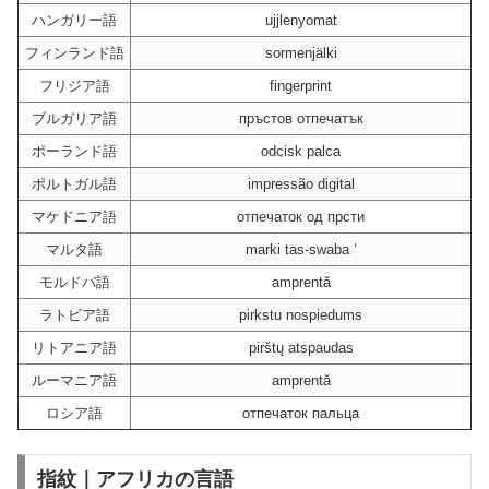
ハンガリー語
ujjlenyomat
フィンランド語
sormenjälki
フリジア語
fingerprint
ブルガリア語
пръстов отпечатък
ポーランド語
odcisk palca
ポルトガル語
impressão digital
マケドニア語
отпечаток од прсти
マルタ語
marki tas-swaba ‘
モルドバ語
amprentă
ラトビア語
pirkstu nospiedums
リトアニア語
pirštų atspaudas
ルーマニア語
amprentă
ロシア語
отпечаток пальца
指紋｜アフリカの言語