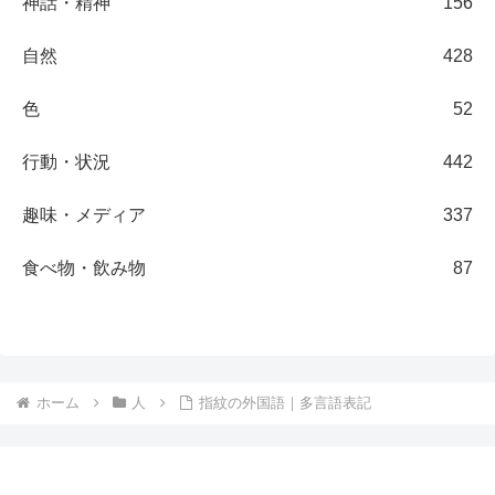
神話・精神
156
自然
428
色
52
行動・状況
442
趣味・メディア
337
食べ物・飲み物
87
ホーム
人
指紋の外国語｜多言語表記