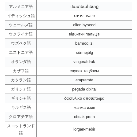
アルメニア語
մատնահետք
イディッシュ語
פינגערפּרינט
ウェールズ語
olion bysedd
ウクライナ語
відбитки пальців
ウズベク語
barmoq izi
エストニア語
sõrmejälg
オランダ語
vingerafdruk
カザフ語
саусақ таңбасы
カタラン語
empremta
ガリシア語
pegada dixital
ギリシャ語
δακτυλικό αποτύπωμα
キルギス語
манжа изин
クロアチア語
otisak prsta
スコットランド
lorgan-meòir
語