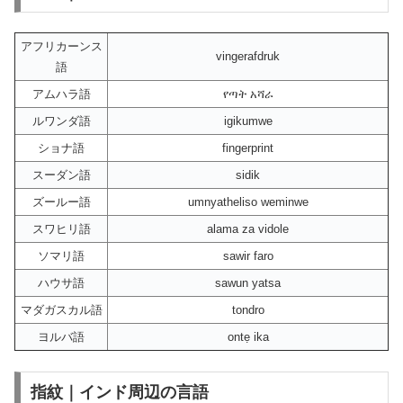
アフリカーンス
vingerafdruk
語
アムハラ語
የጣት አሻራ
ルワンダ語
igikumwe
ショナ語
fingerprint
スーダン語
sidik
ズールー語
umnyatheliso weminwe
スワヒリ語
alama za vidole
ソマリ語
sawir faro
ハウサ語
sawun yatsa
マダガスカル語
tondro
ヨルバ語
ontẹ ika
指紋｜インド周辺の言語