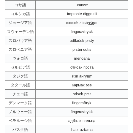
コサ語
umnwe
コルシカ語
impronte diggrutti
ジョージア語
თითის ანაბეჭდი
スウェーデン語
fingeravtryck
スロバキア語
odtlačok prsty
スロベニア語
prstni odtis
ヴォロ語
menoana
セルビア語
отисак прста
タジク語
изи ангушт
タタール語
бармак эзе
チェコ語
otisek prst
デンマーク語
fingeraftryk
ノルウェー語
fingeravtrykk
ベラルーシ語
адбітак пальца
バスク語
hatz-aztarna