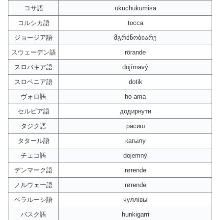
コサ語
ukuchukumisa
コルシカ語
tocca
ジョージア語
მგრძნობიარე
スウェーデン語
rörande
スロバキア語
dojímavý
スロベニア語
dotik
ヴォロ語
ho ama
セルビア語
додирнути
タジク語
расиш
タタール語
кагылу
チェコ語
dojemný
デンマーク語
rørende
ノルウェー語
rørende
ベラルーシ語
чуллівы
バスク語
hunkigarri