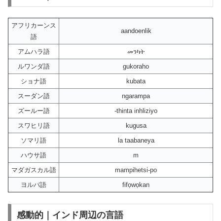
アフリカーンス
aandoenlik
語
アムハラ語
መንካት
ルワンダ語
gukoraho
ショナ語
kubata
スーダン語
ngarampa
ズールー語
-thinta inhliziyo
スワヒリ語
kugusa
ソマリ語
la taabaneya
ハウサ語
m
マダガスカル語
mampihetsi-po
ヨルバ語
fifọwọkan
感動的｜インド周辺の言語