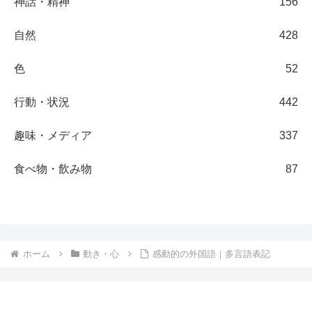
神話・精神
156
自然
428
色
52
行動・状況
442
趣味・メディア
337
食べ物・飲み物
87
ホーム
動き・心
感動的の外国語｜多言語表記