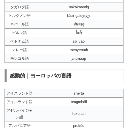
タガログ語
nakakaantig
トルクメン語
täsir galdyryjy
ネパール語
छोइरहनु
ビルマ語
စိတ်
ベトナム語
sờ vào
マレー語
menyentuh
モンゴル語
уярмаар
感動的｜ヨーロッパの言語
アイスランド語
snerta
アイルランド語
teagmháil
アゼルバイジャ
toxunan
ン語
アルバニア語
prekës