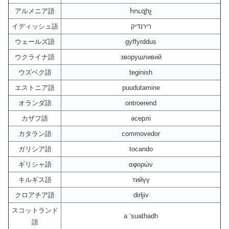
アルメニア語
հուզիչ
イディッシュ語
רירנדיק
ウェールズ語
gyffyrddus
ウクライナ語
зворушливий
ウズベク語
teginish
エストニア語
puudutamine
オランダ語
ontroerend
カザフ語
әсерлі
カタラン語
commovedor
ガリシア語
tocando
ギリシャ語
αφορών
キルギス語
тийүү
クロアチア語
dirljiv
スコットランド
a ‘suathadh
語