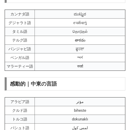
カンナダ語
ಮುಟ್ಟುವ
グジャラト語
સ્પર્શવાળું
タミル語
தொடுதல்
テルグ語
తాకడం
パンジャビ語
ਛੂਹਣਾ
ベンガル語
স্পর্শ
マラーティー語
स्पर्श
感動的｜中東の言語
アラビア語
مؤثر
クルド語
biheste
トルコ語
dokunaklı
パシュト語
لمس کول