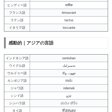
ヒンディー語
मार्मिक
フランス語
émouvant
ラテン語
tactus
イタリア語
toccante
感動的｜アジアの言語
インドネシア語
sentuhan
ウイグル語
تەسىرلىك
ウルドゥー語
چھونے والا
カンボジア語
ការប៉ះ
ジャワ語
ndemek
シンド語
ڇڙو
シンハラ語
ස්පර්ශ කිරීම
タイ語
ที่ได้สัมผัส