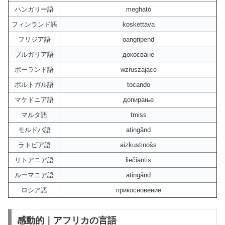
ハンガリー語
megható
フィンランド語
koskettava
フリジア語
oangripend
ブルガリア語
докосване
ポーランド語
wzruszające
ポルトガル語
tocando
マケドニア語
допирање
マルタ語
tmiss
モルドバ語
atingând
ラトビア語
aizkustinošs
リトアニア語
liečiantis
ルーマニア語
atingând
ロシア語
прикосновение
感動的｜アフリカの言語