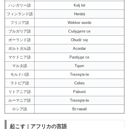
ハンガリー語
Kelj fel
フィンランド語
Herätä
フリジア語
Wekker wurde
ブルガリア語
Събудете се
ポーランド語
Obudź się
ポルトガル語
Acordar
マケドニア語
Разбуди се
マルタ語
Tqum
モルドバ語
Trezeşte-te
ラトビア語
Celies
リトアニア語
Pabusti
ルーマニア語
Trezeşte-te
ロシア語
Вставай
起こす｜アフリカの言語