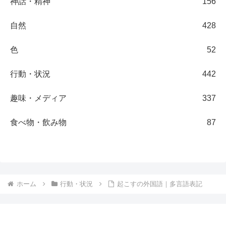
神話・精神
156
自然
428
色
52
行動・状況
442
趣味・メディア
337
食べ物・飲み物
87
ホーム
行動・状況
起こすの外国語｜多言語表記