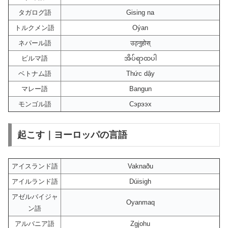
タガログ語
Gising na
トルクメン語
Oýan
ネパール語
उठ्नुहोस्
ビルマ語
အိပ်ရာထပါ
ベトナム語
Thức dậy
マレー語
Bangun
モンゴル語
Сэрээх
起こす｜ヨーロッパの言語
アイスランド語
Vaknaðu
アイルランド語
Dúisigh
アゼルバイジャ
Oyanmaq
ン語
アルバニア語
Zgjohu