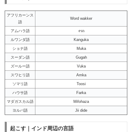
アフリカーンス
Word wakker
語
アムハラ語
ተነስ
ルワンダ語
Kanguka
ショナ語
Muka
スーダン語
Gugah
ズールー語
Vuka
スワヒリ語
Amka
ソマリ語
Toosi
ハウサ語
Farka
マダガスカル語
Mifohaza
ヨルバ語
Jii dide
起こす｜インド周辺の言語