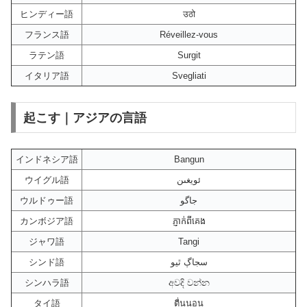
ヒンディー語
उठो
フランス語
Réveillez-vous
ラテン語
Surgit
イタリア語
Svegliati
起こす｜アジアの言語
インドネシア語
Bangun
ウイグル語
ئويغىن
ウルドゥー語
جاگو
カンボジア語
ភ្ញាក់​ពី​គេង
ジャワ語
Tangi
シンド語
سجاڳ ٿيو
シンハラ語
අවදි වන්න
タイ語
ตื่นนอน