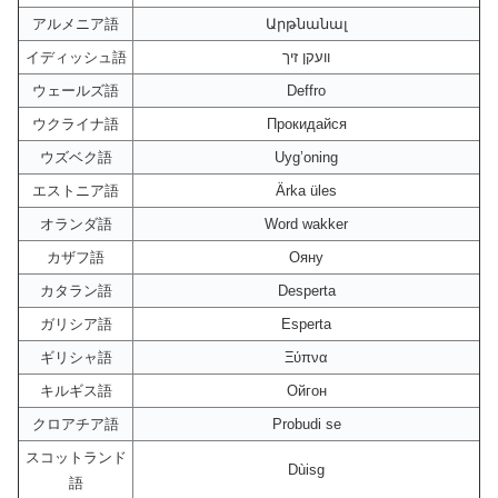
アルメニア語
Արթնանալ
イディッシュ語
וועקן זיך
ウェールズ語
Deffro
ウクライナ語
Прокидайся
ウズベク語
Uyg’oning
エストニア語
Ärka üles
オランダ語
Word wakker
カザフ語
Ояну
カタラン語
Desperta
ガリシア語
Esperta
ギリシャ語
Ξύπνα
キルギス語
Ойгон
クロアチア語
Probudi se
スコットランド
Dùisg
語