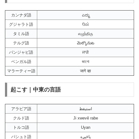
カンナダ語
ಎದ್ದು
グジャラト語
ઉઠો
タミル語
எழுந்திரு
テルグ語
మెల్కొనుట
パンジャビ語
ਜਾਗੋ
ベンガル語
জাগো
マラーティー語
जागे व्हा
起こす｜中東の言語
アラビア語
استيقظ
クルド語
Ji xwevê rabe
トルコ語
Uyan
パシュト語
پاڅیږه