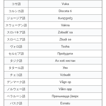
コサ語
Vuka
コルシカ語
Disceta ti
ジョージア語
Გაიღვიძე
スウェーデン語
Vakna
スロバキア語
Zobudiť sa
スロベニア語
Zbudi se
ヴォロ語
Tsoha
セルビア語
Пробудити
タジク語
Аз хоб хестан
タタール語
Уян
チェコ語
Vzbudit
デンマーク語
Vågn op
ノルウェー語
Våkn opp
ベラルーシ語
Прачынацца ўверх
バスク語
Esnatu