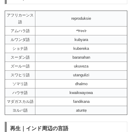
アフリカーンス
reproduksie
語
アムハラ語
ማባዛት
ルワンダ語
kubyara
ショナ語
kubereka
スーダン語
baranahan
ズールー語
ukuveza
スワヒリ語
utangulizi
ソマリ語
dhalmo
ハウサ語
kwaikwayowa
マダガスカル語
fandikana
ヨルバ語
atuntẹ
再生｜インド周辺の言語