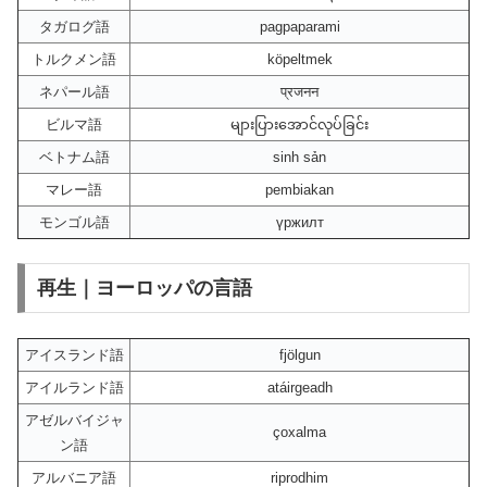
タガログ語
pagpaparami
トルクメン語
köpeltmek
ネパール語
प्रजनन
ビルマ語
များပြားအောင်လုပ်ခြင်း
ベトナム語
sinh sản
マレー語
pembiakan
モンゴル語
үржилт
再生｜ヨーロッパの言語
アイスランド語
fjölgun
アイルランド語
atáirgeadh
アゼルバイジャ
çoxalma
ン語
アルバニア語
riprodhim