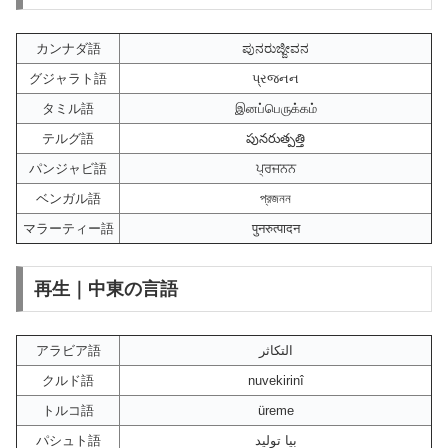
カンナダ語
ಪುನರುಜ್ಜೀವನ
グジャラト語
પ્રજનન
タミル語
இனப்பெருக்கம்
テルグ語
పునరుత్పత్తి
パンジャビ語
ਪ੍ਰਜਨਨ
ベンガル語
প্রজনন
マラーティー語
पुनरुत्पादन
再生｜中東の言語
アラビア語
التكاثر
クルド語
nuvekirinî
トルコ語
üreme
パシュト語
بیا تولید