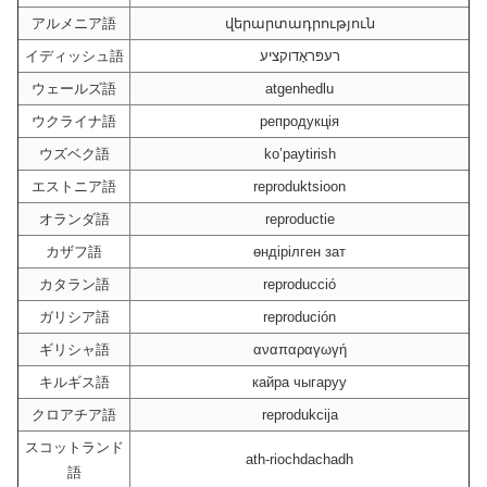
アルメニア語
վերարտադրություն
イディッシュ語
רעפּראָדוקציע
ウェールズ語
atgenhedlu
ウクライナ語
репродукція
ウズベク語
ko’paytirish
エストニア語
reproduktsioon
オランダ語
reproductie
カザフ語
өндірілген зат
カタラン語
reproducció
ガリシア語
reprodución
ギリシャ語
αναπαραγωγή
キルギス語
кайра чыгаруу
クロアチア語
reprodukcija
スコットランド
ath-riochdachadh
語