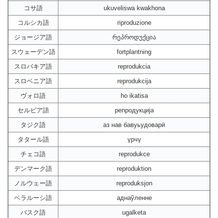
コサ語
ukuveliswa kwakhona
コルシカ語
riproduzione
ジョージア語
რეპროდუქცია
スウェーデン語
fortplantning
スロバキア語
reprodukcia
スロベニア語
reprodukcija
ヴォロ語
ho ikatisa
セルビア語
репродукција
タジク語
аз нав бавуьудоварӣ
タタール語
үрчү
チェコ語
reprodukce
デンマーク語
reproduktion
ノルウェー語
reproduksjon
ベラルーシ語
аднаўленне
バスク語
ugalketa