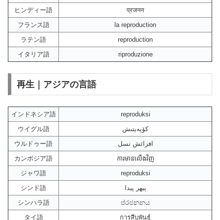
ヒンディー語
प्रजनन
フランス語
la reproduction
ラテン語
reproduction
イタリア語
riproduzione
再生｜アジアの言語
インドネシア語
reproduksi
ウイグル語
كۆپەيتىش
ウルドゥー語
افزائش نسل
カンボジア語
ការមានលើងវិញ
ジャワ語
reproduksi
シンド語
ٻيهر پيدا
シンハラ語
ප්රජනනය
タイ語
การสืบพันธุ์