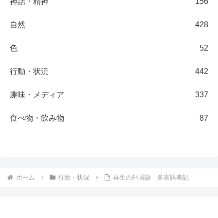
神話・精神
156
自然
428
色
52
行動・状況
442
趣味・メディア
337
食べ物・飲み物
87
ホーム
行動・状況
再生の外国語｜多言語表記